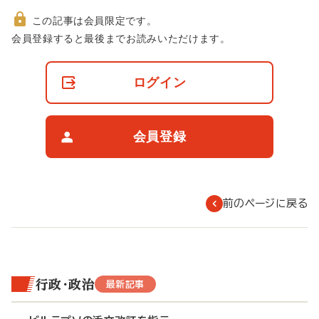
この記事は会員限定です。
非
会員登録すると最後までお読みいただけます。
会
員
の
ログイン
閲
覧
制
限
会員登録
に
つ
い
て
前のページに戻る
行政・政治
最新記事