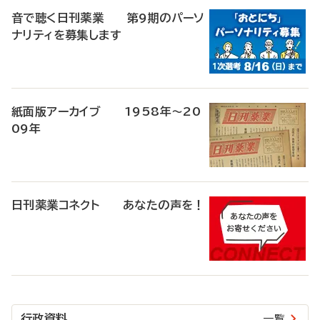
音で聴く日刊薬業 第9期のパーソ
ナリティを募集します
紙面版アーカイブ 1958年～20
09年
日刊薬業コネクト あなたの声を！
行政資料
一覧