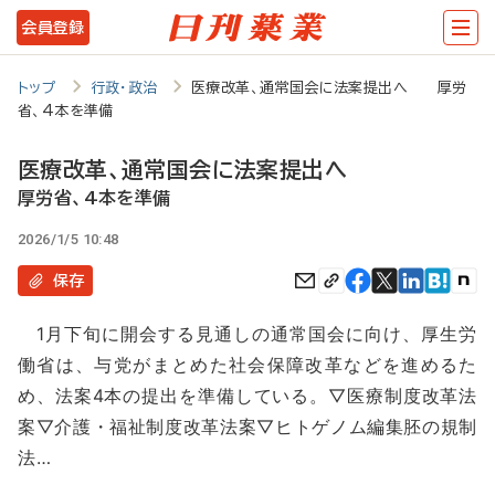
メ
会員登録
イ
ン
トップ
行政・政治
医療改革、通常国会に法案提出へ 厚労
省、4本を準備
コ
ン
医療改革、通常国会に法案提出へ
テ
厚労省、4本を準備
ン
2026/1/5 10:48
ツ
保存
に
1月下旬に開会する見通しの通常国会に向け、厚生労
移
働省は、与党がまとめた社会保障改革などを進めるた
動
め、法案4本の提出を準備している。▽医療制度改革法
案▽介護・福祉制度改革法案▽ヒトゲノム編集胚の規制
法…