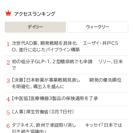
アクセスランキング
デイリー
ウィークリー
次世代AD薬、開発戦略を具体化 エーザイ・井戸CS
O、進行に応じたパイプライン構築
初の低分子GLP-1、2型糖尿病でも申請 リリー、日米
で
【決算】日本新薬が事業戦略見直し 開発の優先順位
を明確化、導出入を盛んに
【中医協】医療機器3製品の保険適用を了承
〔人事〕厚生労働省（8月7日付）
タブネオス、欧州で承認取り消し キッセイ「日本では
引き続き協議中」