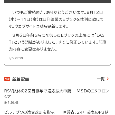
いつもご愛読頂き、ありがとうございます。8月12日
（水）～14日（金）は日刊薬業のEブックを休刊に致しま
す。ウェブサイトは随時更新します。
8月6日午前5時に配信したEブックの上段には「LAS
T」という誤植がありました。すでに修正しています。記事
の内容に変更はありません。
8/5 23:29
一覧
新着記事
RSV抗体の2回目投与で適応拡大申請 MSDのエヌフロン
シア
8/7 20:43
ビルテプソの添文改訂を指示 厚労省、24年公表のP3結