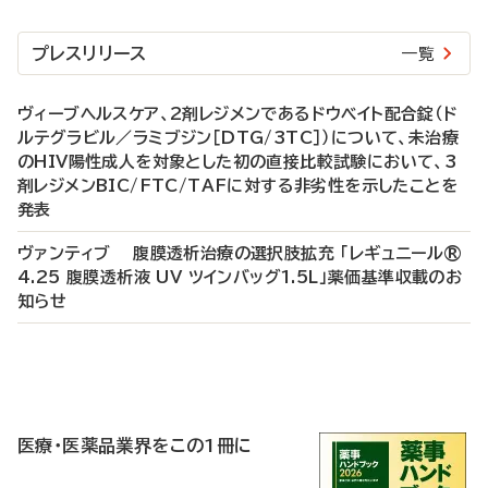
プレスリリース
一覧
ヴィーブヘルスケア、2剤レジメンであるドウベイト配合錠（ド
ルテグラビル／ラミブジン［DTG/3TC］）について、未治療
のHIV陽性成人を対象とした初の直接比較試験において、3
剤レジメンBIC/FTC/TAFに対する非劣性を示したことを
発表
ヴァンティブ 腹膜透析治療の選択肢拡充 「レギュニール®
4.25 腹膜透析液 UV ツインバッグ1.5L」薬価基準収載のお
知らせ
P
R
医療・医薬品業界をこの1冊に