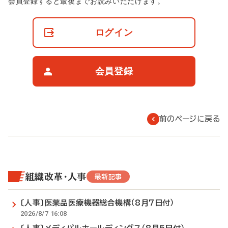
非
会員登録すると最後までお読みいただけます。
会
員
の
ログイン
閲
覧
制
限
会員登録
に
つ
い
て
前のページに戻る
組織改革・人事
最新記事
〔人事〕医薬品医療機器総合機構（8月7日付）
2026/8/7 16:08