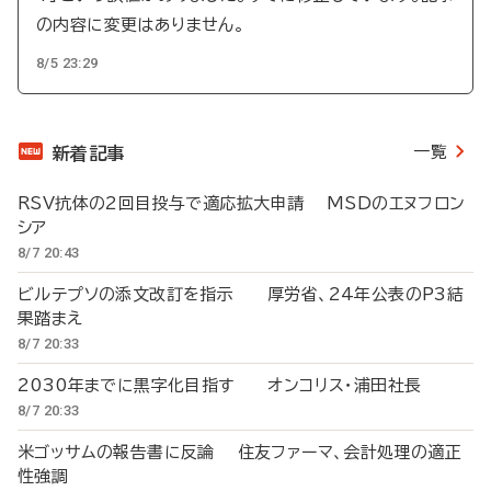
の内容に変更はありません。
8/5 23:29
一覧
新着記事
RSV抗体の2回目投与で適応拡大申請 MSDのエヌフロン
シア
8/7 20:43
ビルテプソの添文改訂を指示 厚労省、24年公表のP3結
果踏まえ
8/7 20:33
2030年までに黒字化目指す オンコリス・浦田社長
8/7 20:33
米ゴッサムの報告書に反論 住友ファーマ、会計処理の適正
性強調