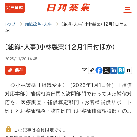
メ
会員登録
イ
ン
トップ
組織改革・人事
〔組織・人事〕小林製薬（12月1日付ほ
か）
コ
ン
〔組織・人事〕小林製薬（12月1日付ほか）
テ
2025/11/20 16:45
ン
保存
ツ
に
◇小林製薬【組織変更】（2026年1月1日付）〔補償
移
対応本部〕補償相談部門と訪問部門で行ってきた補償対
応を、医療調査・補償算定部門（お客様補償サポート
動
部）とお客様相談・訪問部門（お客様補償相談部）の…
この記事は会員限定です。