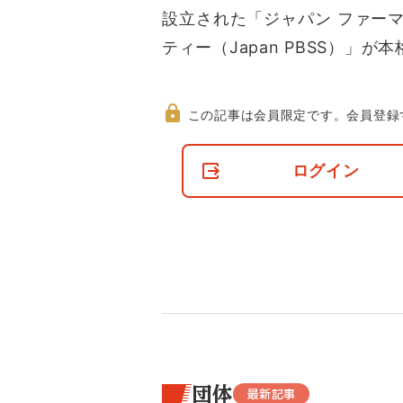
設立された「ジャパン ファーマ
ティー（Japan PBSS）」が
この記事は会員限定です。
会員登録
非
会
ログイン
員
の
閲
覧
制
限
に
つ
い
て
団体
最新記事