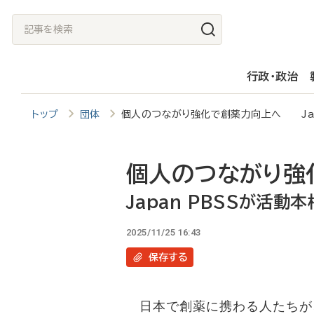
メ
記
イ
事
ン
を
行政・政治
コ
検
ン
索
トップ
団体
個人のつながり強化で創薬力向上へ Jap
テ
ン
ツ
個人のつながり強
に
Japan PBSSが活動
移
2025/11/25 16:43
動
保存
する
日本で創薬に携わる人たちが