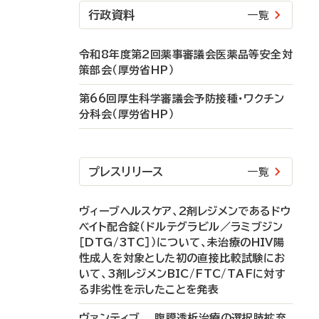
行政資料
一覧
令和8年度第2回薬事審議会医薬品等安全対
策部会（厚労省HP）
第66回厚生科学審議会予防接種・ワクチン
分科会（厚労省HP）
プレスリリース
一覧
ヴィーブヘルスケア、2剤レジメンであるドウ
ベイト配合錠（ドルテグラビル／ラミブジン
［DTG/3TC］）について、未治療のHIV陽
性成人を対象とした初の直接比較試験にお
いて、3剤レジメンBIC/FTC/TAFに対す
る非劣性を示したことを発表
ヴァンティブ 腹膜透析治療の選択肢拡充