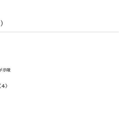
）
が示唆
4〉