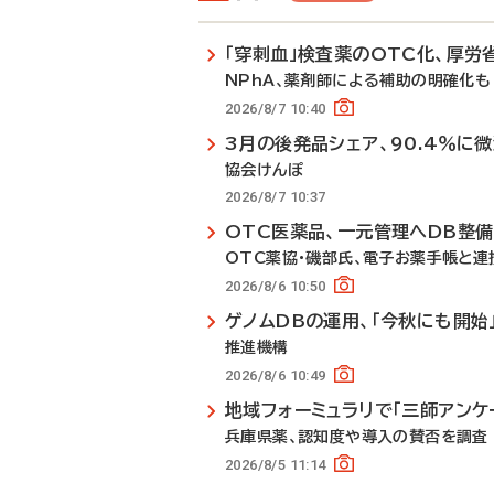
「穿刺血」検査薬のOTC化、厚労
NPhA、薬剤師による補助の明確化も
2026/8/7 10:40
3月の後発品シェア、90.4％に
協会けんぽ
2026/8/7 10:37
OTC医薬品、一元管理へDB整
OTC薬協・磯部氏、電子お薬手帳と連
2026/8/6 10:50
ゲノムDBの運用、「今秋にも開始
推進機構
2026/8/6 10:49
地域フォーミュラリで「三師アンケ
兵庫県薬、認知度や導入の賛否を調査
2026/8/5 11:14