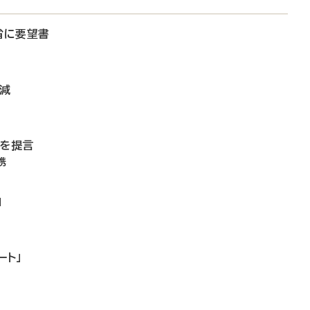
省に要望書
微減
備を提言
携
」
ート」