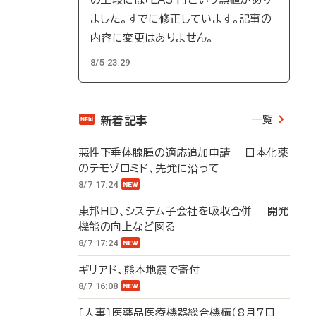
ました。すでに修正しています。記事の
内容に変更はありません。
8/5 23:29
一覧
新着記事
悪性下垂体腺腫の適応追加申請 日本化薬
のテモゾロミド、先発に沿って
8/7 17:24
東邦HD、システム子会社を吸収合併 開発
機能の向上など図る
8/7 17:24
ギリアド、熊本地震で寄付
8/7 16:08
〔人事〕医薬品医療機器総合機構（8月7日