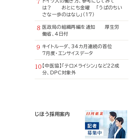
ドイツ人の働き方、参考にしてみて
は？ おとにち金曜 「うぱのちい
さな一歩のはなし」（17）
医政局の組織再編を通知 厚生労
働省、4日付
キイトルーダ、34カ月連続の首位
7月度・エンサイスデータ
【中医協】「テロメライシン」など22成
分、DPC対象外
寄
稿
じほう採用案内