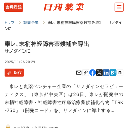
メ
会員登録
イ
ン
トップ
製薬企業
東レ、末梢神経障害薬候補を導出 サノダイ
ンに
コ
ン
東レ、末梢神経障害薬候補を導出
テ
サノダインに
ン
2025/11/26 20:29
ツ
保存
に
東レと創薬ベンチャー企業の「サノダインセラピュー
移
ティクス」（東京都中央区）は26日、東レが開発中の
動
末梢神経障害・神経障害性疼痛治療薬候補化合物「TRK
-750」（開発コード）を、サノダインに導出する…