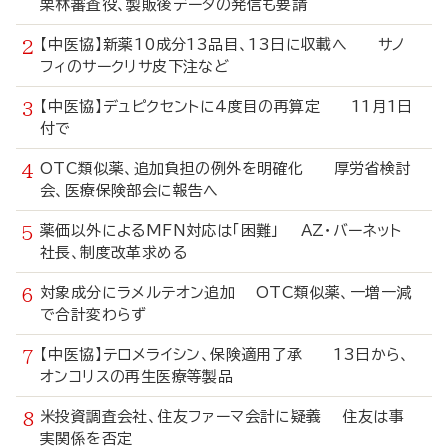
栗林審査役、製販後データの発信も要請
【中医協】新薬10成分13品目、13日に収載へ サノ
フィのサークリサ皮下注など
【中医協】デュピクセントに4度目の再算定 11月1日
付で
OTC類似薬、追加負担の例外を明確化 厚労省検討
会、医療保険部会に報告へ
薬価以外によるMFN対応は「困難」 AZ・バーネット
社長、制度改革求める
対象成分にラメルテオン追加 OTC類似薬、一増一減
で合計変わらず
【中医協】テロメライシン、保険適用了承 13日から、
オンコリスの再生医療等製品
米投資調査会社、住友ファーマ会計に疑義 住友は事
実関係を否定