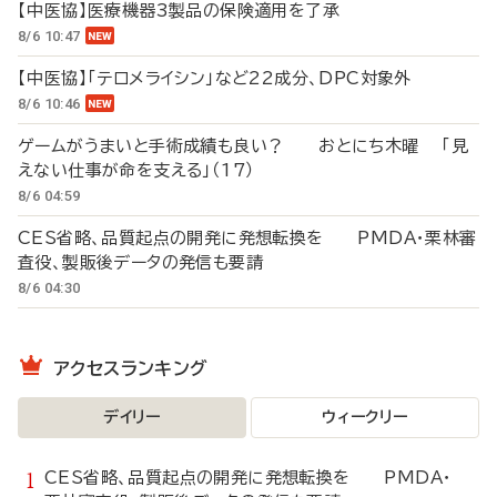
【中医協】医療機器3製品の保険適用を了承
8/6 10:47
【中医協】「テロメライシン」など22成分、DPC対象外
8/6 10:46
ゲームがうまいと手術成績も良い？ おとにち木曜 「見
えない仕事が命を支える」（17）
8/6 04:59
CES省略、品質起点の開発に発想転換を PMDA・栗林審
査役、製販後データの発信も要請
8/6 04:30
アクセスランキング
デイリー
ウィークリー
CES省略、品質起点の開発に発想転換を PMDA・