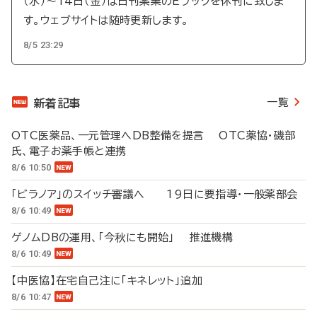
（水）～14日（金）は日刊薬業のEブックを休刊に致しま
す。ウェブサイトは随時更新します。
8/5 23:29
一覧
新着記事
OTC医薬品、一元管理へDB整備を提言 OTC薬協・磯部
氏、電子お薬手帳と連携
8/6 10:50
「ビラノア」のスイッチ審議へ 19日に要指導・一般薬部会
8/6 10:49
ゲノムDBの運用、「今秋にも開始」 推進機構
8/6 10:49
【中医協】在宅自己注に「キネレット」追加
8/6 10:47