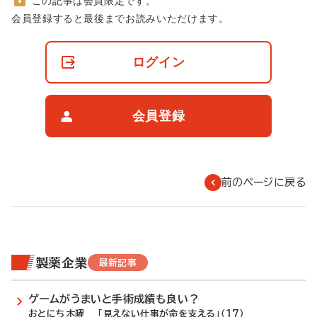
この記事は会員限定です。
非
会員登録すると最後までお読みいただけます。
会
員
の
ログイン
閲
覧
制
限
会員登録
に
つ
い
て
前のページに戻る
製薬企業
最新記事
ゲームがうまいと手術成績も良い？
おとにち木曜 「見えない仕事が命を支える」（17）