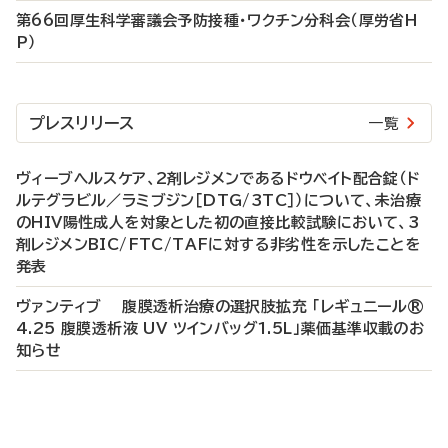
第66回厚生科学審議会予防接種・ワクチン分科会（厚労省H
P）
プレスリリース
一覧
ヴィーブヘルスケア、2剤レジメンであるドウベイト配合錠（ド
ルテグラビル／ラミブジン［DTG/3TC］）について、未治療
のHIV陽性成人を対象とした初の直接比較試験において、3
剤レジメンBIC/FTC/TAFに対する非劣性を示したことを
発表
ヴァンティブ 腹膜透析治療の選択肢拡充 「レギュニール®
4.25 腹膜透析液 UV ツインバッグ1.5L」薬価基準収載のお
知らせ
P