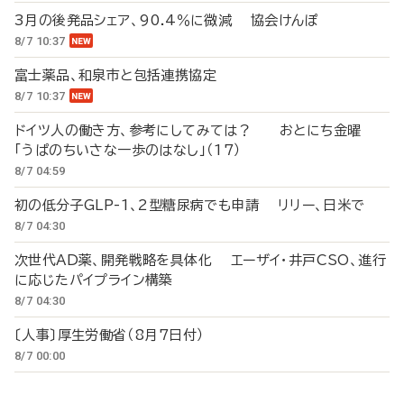
3月の後発品シェア、90.4％に微減 協会けんぽ
8/7 10:37
富士薬品、和泉市と包括連携協定
8/7 10:37
ドイツ人の働き方、参考にしてみては？ おとにち金曜
「うぱのちいさな一歩のはなし」（17）
8/7 04:59
初の低分子GLP-1、2型糖尿病でも申請 リリー、日米で
8/7 04:30
次世代AD薬、開発戦略を具体化 エーザイ・井戸CSO、進行
に応じたパイプライン構築
8/7 04:30
〔人事〕厚生労働省（8月7日付）
8/7 00:00