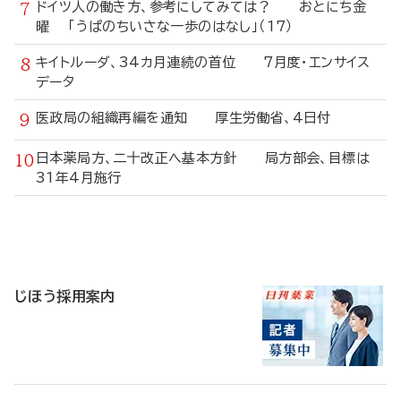
ドイツ人の働き方、参考にしてみては？ おとにち金
曜 「うぱのちいさな一歩のはなし」（17）
キイトルーダ、34カ月連続の首位 7月度・エンサイス
データ
医政局の組織再編を通知 厚生労働省、4日付
日本薬局方、二十改正へ基本方針 局方部会、目標は
31年4月施行
寄
稿
じほう採用案内