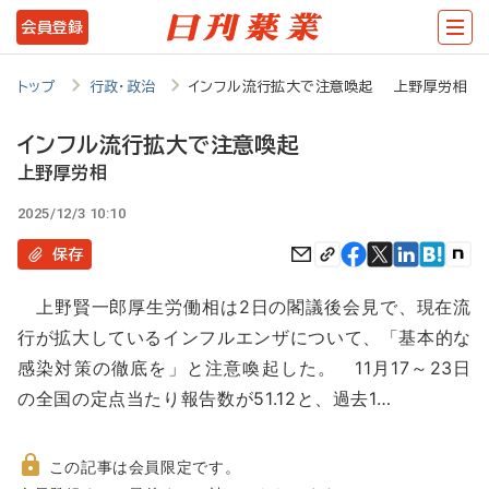
メ
会員登録
イ
ン
トップ
行政・政治
インフル流行拡大で注意喚起 上野厚労相
コ
インフル流行拡大で注意喚起
ン
上野厚労相
テ
2025/12/3 10:10
ン
保存
ツ
に
上野賢一郎厚生労働相は2日の閣議後会見で、現在流
移
行が拡大しているインフルエンザについて、「基本的な
動
感染対策の徹底を」と注意喚起した。 11月17～23日
の全国の定点当たり報告数が51.12と、過去1…
この記事は会員限定です。