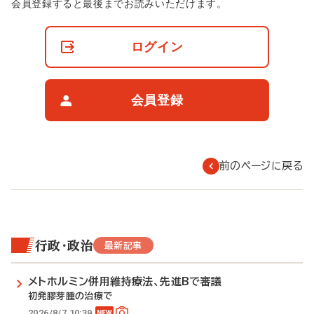
非
会員登録すると最後までお読みいただけます。
会
員
の
ログイン
閲
覧
制
限
会員登録
に
つ
い
て
前のページに戻る
行政・政治
最新記事
メトホルミン併用維持療法、先進Bで審議
初発膠芽腫の治療で
2026/8/7 10:39