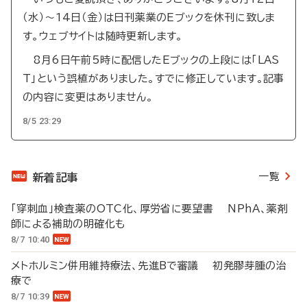
（水）～14日（金）は日刊薬業のEブックを休刊に致しま
す。ウェブサイトは随時更新します。
8月6日午前5時に配信したEブックの上段には「LAS
T」という誤植がありました。すでに修正しています。記事
の内容に変更はありません。
8/5 23:29
一覧
新着記事
「穿刺血」検査薬のOTC化、厚労省に要望書 NPhA、薬剤
師による補助の明確化も
8/7 10:40
メトホルミン併用維持療法、先進Bで審議 初発膠芽腫の治
療で
8/7 10:39