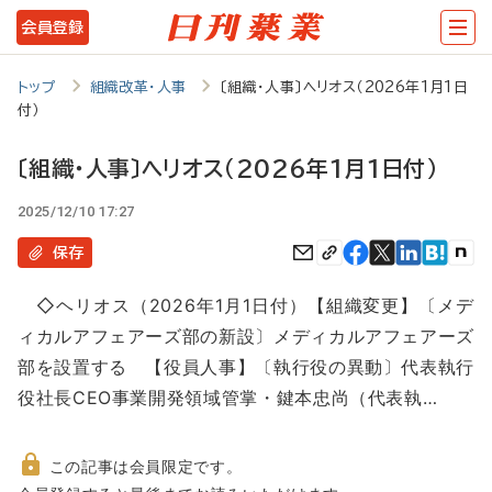
メ
会員登録
イ
ン
トップ
組織改革・人事
〔組織・人事〕ヘリオス（2026年1月1日
付）
コ
ン
〔組織・人事〕ヘリオス（2026年1月1日付）
テ
2025/12/10 17:27
ン
保存
ツ
に
◇ヘリオス（2026年1月1日付）【組織変更】〔メデ
移
ィカルアフェアーズ部の新設〕メディカルアフェアーズ
部を設置する 【役員人事】〔執行役の異動〕代表執行
動
役社長CEO事業開発領域管掌・鍵本忠尚（代表執…
この記事は会員限定です。