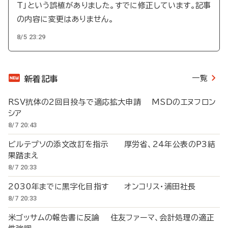
T」という誤植がありました。すでに修正しています。記事
の内容に変更はありません。
8/5 23:29
一覧
新着記事
RSV抗体の2回目投与で適応拡大申請 MSDのエヌフロン
シア
8/7 20:43
ビルテプソの添文改訂を指示 厚労省、24年公表のP3結
果踏まえ
8/7 20:33
2030年までに黒字化目指す オンコリス・浦田社長
8/7 20:33
米ゴッサムの報告書に反論 住友ファーマ、会計処理の適正