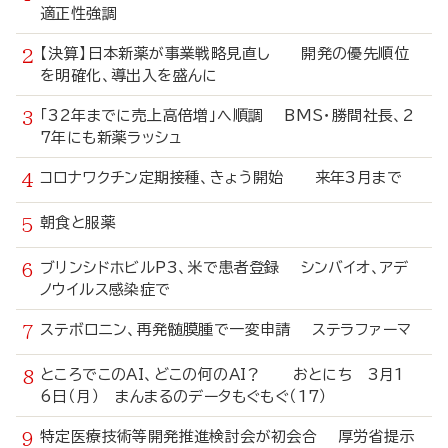
適正性強調
【決算】日本新薬が事業戦略見直し 開発の優先順位
を明確化、導出入を盛んに
「32年までに売上高倍増」へ順調 BMS・勝間社長、2
7年にも新薬ラッシュ
コロナワクチン定期接種、きょう開始 来年3月まで
朝食と服薬
ブリンシドホビルP3、米で患者登録 シンバイオ、アデ
ノウイルス感染症で
ステボロニン、再発髄膜腫で一変申請 ステラファーマ
ところでこのAI、どこの何のAI？ おとにち 3月1
6日（月） まんまるのデータもぐもぐ（17）
特定医療技術等開発推進検討会が初会合 厚労省提示