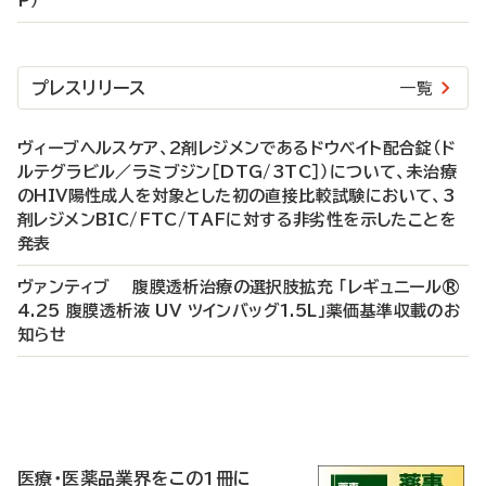
P）
プレスリリース
一覧
ヴィーブヘルスケア、2剤レジメンであるドウベイト配合錠（ド
ルテグラビル／ラミブジン［DTG/3TC］）について、未治療
のHIV陽性成人を対象とした初の直接比較試験において、3
剤レジメンBIC/FTC/TAFに対する非劣性を示したことを
発表
ヴァンティブ 腹膜透析治療の選択肢拡充 「レギュニール®
4.25 腹膜透析液 UV ツインバッグ1.5L」薬価基準収載のお
知らせ
P
R
医療・医薬品業界をこの1冊に