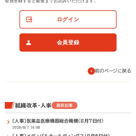
非
会員登録すると最後までお読みいただけます。
会
員
の
ログイン
閲
覧
制
限
会員登録
に
つ
い
て
前のページに戻る
組織改革・人事
最新記事
〔人事〕医薬品医療機器総合機構（8月7日付）
2026/8/7 16:08