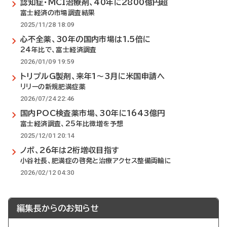
認知症・MCI治療剤、40年に2800億円超
富士経済の市場調査結果
2025/11/28 18:09
心不全薬、30年の国内市場は1.5倍に
24年比で、富士経済調査
2026/01/09 19:59
トリプルG製剤、来年1～3月に米国申請へ
リリーの新規肥満症薬
2026/07/24 22:46
国内POC検査薬市場、30年に1643億円
富士経済調査、25年比微増を予想
2025/12/01 20:14
ノボ、26年は2桁増収目指す
小谷社長、肥満症の啓発と治療アクセス整備両輪に
2026/02/12 04:30
編集長からのお知らせ