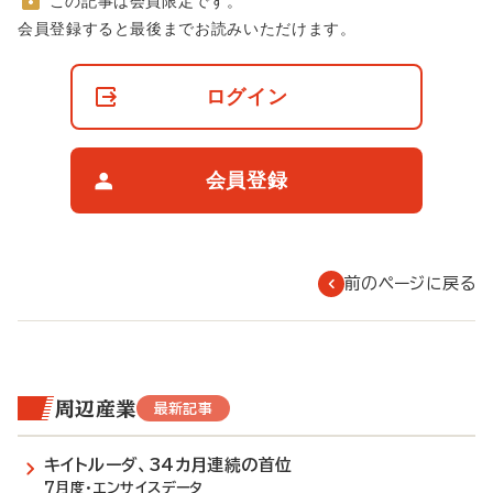
この記事は会員限定です。
非
会員登録すると最後までお読みいただけます。
会
員
の
ログイン
閲
覧
制
限
会員登録
に
つ
い
て
前のページに戻る
周辺産業
最新記事
キイトルーダ、34カ月連続の首位
7月度・エンサイスデータ