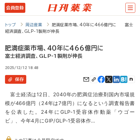
メ
会員登録
イ
ン
トップ
周辺産業
肥満症薬市場、40年に466億円に 富士
経済調査、GLP-1製剤が伸長
コ
ン
肥満症薬市場、40年に466億円に
テ
富士経済調査、GLP-1製剤が伸長
ン
2025/12/12 18:48
ツ
保存
に
富士経済は12日、2040年の肥満症治療剤国内市場規
移
模が466億円（24年は7億円）になるという調査報告書
動
を公表した。24年にGLP-1受容体作動薬「ウゴー
ビ」、今年4月にGIP/GLP-1受容体作…