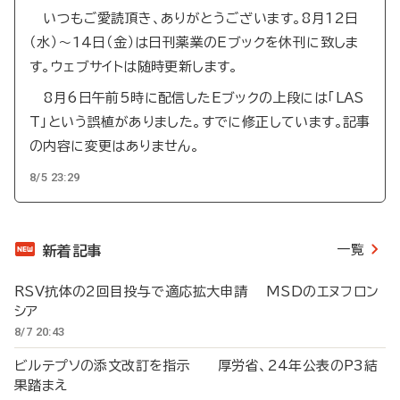
いつもご愛読頂き、ありがとうございます。8月12日
（水）～14日（金）は日刊薬業のEブックを休刊に致しま
す。ウェブサイトは随時更新します。
8月6日午前5時に配信したEブックの上段には「LAS
T」という誤植がありました。すでに修正しています。記事
の内容に変更はありません。
8/5 23:29
一覧
新着記事
RSV抗体の2回目投与で適応拡大申請 MSDのエヌフロン
シア
8/7 20:43
ビルテプソの添文改訂を指示 厚労省、24年公表のP3結
果踏まえ