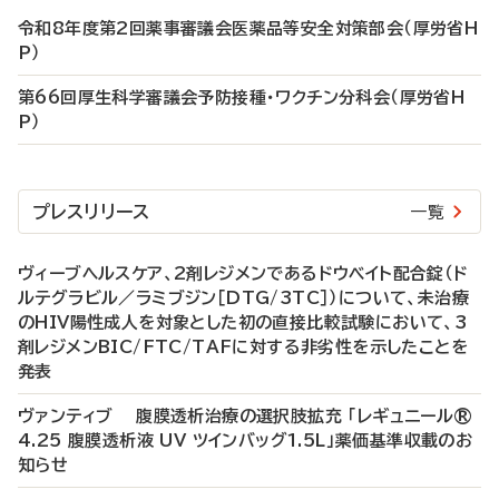
令和8年度第2回薬事審議会医薬品等安全対策部会（厚労省H
P）
第66回厚生科学審議会予防接種・ワクチン分科会（厚労省H
P）
プレスリリース
一覧
ヴィーブヘルスケア、2剤レジメンであるドウベイト配合錠（ド
ルテグラビル／ラミブジン［DTG/3TC］）について、未治療
のHIV陽性成人を対象とした初の直接比較試験において、3
剤レジメンBIC/FTC/TAFに対する非劣性を示したことを
発表
ヴァンティブ 腹膜透析治療の選択肢拡充 「レギュニール®
4.25 腹膜透析液 UV ツインバッグ1.5L」薬価基準収載のお
知らせ