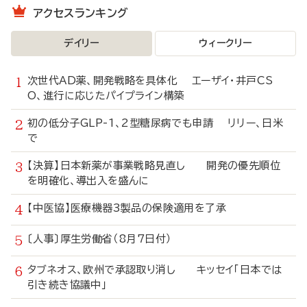
アクセスランキング
デイリー
ウィークリー
次世代AD薬、開発戦略を具体化 エーザイ・井戸CS
O、進行に応じたパイプライン構築
初の低分子GLP-1、2型糖尿病でも申請 リリー、日米
で
【決算】日本新薬が事業戦略見直し 開発の優先順位
を明確化、導出入を盛んに
【中医協】医療機器3製品の保険適用を了承
〔人事〕厚生労働省（8月7日付）
タブネオス、欧州で承認取り消し キッセイ「日本では
引き続き協議中」