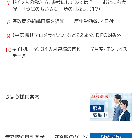
ドイツ人の働き方、参考にしてみては？ おとにち金
曜 「うぱのちいさな一歩のはなし」（17）
医政局の組織再編を通知 厚生労働省、4日付
【中医協】「テロメライシン」など22成分、DPC対象外
キイトルーダ、34カ月連続の首位 7月度・エンサイス
データ
寄
稿
じほう採用案内
音で聴く日刊薬業 第9期のパーソ