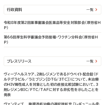
行政資料
一覧
令和8年度第2回薬事審議会医薬品等安全対策部会（厚労省H
P）
第66回厚生科学審議会予防接種・ワクチン分科会（厚労省H
P）
プレスリリース
一覧
ヴィーブヘルスケア、2剤レジメンであるドウベイト配合錠（ド
ルテグラビル／ラミブジン［DTG/3TC］）について、未治療
のHIV陽性成人を対象とした初の直接比較試験において、3
剤レジメンBIC/FTC/TAFに対する非劣性を示したことを
発表
ヴァンティブ 腹膜透析治療の選択肢拡充 「レギュニール®