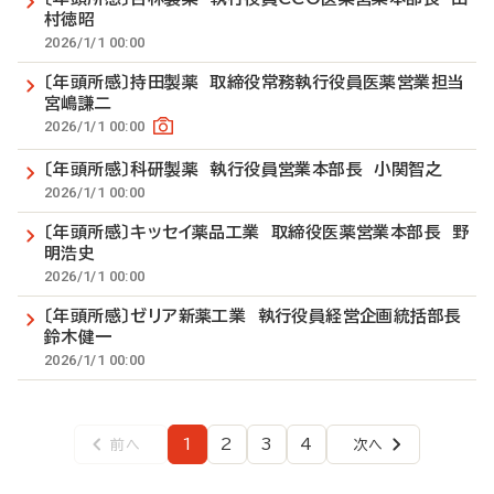
村徳昭
2026/1/1 00:00
〔年頭所感〕持田製薬 取締役常務執行役員医薬営業担当
宮嶋謙二
2026/1/1 00:00
〔年頭所感〕科研製薬 執行役員営業本部長 小関智之
2026/1/1 00:00
〔年頭所感〕キッセイ薬品工業 取締役医薬営業本部長 野
明浩史
2026/1/1 00:00
〔年頭所感〕ゼリア新薬工業 執行役員経営企画統括部長
鈴木健一
2026/1/1 00:00
1
2
3
4
前へ
次へ
前
ペ
ペ
ペ
ペ
次
ペ
ペ
ー
ー
ー
ー
ペ
ー
ー
ジ
ジ
ジ
ジ