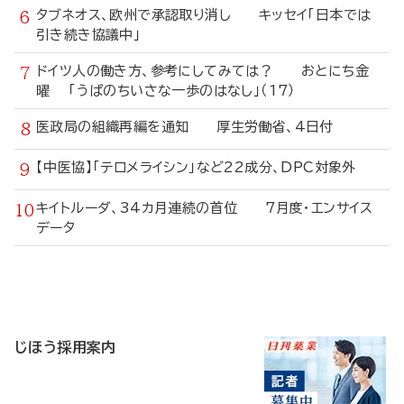
タブネオス、欧州で承認取り消し キッセイ「日本では
引き続き協議中」
ドイツ人の働き方、参考にしてみては？ おとにち金
曜 「うぱのちいさな一歩のはなし」（17）
医政局の組織再編を通知 厚生労働省、4日付
【中医協】「テロメライシン」など22成分、DPC対象外
キイトルーダ、34カ月連続の首位 7月度・エンサイス
データ
寄
稿
じほう採用案内