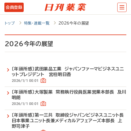
メ
会員登録
イ
ン
トップ
特集・連載一覧
2026今年の展望
コ
ン
2026今年の展望
テ
ン
〔年頭所感〕武田薬品工業 ジャパンファーマビジネスユニ
ツ
ットプレジデント 宮柱明日香
に
2026/1/1 00:01
移
〔年頭所感〕大塚製薬 常務執行役員医薬営業本部長 及川
明朗
動
2026/1/1 00:01
〔年頭所感〕第一三共 取締役ジャパンビジネスユニット長
日本事業ユニット長兼メディカルアフェアーズ本部長 上
野司津子