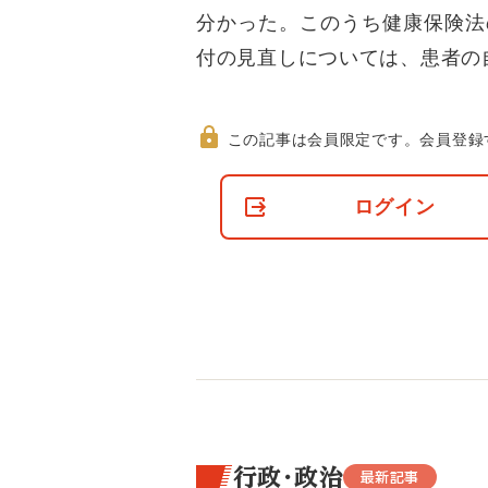
分かった。このうち健康保険法
付の見直しについては、患者の
この記事は会員限定です。
会員登録
非
会
ログイン
員
の
閲
覧
制
限
に
つ
い
て
行政・政治
最新記事