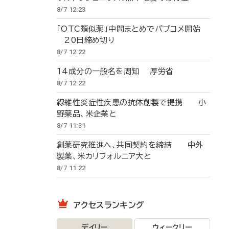
8/7 12:23
「OTC類似薬」中間まとめでパブコメ開始
20日締め切り
8/7 12:22
14成分の一般名を周知 厚労省
8/7 12:22
線維性炎症性疾患の抗体創製で提携 小
野薬品、米企業と
8/7 11:31
創薬研究推進へ、共同契約を締結 中外
製薬、米カリフォルニア大と
8/7 11:22
アクセスランキング
デイリー
ウィークリー