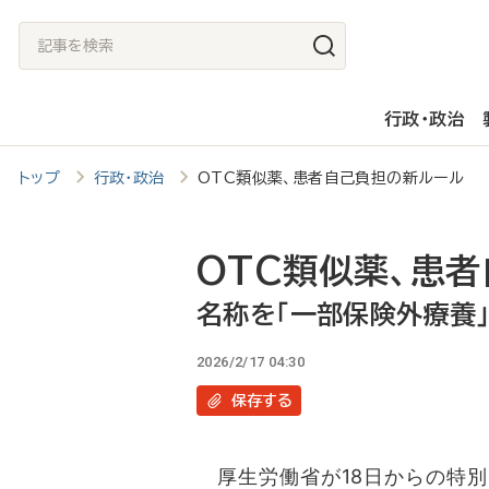
メ
記
イ
事
ン
を
行政・政治
コ
検
ン
索
トップ
行政・政治
OTC類似薬、患者自己負担の新ルール 
テ
ン
ツ
OTC類似薬、患
に
名称を「一部保険外療養
移
2026/2/17 04:30
動
保存
する
厚生労働省が18日からの特別