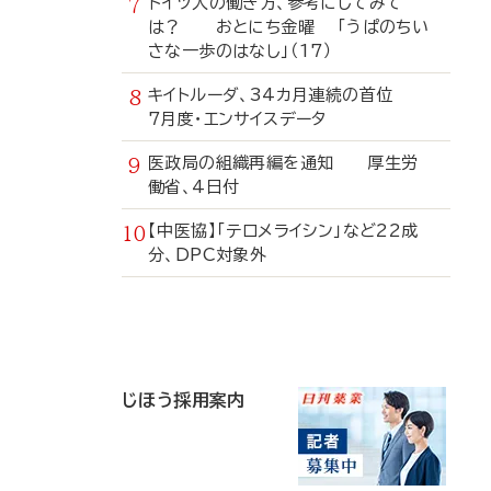
ドイツ人の働き方、参考にしてみて
は？ おとにち金曜 「うぱのちい
さな一歩のはなし」（17）
キイトルーダ、34カ月連続の首位
7月度・エンサイスデータ
医政局の組織再編を通知 厚生労
働省、4日付
【中医協】「テロメライシン」など22成
分、DPC対象外
寄
稿
じほう採用案内