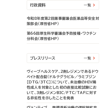
行政資料
一覧
令和8年度第2回薬事審議会医薬品等安全対
策部会（厚労省HP）
第66回厚生科学審議会予防接種・ワクチン
分科会（厚労省HP）
プレスリリース
一覧
ヴィーブヘルスケア、2剤レジメンであるドウ
ベイト配合錠（ドルテグラビル／ラミブジン
［DTG/3TC］）について、未治療のHIV陽
性成人を対象とした初の直接比較試験にお
いて、3剤レジメンBIC/FTC/TAFに対す
る非劣性を示したことを発表
ヴァンティブ 腹膜透析治療の選択肢拡充