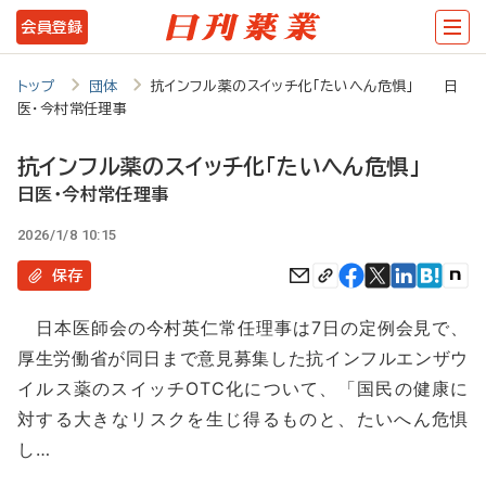
メ
会員登録
イ
ン
トップ
団体
抗インフル薬のスイッチ化「たいへん危惧」 日
医・今村常任理事
コ
ン
抗インフル薬のスイッチ化「たいへん危惧」
テ
日医・今村常任理事
ン
2026/1/8 10:15
ツ
保存
に
日本医師会の今村英仁常任理事は7日の定例会見で、
移
厚生労働省が同日まで意見募集した抗インフルエンザウ
動
イルス薬のスイッチOTC化について、「国民の健康に
対する大きなリスクを生じ得るものと、たいへん危惧
し…