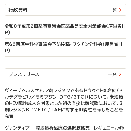
行政資料
一覧
令和8年度第2回薬事審議会医薬品等安全対策部会（厚労省H
P）
第66回厚生科学審議会予防接種・ワクチン分科会（厚労省H
P）
プレスリリース
一覧
ヴィーブヘルスケア、2剤レジメンであるドウベイト配合錠（ド
ルテグラビル／ラミブジン［DTG/3TC］）について、未治療
のHIV陽性成人を対象とした初の直接比較試験において、3
剤レジメンBIC/FTC/TAFに対する非劣性を示したことを
発表
ヴァンティブ 腹膜透析治療の選択肢拡充 「レギュニール®