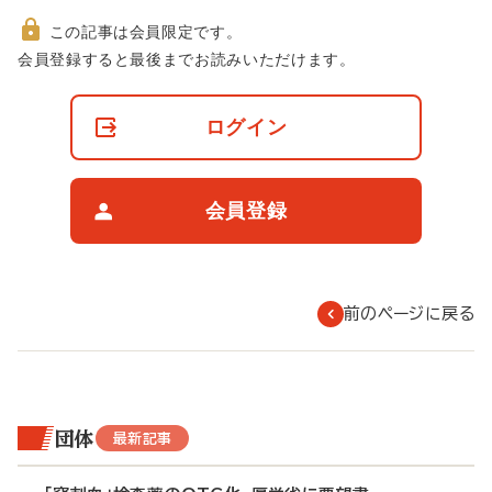
この記事は会員限定です。
非
会員登録すると最後までお読みいただけます。
会
員
の
ログイン
閲
覧
制
限
会員登録
に
つ
い
て
前のページに戻る
団体
最新記事