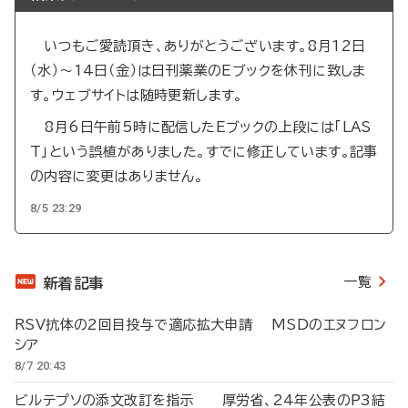
いつもご愛読頂き、ありがとうございます。8月12日
（水）～14日（金）は日刊薬業のEブックを休刊に致しま
す。ウェブサイトは随時更新します。
8月6日午前5時に配信したEブックの上段には「LAS
T」という誤植がありました。すでに修正しています。記事
の内容に変更はありません。
8/5 23:29
一覧
新着記事
RSV抗体の2回目投与で適応拡大申請 MSDのエヌフロン
シア
8/7 20:43
ビルテプソの添文改訂を指示 厚労省、24年公表のP3結