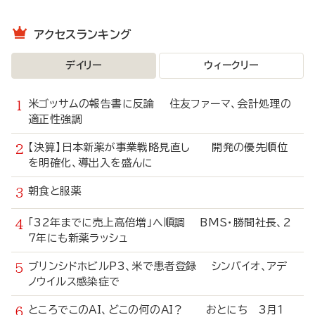
アクセスランキング
デイリー
ウィークリー
米ゴッサムの報告書に反論 住友ファーマ、会計処理の
適正性強調
【決算】日本新薬が事業戦略見直し 開発の優先順位
を明確化、導出入を盛んに
朝食と服薬
「32年までに売上高倍増」へ順調 BMS・勝間社長、2
7年にも新薬ラッシュ
ブリンシドホビルP3、米で患者登録 シンバイオ、アデ
ノウイルス感染症で
ところでこのAI、どこの何のAI？ おとにち 3月1