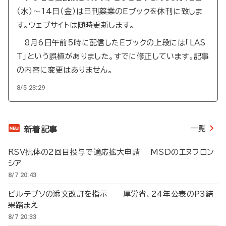
（水）～14日（金）は日刊薬業のEブックを休刊に致しま
す。ウェブサイトは随時更新します。
8月6日午前5時に配信したEブックの上段には「LAS
T」という誤植がありました。すでに修正しています。記事
の内容に変更はありません。
8/5 23:29
一覧
新着記事
RSV抗体の2回目投与で適応拡大申請 MSDのエヌフロン
シア
8/7 20:43
ビルテプソの添文改訂を指示 厚労省、24年公表のP3結
果踏まえ
8/7 20:33