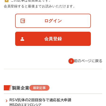
この記事は会員限定です。
非
会員登録すると最後までお読みいただけます。
会
員
の
ログイン
閲
覧
制
限
会員登録
に
つ
い
て
前のページに戻る
製薬企業
最新記事
RSV抗体の2回目投与で適応拡大申請
MSDのエヌフロンシア