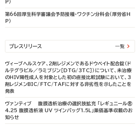
P）
第66回厚生科学審議会予防接種・ワクチン分科会（厚労省H
P）
プレスリリース
一覧
ヴィーブヘルスケア、2剤レジメンであるドウベイト配合錠（ド
ルテグラビル／ラミブジン［DTG/3TC］）について、未治療
のHIV陽性成人を対象とした初の直接比較試験において、3
剤レジメンBIC/FTC/TAFに対する非劣性を示したことを
発表
ヴァンティブ 腹膜透析治療の選択肢拡充 「レギュニール®
4.25 腹膜透析液 UV ツインバッグ1.5L」薬価基準収載のお
知らせ