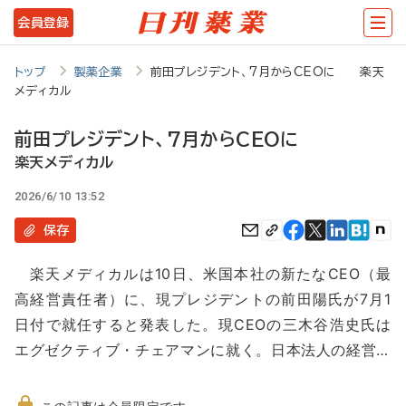
メ
会員登録
イ
ン
トップ
製薬企業
前田プレジデント、7月からCEOに 楽天
メディカル
コ
ン
前田プレジデント、7月からCEOに
テ
楽天メディカル
ン
2026/6/10 13:52
ツ
保存
に
楽天メディカルは10日、米国本社の新たなCEO（最
移
高経営責任者）に、現プレジデントの前田陽氏が7月1
動
日付で就任すると発表した。現CEOの三木谷浩史氏は
エグゼクティブ・チェアマンに就く。日本法人の経営…