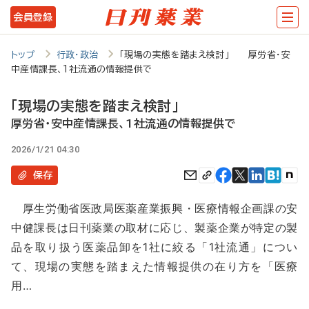
メ
会員登録
イ
ン
トップ
行政・政治
「現場の実態を踏まえ検討」 厚労省・安
中産情課長、1社流通の情報提供で
コ
ン
「現場の実態を踏まえ検討」
テ
厚労省・安中産情課長、1社流通の情報提供で
ン
2026/1/21 04:30
ツ
保存
に
厚生労働省医政局医薬産業振興・医療情報企画課の安
移
中健課長は日刊薬業の取材に応じ、製薬企業が特定の製
動
品を取り扱う医薬品卸を1社に絞る「1社流通」につい
て、現場の実態を踏まえた情報提供の在り方を「医療
用…