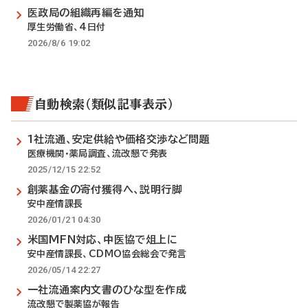
医政局の組織再編を通知
厚生労働省、4日付
2026/8/6 19:02
自動検索（類似記事表示）
1社流通、安定供給や価格交渉など問題
医療機関・薬局調査、流改懇で発表
2025/12/15 22:52
創薬基金の寄付獲得へ、説明行脚
安中産情課長
2026/01/21 04:30
米国MFN対応、中医協で俎上に
安中産情課長、CDMO協会総会で発言
2026/05/14 22:27
一社流通案内文書のひな型を作成
流改懇で製薬協が報告