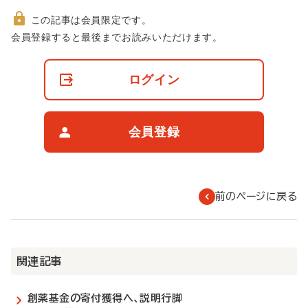
この記事は会員限定です。
非
会員登録すると最後までお読みいただけます。
会
員
の
ログイン
閲
覧
制
限
会員登録
に
つ
い
て
前のページに戻る
関連記事
創薬基金の寄付獲得へ、説明行脚