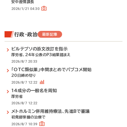
安中産情課長
2026/1/21 04:30
行政・政治
最新記事
ビルテプソの添文改訂を指示
厚労省、24年公表のP3結果踏まえ
2026/8/7 20:33
「OTC類似薬」中間まとめでパブコメ開始
20日締め切り
2026/8/7 12:22
14成分の一般名を周知
厚労省
2026/8/7 12:22
メトホルミン併用維持療法、先進Bで審議
初発膠芽腫の治療で
2026/8/7 10:39