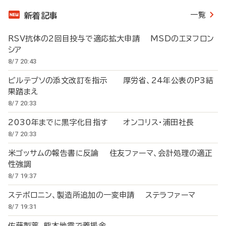
一覧
新着記事
RSV抗体の2回目投与で適応拡大申請 MSDのエヌフロン
シア
8/7 20:43
ビルテプソの添文改訂を指示 厚労省、24年公表のP3結
果踏まえ
8/7 20:33
2030年までに黒字化目指す オンコリス・浦田社長
8/7 20:33
米ゴッサムの報告書に反論 住友ファーマ、会計処理の適正
性強調
8/7 19:37
ステボロニン、製造所追加の一変申請 ステラファーマ
8/7 19:31
佐藤製薬、熊本地震で義援金