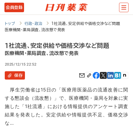
メ
会員登録
イ
ン
トップ
行政・政治
1社流通、安定供給や価格交渉など問題
医療機関・薬局調査、流改懇で発表
コ
ン
1社流通、安定供給や価格交渉など問題
テ
医療機関・薬局調査、流改懇で発表
ン
2025/12/15 22:52
ツ
保存
に
厚生労働省は15日の「医療用医薬品の流通改善に関
移
する懇談会（流改懇）」で、医療機関・薬局を対象に実
動
施した「1社流通」における情報提供のアンケート調査
結果を発表した。安定供給や情報提供不足、価格交渉
な…