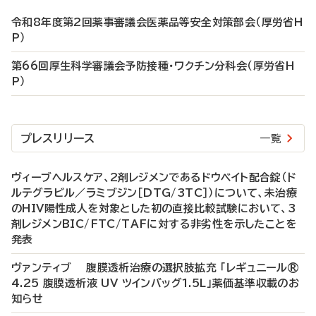
令和8年度第2回薬事審議会医薬品等安全対策部会（厚労省H
P）
第66回厚生科学審議会予防接種・ワクチン分科会（厚労省H
P）
プレスリリース
一覧
ヴィーブヘルスケア、2剤レジメンであるドウベイト配合錠（ド
ルテグラビル／ラミブジン［DTG/3TC］）について、未治療
のHIV陽性成人を対象とした初の直接比較試験において、3
剤レジメンBIC/FTC/TAFに対する非劣性を示したことを
発表
ヴァンティブ 腹膜透析治療の選択肢拡充 「レギュニール®
4.25 腹膜透析液 UV ツインバッグ1.5L」薬価基準収載のお
知らせ