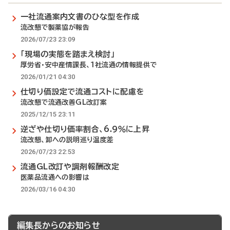
一社流通案内文書のひな型を作成
流改懇で製薬協が報告
2026/07/23 23:09
「現場の実態を踏まえ検討」
厚労省・安中産情課長、1社流通の情報提供で
2026/01/21 04:30
仕切り価設定で流通コストに配慮を
流改懇で流通改善GL改訂案
2025/12/15 23:11
逆ざや仕切り価率割合、6.9％に上昇
流改懇、卸への説明巡り温度差
2026/07/23 22:53
流通GL改訂や調剤報酬改定
医薬品流通への影響は
2026/03/16 04:30
編集長からのお知らせ