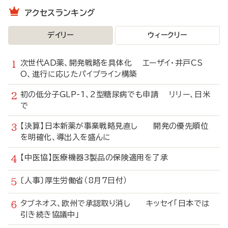
アクセスランキング
デイリー
ウィークリー
次世代AD薬、開発戦略を具体化 エーザイ・井戸CS
O、進行に応じたパイプライン構築
初の低分子GLP-1、2型糖尿病でも申請 リリー、日米
で
【決算】日本新薬が事業戦略見直し 開発の優先順位
を明確化、導出入を盛んに
【中医協】医療機器3製品の保険適用を了承
〔人事〕厚生労働省（8月7日付）
タブネオス、欧州で承認取り消し キッセイ「日本では
引き続き協議中」