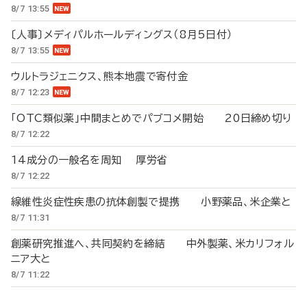
8/7 13:55
〔人事〕メディパルホールディングス（8月5日付）
8/7 13:55
ウルトラジェニクス、熊本地震で寄付金
8/7 12:23
「OTC類似薬」中間まとめでパブコメ開始 20日締め切り
8/7 12:22
14成分の一般名を周知 厚労省
8/7 12:22
線維性炎症性疾患の抗体創製で提携 小野薬品、米企業と
8/7 11:31
創薬研究推進へ、共同契約を締結 中外製薬、米カリフォル
ニア大と
8/7 11:22