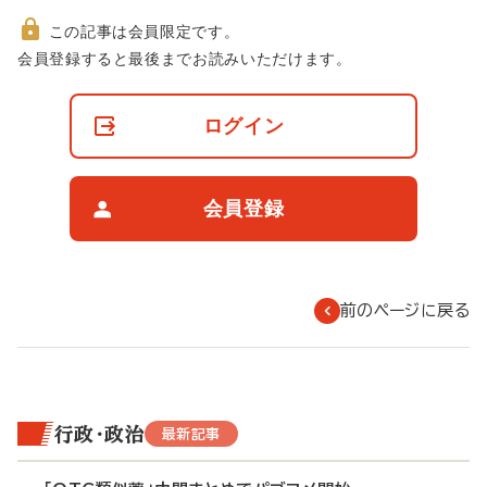
この記事は会員限定です。
非
会員登録すると最後までお読みいただけます。
会
員
の
ログイン
閲
覧
制
限
会員登録
に
つ
い
て
前のページに戻る
行政・政治
最新記事