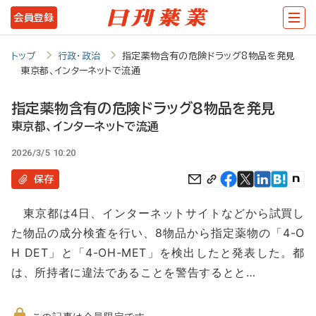
メ
会員登録
イ
ン
トップ
行政・政治
指定薬物含有の危険ドラッグ8物品を発見
東京都、インターネットで流通
コ
ン
指定薬物含有の危険ドラッグ8物品を発見
テ
東京都、インターネットで流通
ン
2026/3/5 10:20
ツ
保存
に
東京都は4日、インターネットサイトなどから試買し
移
た物品の成分検査を行い、8物品から指定薬物の「4-O
動
H DET」と「4-OH-MET」を検出したと発表した。都
は、所持者に違法であることを警告するとと…