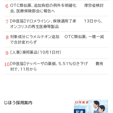
OTC類似薬、追加負担の例外を明確化 厚労省検討
会、医療保険部会に報告へ
【中医協】テロメライシン、保険適用了承 13日から、
オンコリスの再生医療等製品
対象成分にラメルテオン追加 OTC類似薬、一増一減
で合計変わらず
〔人事〕東邦薬品（10月1日付）
【中医協】テッペーザの薬価、5.51％引き下げ 費用
対で、11月から
寄
稿
じほう採用案内