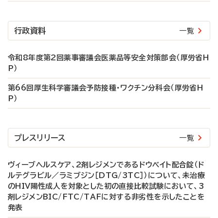
行政資料
一覧
令和8年度第2回薬事審議会医薬品等安全対策部会（厚労省H
P）
第66回厚生科学審議会予防接種・ワクチン分科会（厚労省H
P）
プレスリリース
一覧
ヴィーブヘルスケア、2剤レジメンであるドウベイト配合錠（ド
ルテグラビル／ラミブジン［DTG/3TC］）について、未治療
のHIV陽性成人を対象とした初の直接比較試験において、3
剤レジメンBIC/FTC/TAFに対する非劣性を示したことを
発表