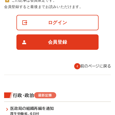
この記事は会員限定です。
非
会員登録すると最後までお読みいただけます。
会
員
の
ログイン
閲
覧
制
限
会員登録
に
つ
い
て
前のページに戻る
行政・政治
最新記事
医政局の組織再編を通知
厚生労働省、4日付