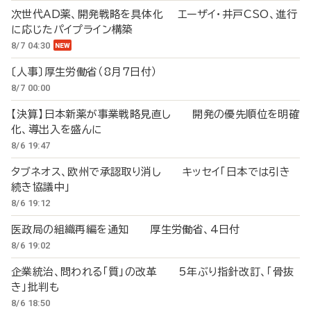
次世代AD薬、開発戦略を具体化 エーザイ・井戸CSO、進行
に応じたパイプライン構築
8/7 04:30
〔人事〕厚生労働省（8月7日付）
8/7 00:00
【決算】日本新薬が事業戦略見直し 開発の優先順位を明確
化、導出入を盛んに
8/6 19:47
タブネオス、欧州で承認取り消し キッセイ「日本では引き
続き協議中」
8/6 19:12
医政局の組織再編を通知 厚生労働省、4日付
8/6 19:02
企業統治、問われる「質」の改革 5年ぶり指針改訂、「骨抜
き」批判も
8/6 18:50