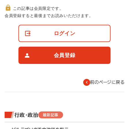
この記事は会員限定です。
非
会員登録すると最後までお読みいただけます。
会
員
の
ログイン
閲
覧
制
限
会員登録
に
つ
い
て
前のページに戻る
行政・政治
最新記事