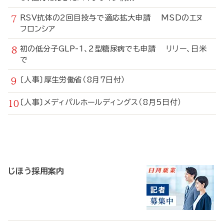
RSV抗体の2回目投与で適応拡大申請 MSDのエヌ
フロンシア
初の低分子GLP-1、2型糖尿病でも申請 リリー、日米
で
〔人事〕厚生労働省（8月7日付）
〔人事〕メディパルホールディングス（8月5日付）
寄
稿
じほう採用案内