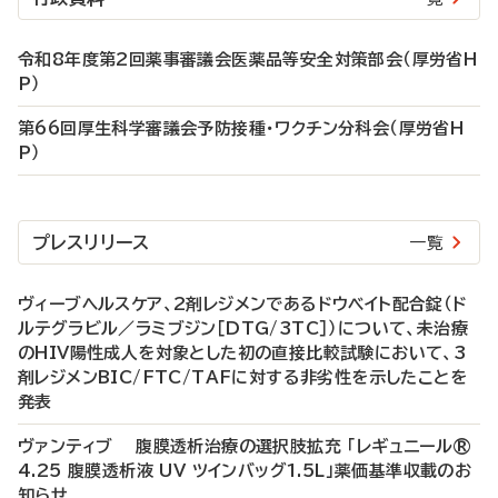
令和8年度第2回薬事審議会医薬品等安全対策部会（厚労省H
P）
第66回厚生科学審議会予防接種・ワクチン分科会（厚労省H
P）
プレスリリース
一覧
ヴィーブヘルスケア、2剤レジメンであるドウベイト配合錠（ド
ルテグラビル／ラミブジン［DTG/3TC］）について、未治療
のHIV陽性成人を対象とした初の直接比較試験において、3
剤レジメンBIC/FTC/TAFに対する非劣性を示したことを
発表
ヴァンティブ 腹膜透析治療の選択肢拡充 「レギュニール®
4.25 腹膜透析液 UV ツインバッグ1.5L」薬価基準収載のお
知らせ