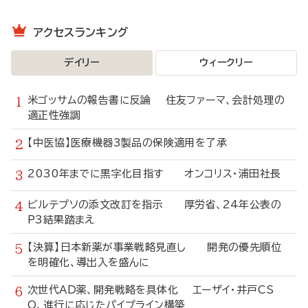
アクセスランキング
デイリー
ウィークリー
米ゴッサムの報告書に反論 住友ファーマ、会計処理の
適正性強調
【中医協】医療機器3製品の保険適用を了承
2030年までに黒字化目指す オンコリス・浦田社長
ビルテプソの添文改訂を指示 厚労省、24年公表の
P3結果踏まえ
【決算】日本新薬が事業戦略見直し 開発の優先順位
を明確化、導出入を盛んに
次世代AD薬、開発戦略を具体化 エーザイ・井戸CS
O、進行に応じたパイプライン構築