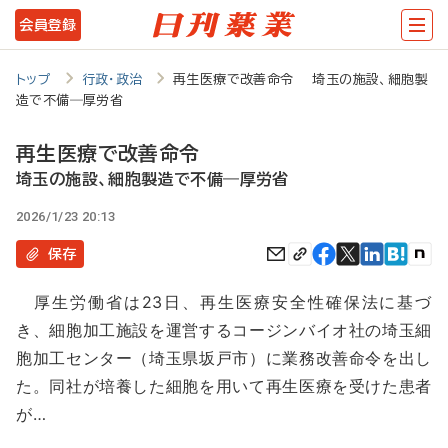
メ
会員登録
イ
ン
トップ
行政・政治
再生医療で改善命令 埼玉の施設、細胞製
造で不備―厚労省
コ
ン
再生医療で改善命令
テ
埼玉の施設、細胞製造で不備―厚労省
ン
2026/1/23 20:13
ツ
保存
に
厚生労働省は23日、再生医療安全性確保法に基づ
移
き、細胞加工施設を運営するコージンバイオ社の埼玉細
動
胞加工センター（埼玉県坂戸市）に業務改善命令を出し
た。同社が培養した細胞を用いて再生医療を受けた患者
が…