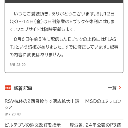
いつもご愛読頂き、ありがとうございます。8月12日
（水）～14日（金）は日刊薬業のEブックを休刊に致しま
す。ウェブサイトは随時更新します。
8月6日午前5時に配信したEブックの上段には「LAS
T」という誤植がありました。すでに修正しています。記事
の内容に変更はありません。
8/5 23:29
一覧
新着記事
RSV抗体の2回目投与で適応拡大申請 MSDのエヌフロン
シア
8/7 20:43
ビルテプソの添文改訂を指示 厚労省、24年公表のP3結