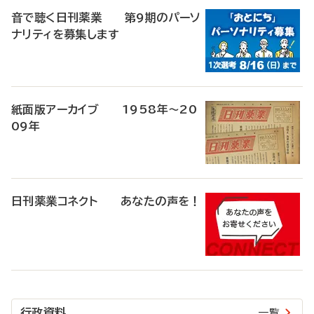
音で聴く日刊薬業 第9期のパーソ
ナリティを募集します
紙面版アーカイブ 1958年～20
09年
日刊薬業コネクト あなたの声を！
行政資料
一覧