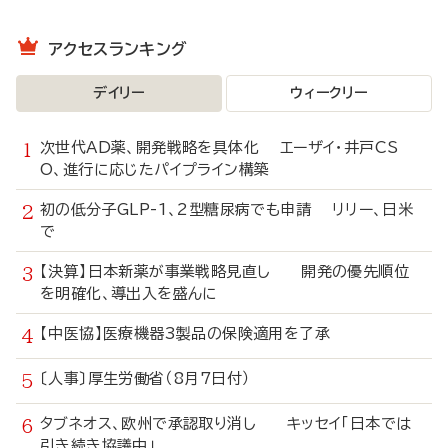
アクセスランキング
デイリー
ウィークリー
次世代AD薬、開発戦略を具体化 エーザイ・井戸CS
O、進行に応じたパイプライン構築
初の低分子GLP-1、2型糖尿病でも申請 リリー、日米
で
【決算】日本新薬が事業戦略見直し 開発の優先順位
を明確化、導出入を盛んに
【中医協】医療機器3製品の保険適用を了承
〔人事〕厚生労働省（8月7日付）
タブネオス、欧州で承認取り消し キッセイ「日本では
引き続き協議中」