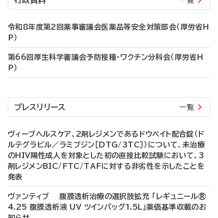
行政資料
一覧
令和8年度第2回薬事審議会医薬品等安全対策部会（厚労省H
P）
第66回厚生科学審議会予防接種・ワクチン分科会（厚労省H
P）
プレスリリース
一覧
ヴィーブヘルスケア、2剤レジメンであるドウベイト配合錠（ド
ルテグラビル／ラミブジン［DTG/3TC］）について、未治療
のHIV陽性成人を対象とした初の直接比較試験において、3
剤レジメンBIC/FTC/TAFに対する非劣性を示したことを
発表
ヴァンティブ 腹膜透析治療の選択肢拡充 「レギュニール®
4.25 腹膜透析液 UV ツインバッグ1.5L」薬価基準収載のお
知らせ