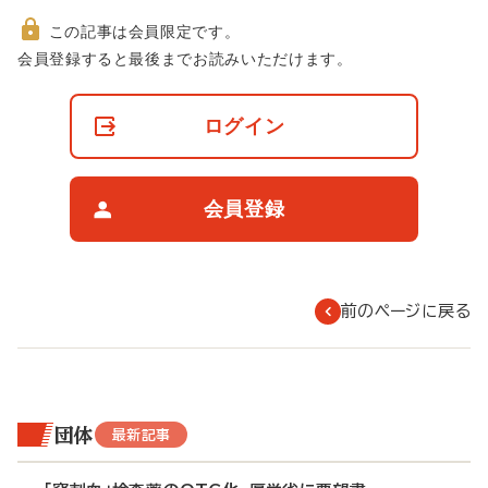
この記事は会員限定です。
非
会員登録すると最後までお読みいただけます。
会
員
の
ログイン
閲
覧
制
限
会員登録
に
つ
い
て
前のページに戻る
団体
最新記事