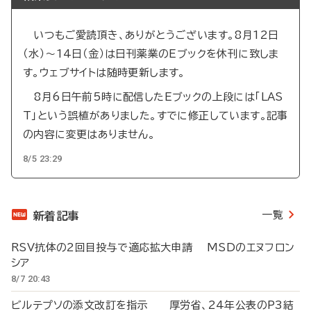
いつもご愛読頂き、ありがとうございます。8月12日
（水）～14日（金）は日刊薬業のEブックを休刊に致しま
す。ウェブサイトは随時更新します。
8月6日午前5時に配信したEブックの上段には「LAS
T」という誤植がありました。すでに修正しています。記事
の内容に変更はありません。
8/5 23:29
一覧
新着記事
RSV抗体の2回目投与で適応拡大申請 MSDのエヌフロン
シア
8/7 20:43
ビルテプソの添文改訂を指示 厚労省、24年公表のP3結