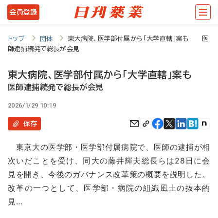
メ
会員登録
イ
ン
トップ
団体
東大病院、医学部付属から「大学直轄」案も 医
師逮捕続発で総長が会見
コ
ン
東大病院、医学部付属から「大学直轄」案も
テ
医師逮捕続発で総長が会見
ン
2026/1/29 10:19
ツ
保存
に
東京大の医学部・医学部付属病院で、医師の逮捕が相
移
次いだことを受け、同大の藤井輝夫総長らは28日に会
動
見を開き、今後のガバナンス改革策の概要を説明した。
改革の一つとして、医学部・病院の組織風土の抜本的
見…