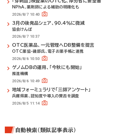
「穿刺血」検査薬のOTC化、厚労省に要望書
NPhA、薬剤師による補助の明確化も
2026/8/7 10:40
3月の後発品シェア、90.4％に微減
協会けんぽ
2026/8/7 10:37
OTC医薬品、一元管理へDB整備を提言
OTC薬協・磯部氏、電子お薬手帳と連携
2026/8/6 10:50
ゲノムDBの運用、「今秋にも開始」
推進機構
2026/8/6 10:49
地域フォーミュラリで「三師アンケート」
兵庫県薬、認知度や導入の賛否を調査
2026/8/5 11:14
自動検索（類似記事表示）