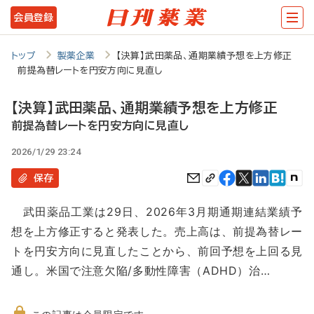
メ
会員登録
イ
ン
トップ
製薬企業
【決算】武田薬品、通期業績予想を上方修正
前提為替レートを円安方向に見直し
コ
ン
【決算】武田薬品、通期業績予想を上方修正
テ
前提為替レートを円安方向に見直し
ン
2026/1/29 23:24
ツ
保存
に
武田薬品工業は29日、2026年3月期通期連結業績予
移
想を上方修正すると発表した。売上高は、前提為替レー
動
トを円安方向に見直したことから、前回予想を上回る見
通し。米国で注意欠陥/多動性障害（ADHD）治…