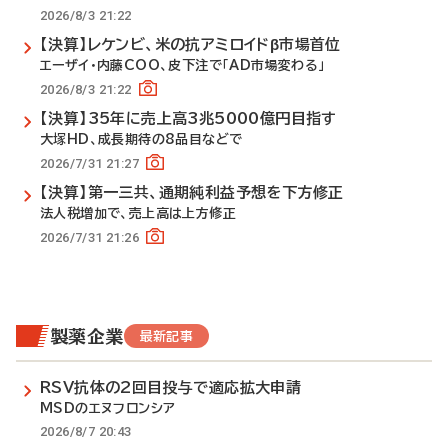
2026/8/3 21:22
【決算】レケンビ、米の抗アミロイドβ市場首位
エーザイ・内藤COO、皮下注で「AD市場変わる」
2026/8/3 21:22
【決算】35年に売上高3兆5000億円目指す
大塚HD、成長期待の8品目などで
2026/7/31 21:27
【決算】第一三共、通期純利益予想を下方修正
法人税増加で、売上高は上方修正
2026/7/31 21:26
製薬企業
最新記事
RSV抗体の2回目投与で適応拡大申請
MSDのエヌフロンシア
2026/8/7 20:43