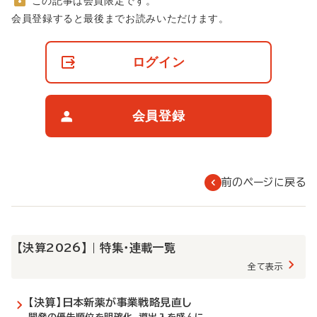
この記事は会員限定です。
非
会員登録すると最後までお読みいただけます。
会
員
の
ログイン
閲
覧
制
限
会員登録
に
つ
い
て
前のページに戻る
【決算2026】 | 特集・連載一覧
全て表示
【決算】日本新薬が事業戦略見直し