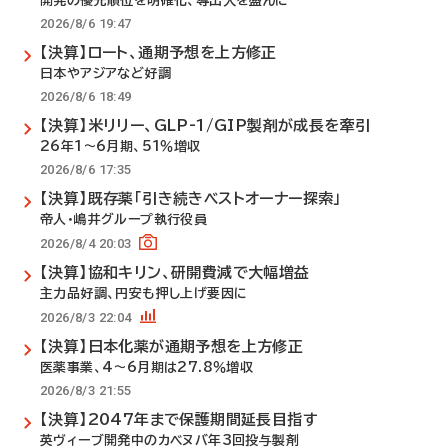
開発の優先順位を明確化、導出入を盛んに
2026/8/6 19:47
【決算】ロート、通期予想を上方修正
日本やアジアなど好調
2026/8/6 18:49
【決算】米リリー、GLP-1/GIP製剤が成長を牽引
26年1～6月期、51％増収
2026/8/6 17:35
【決算】既存薬「引き続きベストオーナー探索」
帝人・嶋井グループ執行役員
2026/8/4 20:03
【決算】協和キリン、研開費減で大幅増益
主力品好調、円安も押し上げ要因に
2026/8/3 22:04
【決算】日本化薬が通期予想を上方修正
医薬事業、4～6月期は27.8％増収
2026/8/3 21:55
【決算】2047年まで保護期間延長目指す
英ヴィーブ開発中のカベヌバ年3回投与製剤