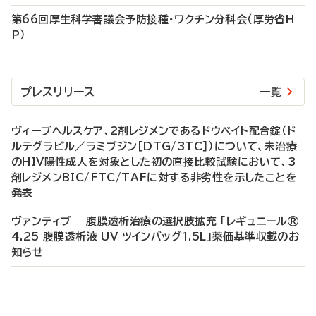
第66回厚生科学審議会予防接種・ワクチン分科会（厚労省H
P）
プレスリリース
一覧
ヴィーブヘルスケア、2剤レジメンであるドウベイト配合錠（ド
ルテグラビル／ラミブジン［DTG/3TC］）について、未治療
のHIV陽性成人を対象とした初の直接比較試験において、3
剤レジメンBIC/FTC/TAFに対する非劣性を示したことを
発表
ヴァンティブ 腹膜透析治療の選択肢拡充 「レギュニール®
4.25 腹膜透析液 UV ツインバッグ1.5L」薬価基準収載のお
知らせ
P