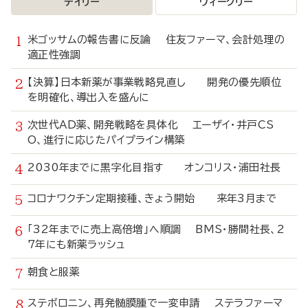
デイリー
ウィークリー
米ゴッサムの報告書に反論 住友ファーマ、会計処理の
適正性強調
【決算】日本新薬が事業戦略見直し 開発の優先順位
を明確化、導出入を盛んに
次世代AD薬、開発戦略を具体化 エーザイ・井戸CS
O、進行に応じたパイプライン構築
2030年までに黒字化目指す オンコリス・浦田社長
コロナワクチン定期接種、きょう開始 来年3月まで
「32年までに売上高倍増」へ順調 BMS・勝間社長、2
7年にも新薬ラッシュ
朝食と服薬
ステボロニン、再発髄膜腫で一変申請 ステラファーマ