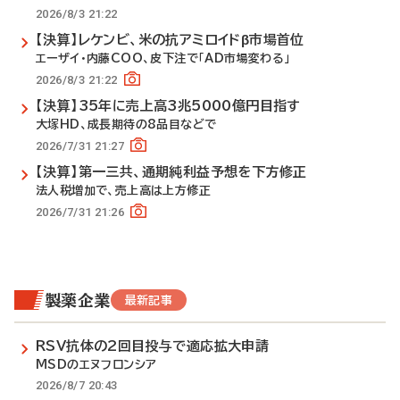
2026/8/3 21:22
【決算】レケンビ、米の抗アミロイドβ市場首位
エーザイ・内藤COO、皮下注で「AD市場変わる」
2026/8/3 21:22
【決算】35年に売上高3兆5000億円目指す
大塚HD、成長期待の8品目などで
2026/7/31 21:27
【決算】第一三共、通期純利益予想を下方修正
法人税増加で、売上高は上方修正
2026/7/31 21:26
製薬企業
最新記事
RSV抗体の2回目投与で適応拡大申請
MSDのエヌフロンシア
2026/8/7 20:43