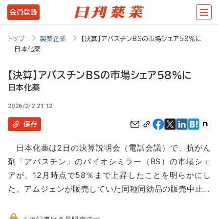
メ
会員登録
イ
ン
トップ
製薬企業
【決算】アバスチンBSの市場シェア58％に
日本化薬
コ
ン
【決算】アバスチンBSの市場シェア58％に
テ
日本化薬
ン
2026/2/2 21:12
ツ
保存
に
日本化薬は2日の決算説明会（電話会議）で、抗がん
移
剤「アバスチン」のバイオシミラー（BS）の市場シェ
動
アが、12月時点で58％まで上昇したことを明らかにし
た。アムジェンが販売していた同種同効品の販売中止…