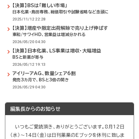
【決算】BSは「難しい市場」
日本化薬・島田専務、総価取引や試験省略など念頭に
2025/11/12 22:28
【決算】増産や限定出荷解除で売り上げ伸ばす
東和/サワイHD、営業益は増減分かれる
2026/05/20 04:30
【決算】日本化薬、LS事業は増収・大幅増益
BSと新薬が寄与
2026/05/12 19:13
アイリーアAG、数量シェア6割
発売3カ月で、BSと3倍の開き
2026/05/29 04:30
編集長からのお知らせ
いつもご愛読頂き、ありがとうございます。8月12日
（水）～14日（金）は日刊薬業のEブックを休刊に致しま