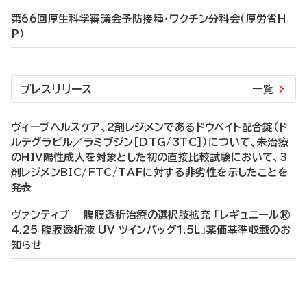
第66回厚生科学審議会予防接種・ワクチン分科会（厚労省H
P）
プレスリリース
一覧
ヴィーブヘルスケア、2剤レジメンであるドウベイト配合錠（ド
ルテグラビル／ラミブジン［DTG/3TC］）について、未治療
のHIV陽性成人を対象とした初の直接比較試験において、3
剤レジメンBIC/FTC/TAFに対する非劣性を示したことを
発表
ヴァンティブ 腹膜透析治療の選択肢拡充 「レギュニール®
4.25 腹膜透析液 UV ツインバッグ1.5L」薬価基準収載のお
知らせ
P