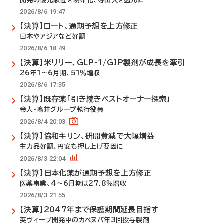
開発の優先順位を明確化、導出入を盛んに
2026/8/6 19:47
【決算】ロート、通期予想を上方修正
日本やアジアなど好調
2026/8/6 18:49
【決算】米リリー、GLP-1/GIP製剤が成長を牽引
26年1～6月期、51％増収
2026/8/6 17:35
【決算】既存薬「引き続きベストオーナー探索」
帝人・嶋井グループ執行役員
2026/8/4 20:03
【決算】協和キリン、研開費減で大幅増益
主力品好調、円安も押し上げ要因に
2026/8/3 22:04
【決算】日本化薬が通期予想を上方修正
医薬事業、4～6月期は27.8％増収
2026/8/3 21:55
【決算】2047年まで保護期間延長目指す
英ヴィーブ開発中のカベヌバ年3回投与製剤