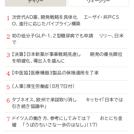
デイリー
ウィークリー
次世代AD薬、開発戦略を具体化 エーザイ・井戸CS
O、進行に応じたパイプライン構築
初の低分子GLP-1、2型糖尿病でも申請 リリー、日米
で
【決算】日本新薬が事業戦略見直し 開発の優先順位
を明確化、導出入を盛んに
【中医協】医療機器3製品の保険適用を了承
〔人事〕厚生労働省（8月7日付）
タブネオス、欧州で承認取り消し キッセイ「日本では
引き続き協議中」
ドイツ人の働き方、参考にしてみては？ おとにち金
曜 「うぱのちいさな一歩のはなし」（17）