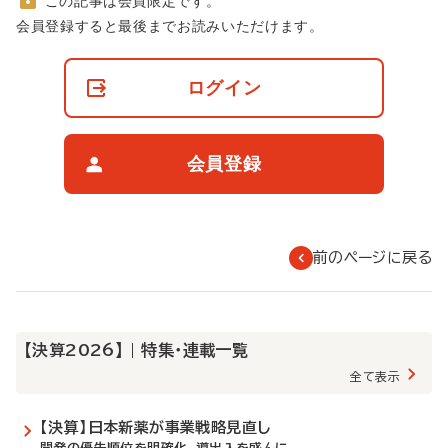
この記事は会員限定です。
非
会員登録すると最後までお読みいただけます。
会
員
の
ログイン
閲
覧
制
限
会員登録
に
つ
い
て
前のページに戻る
【決算2026】 | 特集・連載一覧
全て表示
【決算】日本新薬が事業戦略見直し