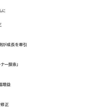
し
んに
正
P製剤が成長を牽引
ーナー探索」
幅増益
方修正