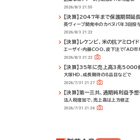
2026/8/3 21:55
【決算】2047年まで保護期間延
英ヴィーブ開発中のカベヌバ年3回投
2026/8/3 21:22
【決算】レケンビ、米の抗アミロイ
エーザイ・内藤COO、皮下注で「AD市
2026/8/3 21:22
【決算】35年に売上高3兆500
大塚HD、成長期待の8品目などで
2026/7/31 21:27
【決算】第一三共、通期純利益予
法人税増加で、売上高は上方修正
2026/7/31 21:26