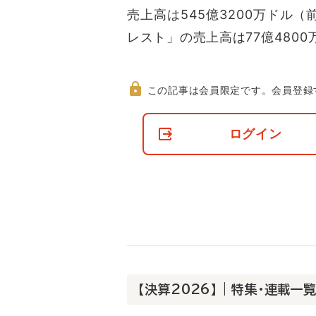
売上高は545億3200万ドル
レスト」の売上高は77億4800
この記事は会員限定です。
会員登録
非
会
ログイン
員
の
閲
覧
制
限
に
つ
い
て
【決算2026】 | 特集・連載一