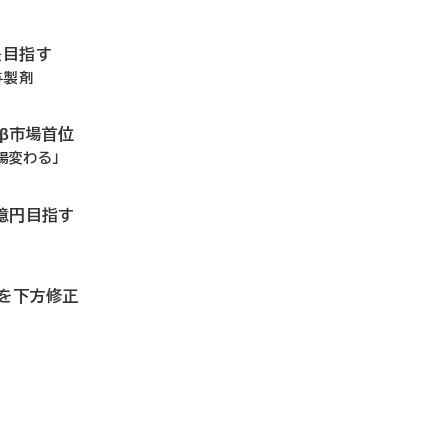
長目指す
与製剤
ドβ市場首位
場変わる」
0億円目指す
想を下方修正