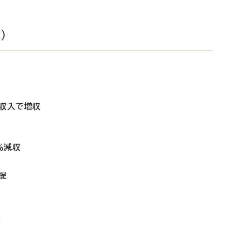
）
携収入で増収
％減収
提
収