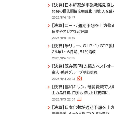
【決算】日本新薬が事業戦略見直
開発の優先順位を明確化、導出入を盛
2026/8/6 19:47
【決算】ロート、通期予想を上方修
日本やアジアなど好調
2026/8/6 18:49
【決算】米リリー、GLP-1/GI
26年1～6月期、51％増収
2026/8/6 17:35
【決算】既存薬「引き続きベストオ
帝人・嶋井グループ執行役員
2026/8/4 20:03
【決算】協和キリン、研開費減で大
主力品好調、円安も押し上げ要因に
2026/8/3 22:04
【決算】日本化薬が通期予想を上
医薬事業、4～6月期は27.8％増収