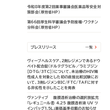
令和8年度第2回薬事審議会医薬品等安全対
策部会（厚労省HP）
第66回厚生科学審議会予防接種・ワクチン
分科会（厚労省HP）
プレスリリース
一覧
ヴィーブヘルスケア、2剤レジメンであるドウ
ベイト配合錠（ドルテグラビル／ラミブジン
［DTG/3TC］）について、未治療のHIV陽
性成人を対象とした初の直接比較試験にお
いて、3剤レジメンBIC/FTC/TAFに対す
る非劣性を示したことを発表
ヴァンティブ 腹膜透析治療の選択肢拡充
「レギュニール® 4.25 腹膜透析液 UV ツ
インバッグ1.5L」薬価基準収載のお知らせ