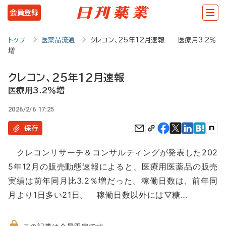
メ
会員登録
イ
ン
トップ
医薬品流通
クレコン、25年12月速報 医療用3.2％
増
コ
ン
クレコン、25年12月速報
テ
医療用3.2％増
ン
2026/2/6 17:25
ツ
保存
に
クレコンリサーチ＆コンサルティングが発表した202
移
5年12月の販売動態速報によると、医療用医薬品の販売
動
実績は前年同月比3.2％増だった。稼働日数は、前年同
月より1日多い21日。 稼働日数以外には▽糖…