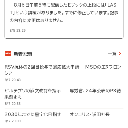
8月6日午前5時に配信したEブックの上段には「LAS
T」という誤植がありました。すでに修正しています。記事
の内容に変更はありません。
8/5 23:29
一覧
新着記事
RSV抗体の2回目投与で適応拡大申請 MSDのエヌフロン
シア
8/7 20:43
ビルテプソの添文改訂を指示 厚労省、24年公表のP3結
果踏まえ
8/7 20:33
2030年までに黒字化目指す オンコリス・浦田社長
8/7 20:33