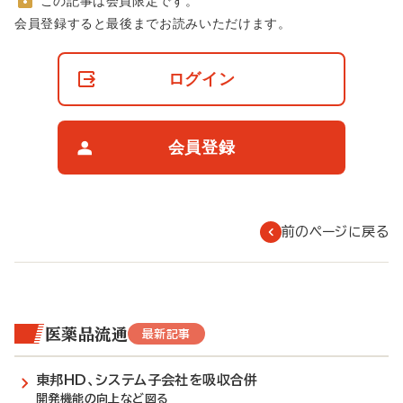
この記事は会員限定です。
非
会員登録すると最後までお読みいただけます。
会
員
の
ログイン
閲
覧
制
限
会員登録
に
つ
い
て
前のページに戻る
医薬品流通
最新記事
東邦HD、システム子会社を吸収合併
開発機能の向上など図る