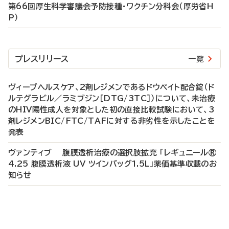
第66回厚生科学審議会予防接種・ワクチン分科会（厚労省H
P）
プレスリリース
一覧
ヴィーブヘルスケア、2剤レジメンであるドウベイト配合錠（ド
ルテグラビル／ラミブジン［DTG/3TC］）について、未治療
のHIV陽性成人を対象とした初の直接比較試験において、3
剤レジメンBIC/FTC/TAFに対する非劣性を示したことを
発表
ヴァンティブ 腹膜透析治療の選択肢拡充 「レギュニール®
4.25 腹膜透析液 UV ツインバッグ1.5L」薬価基準収載のお
知らせ
P
R