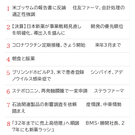
米ゴッサムの報告書に反論 住友ファーマ、会計処理の
適正性強調
【決算】日本新薬が事業戦略見直し 開発の優先順位
を明確化、導出入を盛んに
コロナワクチン定期接種、きょう開始 来年3月まで
朝食と服薬
ブリンシドホビルP3、米で患者登録 シンバイオ、アデ
ノウイルス感染症で
ステボロニン、再発髄膜腫で一変申請 ステラファーマ
石油関連製品の影響調査を依頼 産情課、中東情勢
踏まえ
「32年までに売上高倍増」へ順調 BMS・勝間社長、2
7年にも新薬ラッシュ