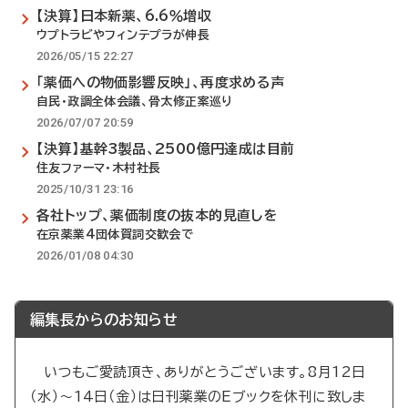
【決算】日本新薬、6.6％増収
ウプトラビやフィンテプラが伸長
2026/05/15 22:27
「薬価への物価影響反映」、再度求める声
自民・政調全体会議、骨太修正案巡り
2026/07/07 20:59
【決算】基幹3製品、2500億円達成は目前
住友ファーマ・木村社長
2025/10/31 23:16
各社トップ、薬価制度の抜本的見直しを
在京薬業4団体賀詞交歓会で
2026/01/08 04:30
編集長からのお知らせ
いつもご愛読頂き、ありがとうございます。8月12日
（水）～14日（金）は日刊薬業のEブックを休刊に致しま