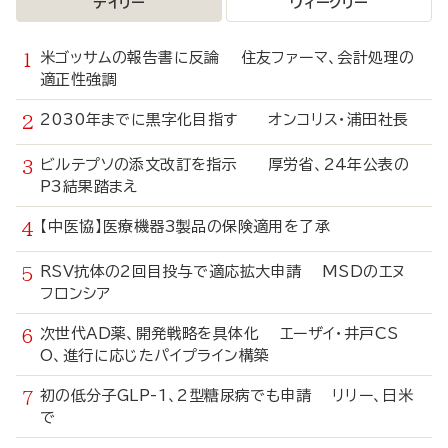
デイリー
ウィークリー
米ゴッサムの報告書に反論 住友ファーマ、会計処理の
適正性強調
2030年までに黒字化目指す オンコリス・浦田社長
ビルテプソの添文改訂を指示 厚労省、24年公表の
P3結果踏まえ
【中医協】医療機器3製品の保険適用を了承
RSV抗体の2回目投与で適応拡大申請 MSDのエヌ
フロンシア
次世代AD薬、開発戦略を具体化 エーザイ・井戸CS
O、進行に応じたパイプライン構築
初の低分子GLP-1、2型糖尿病でも申請 リリー、日米
で