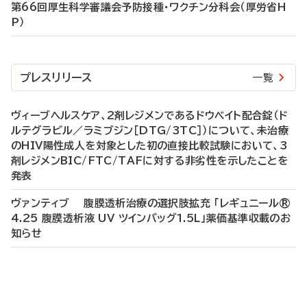
第66回厚生科学審議会予防接種・ワクチン分科会（厚労省H
P）
プレスリリース
一覧
ヴィーブヘルスケア、2剤レジメンであるドウベイト配合錠（ド
ルテグラビル／ラミブジン［DTG/3TC］）について、未治療
のHIV陽性成人を対象とした初の直接比較試験において、3
剤レジメンBIC/FTC/TAFに対する非劣性を示したことを
発表
ヴァンティブ 腹膜透析治療の選択肢拡充 「レギュニール®
4.25 腹膜透析液 UV ツインバッグ1.5L」薬価基準収載のお
知らせ
P
R