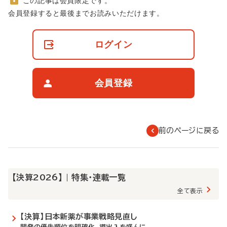
この記事は会員限定です。
非
会員登録すると最後までお読みいただけます。
会
員
の
ログイン
閲
覧
制
限
会員登録
に
つ
い
て
前のページに戻る
【決算2026】 | 特集・連載一覧
全て表示
【決算】日本新薬が事業戦略見直し