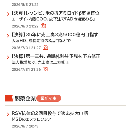
2026/8/3 21:22
【決算】レケンビ、米の抗アミロイドβ市場首位
エーザイ・内藤COO、皮下注で「AD市場変わる」
2026/8/3 21:22
【決算】35年に売上高3兆5000億円目指す
大塚HD、成長期待の8品目などで
2026/7/31 21:27
【決算】第一三共、通期純利益予想を下方修正
法人税増加で、売上高は上方修正
2026/7/31 21:26
製薬企業
最新記事
RSV抗体の2回目投与で適応拡大申請
MSDのエヌフロンシア
2026/8/7 20:43