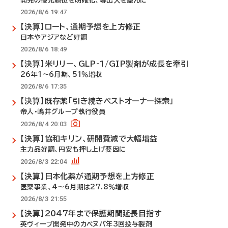
開発の優先順位を明確化、導出入を盛んに
2026/8/6 19:47
【決算】ロート、通期予想を上方修正
日本やアジアなど好調
2026/8/6 18:49
【決算】米リリー、GLP-1/GIP製剤が成長を牽引
26年1～6月期、51％増収
2026/8/6 17:35
【決算】既存薬「引き続きベストオーナー探索」
帝人・嶋井グループ執行役員
2026/8/4 20:03
【決算】協和キリン、研開費減で大幅増益
主力品好調、円安も押し上げ要因に
2026/8/3 22:04
【決算】日本化薬が通期予想を上方修正
医薬事業、4～6月期は27.8％増収
2026/8/3 21:55
【決算】2047年まで保護期間延長目指す
英ヴィーブ開発中のカベヌバ年3回投与製剤