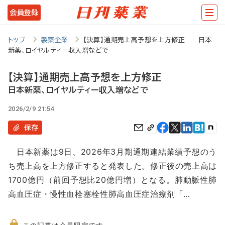
メ
会員登録
イ
ン
トップ
製薬企業
【決算】通期売上高予想を上方修正 日本
新薬、ロイヤルティー収入増などで
コ
ン
【決算】通期売上高予想を上方修正
テ
日本新薬、ロイヤルティー収入増などで
ン
2026/2/9 21:54
ツ
保存
に
日本新薬は9日、2026年3月期通期連結業績予想のう
移
ち売上高を上方修正すると発表した。修正後の売上高は
動
1700億円（前回予想比20億円増）となる。肺動脈性肺
高血圧症・慢性血栓塞栓性肺高血圧症治療剤「…