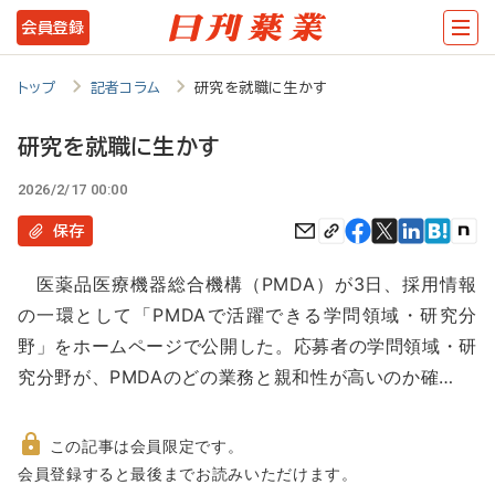
メ
会員登録
イ
ン
トップ
記者コラム
研究を就職に生かす
コ
研究を就職に生かす
ン
2026/2/17 00:00
テ
ン
保存
ツ
医薬品医療機器総合機構（PMDA）が3日、採用情報
に
の一環として「PMDAで活躍できる学問領域・研究分
移
野」をホームページで公開した。応募者の学問領域・研
動
究分野が、PMDAのどの業務と親和性が高いのか確…
この記事は会員限定です。
非
会員登録すると最後までお読みいただけます。
会