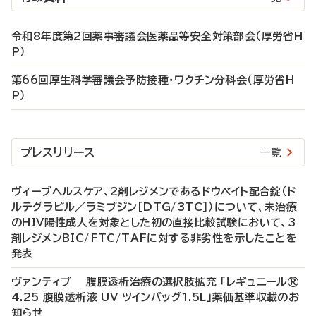
令和8年度第2回薬事審議会医薬品等安全対策部会（厚労省H
P）
第66回厚生科学審議会予防接種・ワクチン分科会（厚労省H
P）
プレスリリース
一覧
ヴィーブヘルスケア、2剤レジメンであるドウベイト配合錠（ド
ルテグラビル／ラミブジン［DTG/3TC］）について、未治療
のHIV陽性成人を対象とした初の直接比較試験において、3
剤レジメンBIC/FTC/TAFに対する非劣性を示したことを
発表
ヴァンティブ 腹膜透析治療の選択肢拡充 「レギュニール®
4.25 腹膜透析液 UV ツインバッグ1.5L」薬価基準収載のお
知らせ