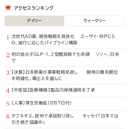
アクセスランキング
デイリー
ウィークリー
次世代AD薬、開発戦略を具体化 エーザイ・井戸CS
O、進行に応じたパイプライン構築
初の低分子GLP-1、2型糖尿病でも申請 リリー、日米
で
【決算】日本新薬が事業戦略見直し 開発の優先順位
を明確化、導出入を盛んに
【中医協】医療機器3製品の保険適用を了承
〔人事〕厚生労働省（8月7日付）
タブネオス、欧州で承認取り消し キッセイ「日本では
引き続き協議中」