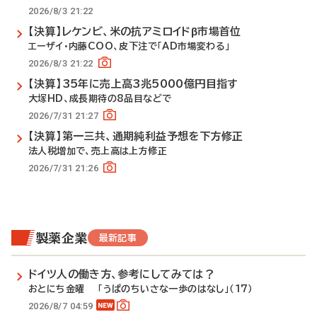
2026/8/3 21:22
【決算】レケンビ、米の抗アミロイドβ市場首位
エーザイ・内藤COO、皮下注で「AD市場変わる」
2026/8/3 21:22
【決算】35年に売上高3兆5000億円目指す
大塚HD、成長期待の8品目などで
2026/7/31 21:27
【決算】第一三共、通期純利益予想を下方修正
法人税増加で、売上高は上方修正
2026/7/31 21:26
製薬企業
最新記事
ドイツ人の働き方、参考にしてみては？
おとにち金曜 「うぱのちいさな一歩のはなし」（17）
2026/8/7 04:59