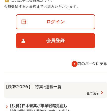
この記事は会員限定です。
非
会員登録すると最後までお読みいただけます。
会
員
の
ログイン
閲
覧
制
限
会員登録
に
つ
い
て
前のページに戻る
【決算2026】 | 特集・連載一覧
全て表示
【決算】日本新薬が事業戦略見直し