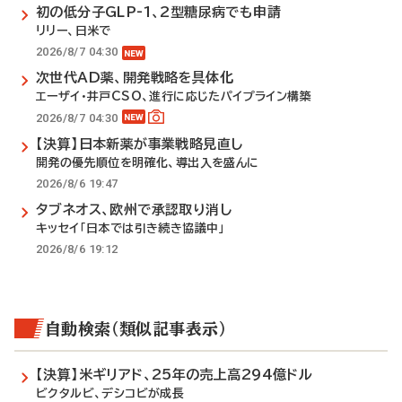
初の低分子GLP-1、2型糖尿病でも申請
リリー、日米で
2026/8/7 04:30
次世代AD薬、開発戦略を具体化
エーザイ・井戸CSO、進行に応じたパイプライン構築
2026/8/7 04:30
【決算】日本新薬が事業戦略見直し
開発の優先順位を明確化、導出入を盛んに
2026/8/6 19:47
タブネオス、欧州で承認取り消し
キッセイ「日本では引き続き協議中」
2026/8/6 19:12
自動検索（類似記事表示）
【決算】米ギリアド、25年の売上高294億ドル
ビクタルビ、デシコビが成長