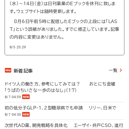
（水）～14日（金）は日刊薬業のEブックを休刊に致しま
す。ウェブサイトは随時更新します。
8月6日午前5時に配信したEブックの上段には「LAS
T」という誤植がありました。すでに修正しています。記事
の内容に変更はありません。
8/5 23:29
一覧
新着記事
ドイツ人の働き方、参考にしてみては？ おとにち金曜
「うぱのちいさな一歩のはなし」（17）
8/7 04:59
初の低分子GLP-1、2型糖尿病でも申請 リリー、日米で
8/7 04:30
次世代AD薬、開発戦略を具体化 エーザイ・井戸CSO、進行