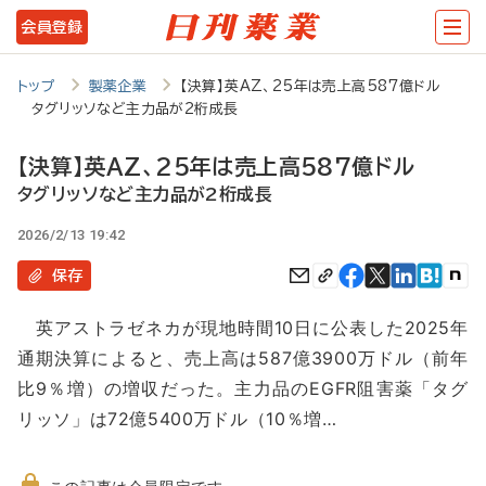
メ
会員登録
イ
ン
トップ
製薬企業
【決算】英AZ、25年は売上高587億ドル
タグリッソなど主力品が2桁成長
コ
ン
【決算】英AZ、25年は売上高587億ドル
テ
タグリッソなど主力品が2桁成長
ン
2026/2/13 19:42
ツ
保存
に
英アストラゼネカが現地時間10日に公表した2025年
移
通期決算によると、売上高は587億3900万ドル（前年
動
比9％増）の増収だった。主力品のEGFR阻害薬「タグ
リッソ」は72億5400万ドル（10％増…