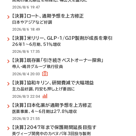
開発の優先順位を明確化、導出入を盛んに
2026/8/6 19:47
【決算】ロート、通期予想を上方修正
日本やアジアなど好調
2026/8/6 18:49
【決算】米リリー、GLP-1/GIP製剤が成長を牽引
26年1～6月期、51％増収
2026/8/6 17:35
【決算】既存薬「引き続きベストオーナー探索」
帝人・嶋井グループ執行役員
2026/8/4 20:03
【決算】協和キリン、研開費減で大幅増益
主力品好調、円安も押し上げ要因に
2026/8/3 22:04
【決算】日本化薬が通期予想を上方修正
医薬事業、4～6月期は27.8％増収
2026/8/3 21:55
【決算】2047年まで保護期間延長目指す
英ヴィーブ開発中のカベヌバ年3回投与製剤