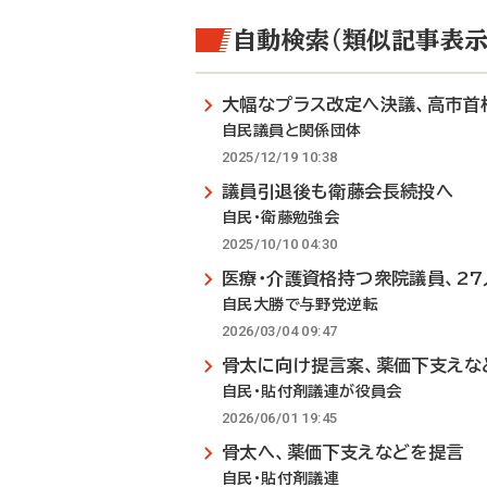
自動検索（類似記事表示
大幅なプラス改定へ決議、高市首
自民議員と関係団体
2025/12/19 10:38
議員引退後も衛藤会長続投へ
自民・衛藤勉強会
2025/10/10 04:30
医療・介護資格持つ衆院議員、27
自民大勝で与野党逆転
2026/03/04 09:47
骨太に向け提言案、薬価下支えな
自民・貼付剤議連が役員会
2026/06/01 19:45
骨太へ、薬価下支えなどを提言
自民・貼付剤議連