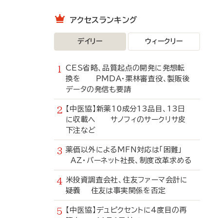
アクセスランキング
デイリー
ウィークリー
CES省略、品質起点の開発に発想転
換を PMDA・栗林審査役、製販後
データの発信も要請
【中医協】新薬10成分13品目、13日
に収載へ サノフィのサークリサ皮
下注など
薬価以外によるMFN対応は「困難」
AZ・バーネット社長、制度改革求める
米投資調査会社、住友ファーマ会計に
疑義 住友は事実関係を否定
【中医協】デュピクセントに4度目の再