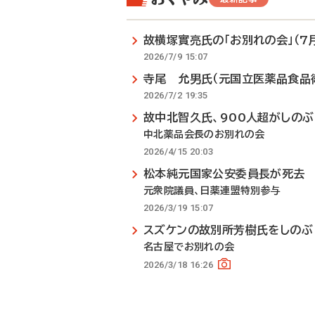
故横塚實亮氏の「お別れの会」（7月
2026/7/9 15:07
寺尾 允男氏（元国立医薬品食品
2026/7/2 19:35
故中北智久氏、900人超がしのぶ
中北薬品会長のお別れの会
2026/4/15 20:03
松本純元国家公安委員長が死去
元衆院議員、日薬連盟特別参与
2026/3/19 15:07
スズケンの故別所芳樹氏をしのぶ
名古屋でお別れの会
2026/3/18 16:26