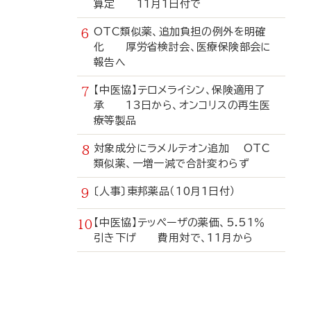
算定 11月1日付で
OTC類似薬、追加負担の例外を明確
化 厚労省検討会、医療保険部会に
報告へ
【中医協】テロメライシン、保険適用了
承 13日から、オンコリスの再生医
療等製品
対象成分にラメルテオン追加 OTC
類似薬、一増一減で合計変わらず
〔人事〕東邦薬品（10月1日付）
【中医協】テッペーザの薬価、5.51％
引き下げ 費用対で、11月から
寄
稿