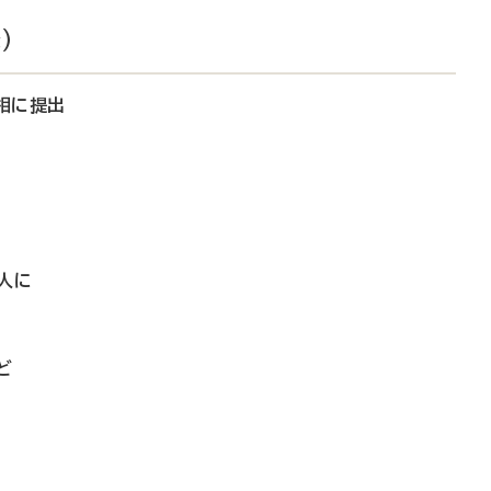
）
相に提出
人に
ど