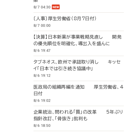
築
8/7 04:30
〔人事〕厚生労働省（8月7日付）
8/7 00:00
【決算】日本新薬が事業戦略見直し 開発
の優先順位を明確化、導出入を盛んに
8/6 19:47
タブネオス、欧州で承認取り消し キッセ
イ「日本では引き続き協議中」
8/6 19:12
医政局の組織再編を通知 厚生労働省、4
日付
8/6 19:02
企業統治、問われる「質」の改革 5年ぶり
指針改訂、「骨抜き」批判も
8/6 18:50