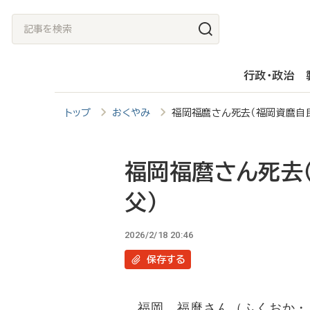
メ
記
イ
事
ン
を
行政・政治
コ
検
ン
索
トップ
おくやみ
福岡福麿さん死去（福岡資麿自
テ
ン
ツ
福岡福麿さん死去
に
父）
移
動
2026/2/18 20:46
保存
する
福岡 福麿さん（ふくおか・ふ