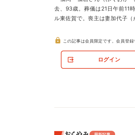
去、93歳。葬儀は21日午前11
ル東佐賀で。喪主は妻加代子（
この記事は会員限定です。
会員登録
非
会
ログイン
員
の
閲
覧
制
限
に
つ
い
て
おくやみ
最新記事