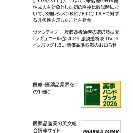
［DTG/3TC］）について、未治療のHIV陽
性成人を対象とした初の直接比較試験にお
いて、3剤レジメンBIC/FTC/TAFに対す
る非劣性を示したことを発表
ヴァンティブ 腹膜透析治療の選択肢拡充
「レギュニール® 4.25 腹膜透析液 UV ツ
インバッグ1.5L」薬価基準収載のお知らせ
P
R
医療・医薬品業界をこ
の1冊に
医薬品産業の英文総
合情報サイト