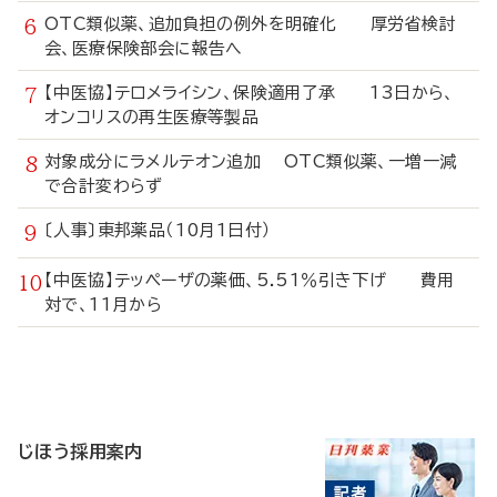
OTC類似薬、追加負担の例外を明確化 厚労省検討
会、医療保険部会に報告へ
【中医協】テロメライシン、保険適用了承 13日から、
オンコリスの再生医療等製品
対象成分にラメルテオン追加 OTC類似薬、一増一減
で合計変わらず
〔人事〕東邦薬品（10月1日付）
【中医協】テッペーザの薬価、5.51％引き下げ 費用
対で、11月から
寄
稿
じほう採用案内