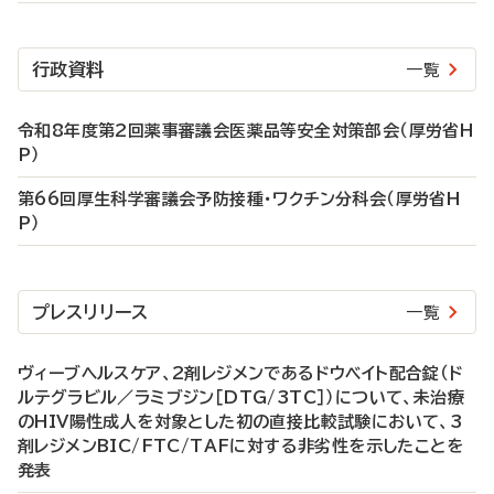
行政資料
一覧
令和8年度第2回薬事審議会医薬品等安全対策部会（厚労省H
P）
第66回厚生科学審議会予防接種・ワクチン分科会（厚労省H
P）
プレスリリース
一覧
ヴィーブヘルスケア、2剤レジメンであるドウベイト配合錠（ド
ルテグラビル／ラミブジン［DTG/3TC］）について、未治療
のHIV陽性成人を対象とした初の直接比較試験において、3
剤レジメンBIC/FTC/TAFに対する非劣性を示したことを
発表