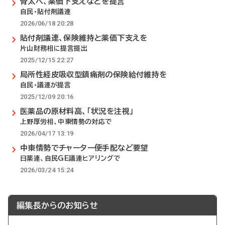
骨太へ、薬価下支えなどを提言
自民・貼付剤議連
2026/06/18 20:28
貼付剤議連、保険維持と薬価下支えを
片山財務相に提言提出
2025/12/15 22:27
局所性経皮吸収型鎮痛剤の保険給付維持を
自民・議連が提言
2025/12/09 20:16
医薬品の原材料高、「状況を注視」
上野厚労相、中東情勢の対応で
2026/04/17 13:19
中東情勢でチャーター便手配など要望
日薬連、自民GE議連ヒアリングで
2026/03/24 15:24
編集長からのお知らせ