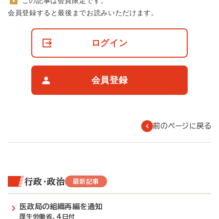
この記事は会員限定です。
非
会員登録すると最後までお読みいただけます。
会
員
の
ログイン
閲
覧
制
限
会員登録
に
つ
い
て
前のページに戻る
行政・政治
最新記事
医政局の組織再編を通知
厚生労働省、4日付