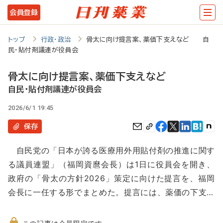
メ
会員登録
イ
ン
トップ
行政・政治
骨太に向け提言案、薬価下支えなど 自
民・貼付剤議連が役員会
コ
ン
骨太に向け提言案、薬価下支えなど
テ
自民・貼付剤議連が役員会
ン
2026/6/1 19:45
ツ
保存
に
自民党の「日本が誇る医療用外用貼付剤の推進に関す
移
る議員連盟」（福岡資麿会長）は1日に役員会を開き、
動
政府の「骨太の方針2026」策定に向けた提言を、福岡
会長に一任する形でまとめた。提言には、薬価の下支…