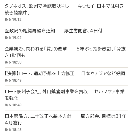
タブネオス、欧州で承認取り消し キッセイ「日本では引き
続き協議中」
8/6 19:12
医政局の組織再編を通知 厚生労働省、4日付
8/6 19:02
企業統治、問われる「質」の改革 5年ぶり指針改訂、「骨抜
き」批判も
8/6 18:50
【決算】ロート、通期予想を上方修正 日本やアジアなど好調
8/6 18:49
ロート豪州子会社、外用鎮痛剤事業を買収 セルフケア事業
を強化
8/6 18:49
日本薬局方、二十改正へ基本方針 局方部会、目標は31年
4月施行
8/6 18:48