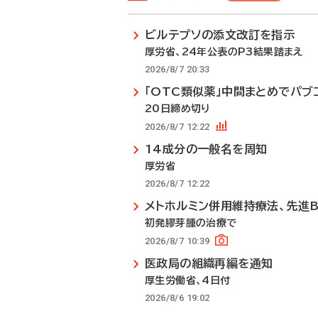
ビルテプソの添文改訂を指示
厚労省、24年公表のP3結果踏まえ
2026/8/7 20:33
「OTC類似薬」中間まとめでパブ
20日締め切り
2026/8/7 12:22
14成分の一般名を周知
厚労省
2026/8/7 12:22
メトホルミン併用維持療法、先進
初発膠芽腫の治療で
2026/8/7 10:39
医政局の組織再編を通知
厚生労働省、4日付
2026/8/6 19:02