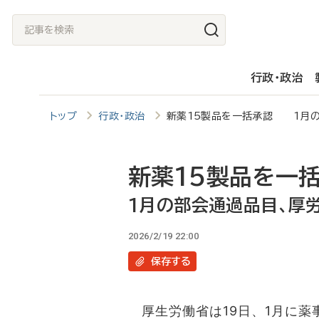
メ
記
イ
事
ン
を
行政・政治
コ
検
ン
索
トップ
行政・政治
新薬15製品を一括承認 1月の
テ
ン
ツ
新薬15製品を一
に
1月の部会通過品目、厚
移
2026/2/19 22:00
動
保存
する
厚生労働省は19日、1月に薬