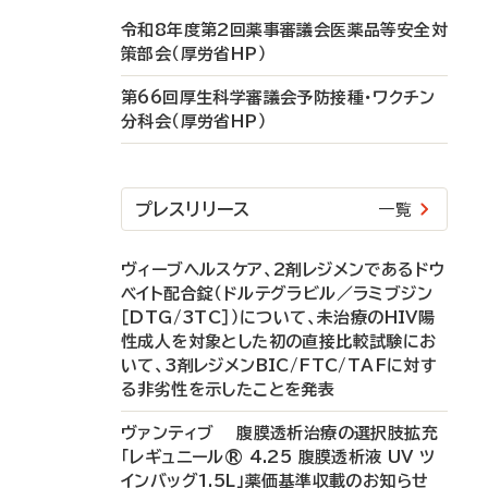
令和8年度第2回薬事審議会医薬品等安全対
策部会（厚労省HP）
第66回厚生科学審議会予防接種・ワクチン
分科会（厚労省HP）
プレスリリース
一覧
ヴィーブヘルスケア、2剤レジメンであるドウ
ベイト配合錠（ドルテグラビル／ラミブジン
［DTG/3TC］）について、未治療のHIV陽
性成人を対象とした初の直接比較試験にお
いて、3剤レジメンBIC/FTC/TAFに対す
る非劣性を示したことを発表
ヴァンティブ 腹膜透析治療の選択肢拡充
「レギュニール® 4.25 腹膜透析液 UV ツ
インバッグ1.5L」薬価基準収載のお知らせ