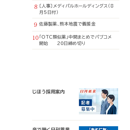
〔人事〕メディパルホールディングス（8
月5日付）
佐藤製薬、熊本地震で義援金
「OTC類似薬」中間まとめでパブコメ
開始 20日締め切り
寄
稿
じほう採用案内
音で聴く日刊薬業