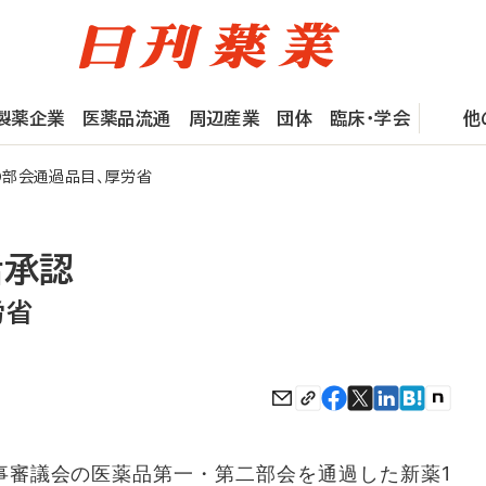
製薬企業
医薬品流通
周辺産業
団体
臨床・学会
他
部会通過品目、厚労省
括承認
労省
事審議会の医薬品第一・第二部会を通過した新薬1