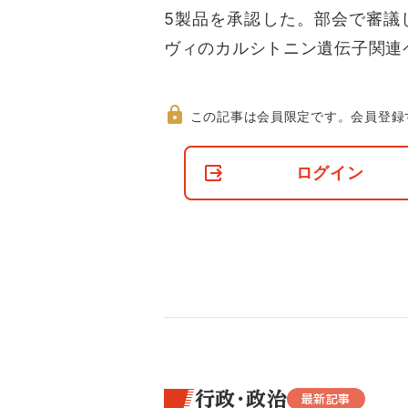
5製品を承認した。部会で審議
ヴィのカルシトニン遺伝子関連ペ
この記事は会員限定です。
会員登録
非
会
ログイン
員
の
閲
覧
制
限
に
つ
い
て
行政・政治
最新記事