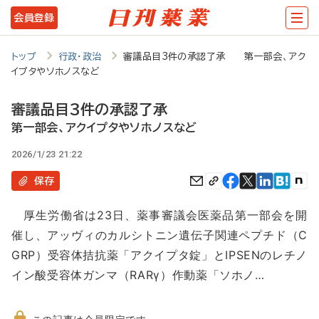
メ
会員登録
イ
ン
トップ
行政・政治
審議品目3件の承認了承 第一部会、アク
イプタやソホノスなど
コ
ン
審議品目3件の承認了承
テ
第一部会、アクイプタやソホノスなど
ン
2026/1/23 21:22
ツ
保存
に
厚生労働省は23日、薬事審議会医薬品第一部会を開
移
催し、アッヴィのカルシトニン遺伝子関連ペプチド（C
動
GRP）受容体拮抗薬「アクイプタ錠」とIPSENのレチノ
イン酸受容体ガンマ（RARγ）作動薬「ソホノ…