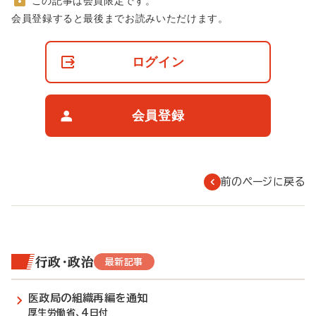
この記事は会員限定です。
非
会員登録すると最後までお読みいただけます。
会
員
の
ログイン
閲
覧
制
限
会員登録
に
つ
い
て
前のページに戻る
行政・政治
最新記事
医政局の組織再編を通知
厚生労働省、4日付