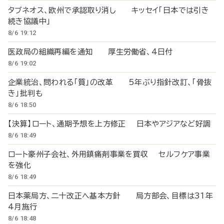
タブネオス、欧州で承認取り消し キッセイ「日本では引き
続き協議中」
8/6 19:12
医政局の組織再編を通知 厚生労働省、4日付
8/6 19:02
企業統治、問われる「質」の改革 5年ぶり指針改訂、「骨抜
き」批判も
8/6 18:50
【決算】ロート、通期予想を上方修正 日本やアジアなど好調
8/6 18:49
ロート豪州子会社、外用鎮痛剤事業を買収 セルフケア事業
を強化
8/6 18:49
日本薬局方、二十改正へ基本方針 局方部会、目標は31年
4月施行
8/6 18:48