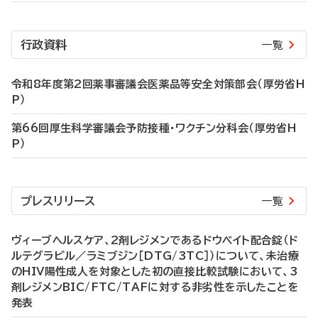
行政資料
一覧
令和8年度第2回薬事審議会医薬品等安全対策部会（厚労省H
P）
第66回厚生科学審議会予防接種・ワクチン分科会（厚労省H
P）
プレスリリース
一覧
ヴィーブヘルスケア、2剤レジメンであるドウベイト配合錠（ド
ルテグラビル／ラミブジン［DTG/3TC］）について、未治療
のHIV陽性成人を対象とした初の直接比較試験において、3
剤レジメンBIC/FTC/TAFに対する非劣性を示したことを
発表