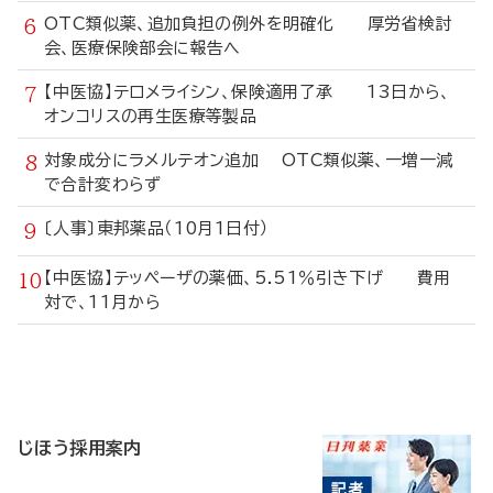
OTC類似薬、追加負担の例外を明確化 厚労省検討
会、医療保険部会に報告へ
【中医協】テロメライシン、保険適用了承 13日から、
オンコリスの再生医療等製品
対象成分にラメルテオン追加 OTC類似薬、一増一減
で合計変わらず
〔人事〕東邦薬品（10月1日付）
【中医協】テッペーザの薬価、5.51％引き下げ 費用
対で、11月から
寄
稿
じほう採用案内