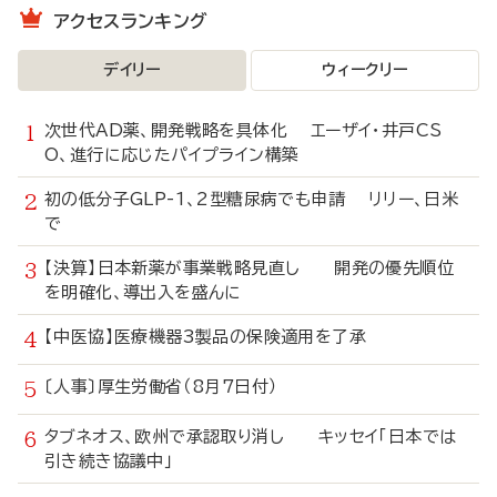
アクセスランキング
デイリー
ウィークリー
次世代AD薬、開発戦略を具体化 エーザイ・井戸CS
O、進行に応じたパイプライン構築
初の低分子GLP-1、2型糖尿病でも申請 リリー、日米
で
【決算】日本新薬が事業戦略見直し 開発の優先順位
を明確化、導出入を盛んに
【中医協】医療機器3製品の保険適用を了承
〔人事〕厚生労働省（8月7日付）
タブネオス、欧州で承認取り消し キッセイ「日本では
引き続き協議中」