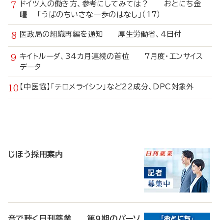
ドイツ人の働き方、参考にしてみては？ おとにち金
曜 「うぱのちいさな一歩のはなし」（17）
医政局の組織再編を通知 厚生労働省、4日付
キイトルーダ、34カ月連続の首位 7月度・エンサイス
データ
【中医協】「テロメライシン」など22成分、DPC対象外
寄
稿
じほう採用案内
音で聴く日刊薬業 第9期のパーソ