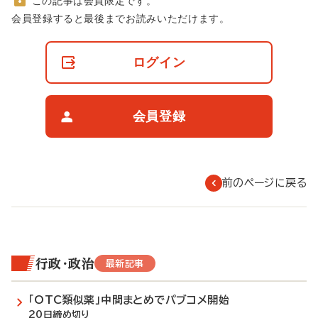
この記事は会員限定です。
非
会員登録すると最後までお読みいただけます。
会
員
の
ログイン
閲
覧
制
限
会員登録
に
つ
い
て
前のページに戻る
行政・政治
最新記事
「OTC類似薬」中間まとめでパブコメ開始
20日締め切り