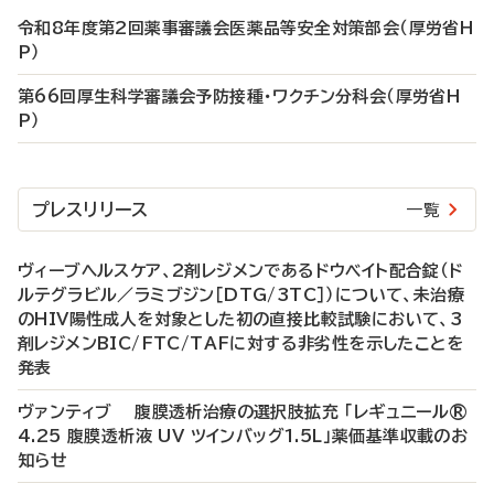
令和8年度第2回薬事審議会医薬品等安全対策部会（厚労省H
P）
第66回厚生科学審議会予防接種・ワクチン分科会（厚労省H
P）
プレスリリース
一覧
ヴィーブヘルスケア、2剤レジメンであるドウベイト配合錠（ド
ルテグラビル／ラミブジン［DTG/3TC］）について、未治療
のHIV陽性成人を対象とした初の直接比較試験において、3
剤レジメンBIC/FTC/TAFに対する非劣性を示したことを
発表
ヴァンティブ 腹膜透析治療の選択肢拡充 「レギュニール®
4.25 腹膜透析液 UV ツインバッグ1.5L」薬価基準収載のお
知らせ