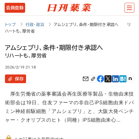
メ
会員登録
イ
ン
トップ
行政・政治
アムシェプリ、条件・期限付き承認へ リ
ハートも、厚労省
コ
ン
アムシェプリ、条件・期限付き承認へ
テ
リハートも、厚労省
ン
2026/2/19 21:18
ツ
保存
に
厚生労働省の薬事審議会再生医療等製品・生物由来技
移
術部会は19日、住友ファーマの非自己iPS細胞由来ドパ
動
ミン神経前駆細胞「アムシェプリ」と、大阪大発ベンチ
ャー・クオリプスのヒト（同種）iPS細胞由来心…