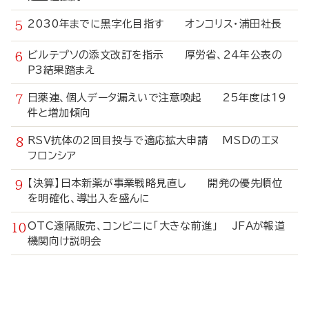
2030年までに黒字化目指す オンコリス・浦田社長
ビルテプソの添文改訂を指示 厚労省、24年公表の
P3結果踏まえ
日薬連、個人データ漏えいで注意喚起 25年度は19
件と増加傾向
RSV抗体の2回目投与で適応拡大申請 MSDのエヌ
フロンシア
【決算】日本新薬が事業戦略見直し 開発の優先順位
を明確化、導出入を盛んに
OTC遠隔販売、コンビニに「大きな前進」 JFAが報道
機関向け説明会
寄