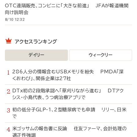
OTC遠隔販売、コンビニに「大きな前進」 JFAが報道機関
向け説明会
8/10 12:32
アクセスランキング
デイリー
ウィークリー
286人分の情報含むUSBメモリを紛失 PMDA「深
くおわび」、関係企業は27社
DTx初の2段階承認へ「草刈りながら進む」 DTアク
シス・小島代表、うつ病治療アプリで
初の低分子GLP-1、2型糖尿病でも申請 リリー、日米
で
米ゴッサムの報告書に反論 住友ファーマ、会計処理の
適正性強調