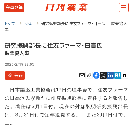
メ
会員登録
イ
ン
トップ
団体
研究振興部長に住友ファーマ・日高氏 製薬協人
事
コ
ン
研究振興部長に住友ファーマ・日高氏
テ
製薬協人事
ン
2026/2/19 22:05
ツ
保存
に
日本製薬工業協会は19日の理事会で、住友ファーマ
移
の日高淳氏が新たに研究振興部長に着任すると報告し
動
た。着任は3月1日付。現在の舛森弘明研究振興部長
は、3月31日付で定年退職する。 また3月1日付で、
エ…