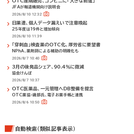
OTC遠隔販売、コンビニに「大きな前進」
JFAが報道機関向け説明会
2026/8/10 12:32
日薬連、個人データ漏えいで注意喚起
25年度は19件と増加傾向
2026/8/10 11:39
「穿刺血」検査薬のOTC化、厚労省に要望書
NPhA、薬剤師による補助の明確化も
2026/8/7 10:40
3月の後発品シェア、90.4％に微減
協会けんぽ
2026/8/7 10:37
OTC医薬品、一元管理へDB整備を提言
OTC薬協・磯部氏、電子お薬手帳と連携
2026/8/6 10:50
自動検索（類似記事表示）