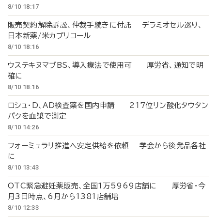
8/10 18:17
販売契約解除訴訟、仲裁手続きに付託 デラミオセル巡り、
日本新薬/米カプリコール
8/10 18:16
ウステキヌマブBS、導入療法で使用可 厚労省、通知で明
確に
8/10 18:16
ロシュ・D、AD検査薬を国内申請 217位リン酸化タウタン
パクを血漿で測定
8/10 14:26
フォーミュラリ推進へ安定供給を依頼 学会から後発品各社
に
8/10 13:43
OTC緊急避妊薬販売、全国1万5969店舗に 厚労省・今
月3日時点、6月から1381店舗増
8/10 12:33