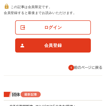
この記事は会員限定です。
非
会員登録すると最後までお読みいただけます。
会
員
の
ログイン
閲
覧
制
限
会員登録
に
つ
い
て
前のページに戻る
団体
最新記事