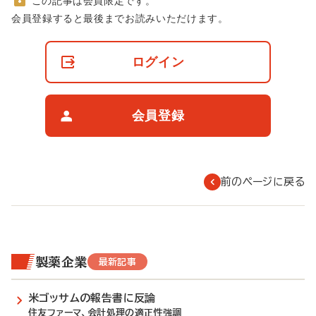
この記事は会員限定です。
非
会員登録すると最後までお読みいただけます。
会
員
の
ログイン
閲
覧
制
限
会員登録
に
つ
い
て
前のページに戻る
製薬企業
最新記事
米ゴッサムの報告書に反論
住友ファーマ、会計処理の適正性強調