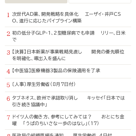
次世代AD薬、開発戦略を具体化 エーザイ・井戸CS
O、進行に応じたパイプライン構築
初の低分子GLP-1、2型糖尿病でも申請 リリー、日米
で
【決算】日本新薬が事業戦略見直し 開発の優先順位
を明確化、導出入を盛んに
【中医協】医療機器3製品の保険適用を了承
〔人事〕厚生労働省（8月7日付）
タブネオス、欧州で承認取り消し キッセイ「日本では
引き続き協議中」
ドイツ人の働き方、参考にしてみては？ おとにち金
曜 「うぱのちいさな一歩のはなし」（17）
医政局の組織再編を通知 厚生労働省、4日付