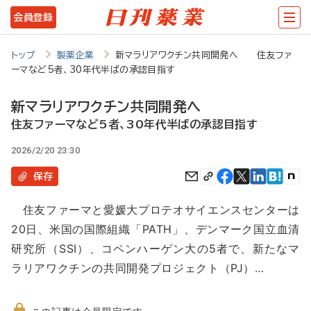
メ
会員登録
イ
ン
トップ
製薬企業
新マラリアワクチン共同開発へ 住友ファ
ーマなど5者、30年代半ばの承認目指す
コ
ン
新マラリアワクチン共同開発へ
テ
住友ファーマなど5者、30年代半ばの承認目指す
ン
2026/2/20 23:30
ツ
保存
に
住友ファーマと愛媛大プロテオサイエンスセンターは
移
20日、米国の国際組織「PATH」、デンマーク国立血清
動
研究所（SSI）、コペンハーゲン大の5者で、新たなマ
ラリアワクチンの共同開発プロジェクト（PJ）…