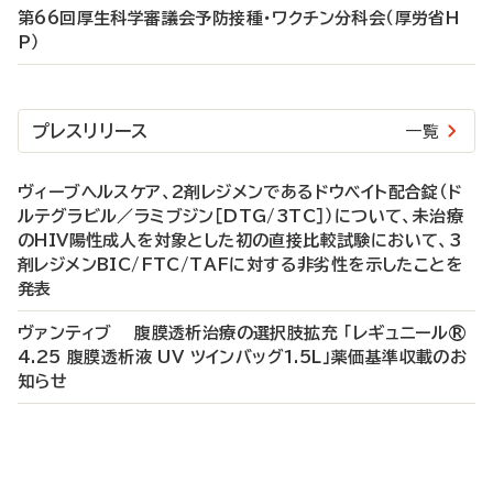
第66回厚生科学審議会予防接種・ワクチン分科会（厚労省H
P）
プレスリリース
一覧
ヴィーブヘルスケア、2剤レジメンであるドウベイト配合錠（ド
ルテグラビル／ラミブジン［DTG/3TC］）について、未治療
のHIV陽性成人を対象とした初の直接比較試験において、3
剤レジメンBIC/FTC/TAFに対する非劣性を示したことを
発表
ヴァンティブ 腹膜透析治療の選択肢拡充 「レギュニール®
4.25 腹膜透析液 UV ツインバッグ1.5L」薬価基準収載のお
知らせ
P