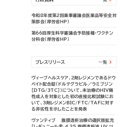
令和8年度第2回薬事審議会医薬品等安全対
策部会（厚労省HP）
第66回厚生科学審議会予防接種・ワクチン
分科会（厚労省HP）
プレスリリース
一覧
ヴィーブヘルスケア、2剤レジメンであるドウ
ベイト配合錠（ドルテグラビル／ラミブジン
［DTG/3TC］）について、未治療のHIV陽
性成人を対象とした初の直接比較試験にお
いて、3剤レジメンBIC/FTC/TAFに対す
る非劣性を示したことを発表
ヴァンティブ 腹膜透析治療の選択肢拡充
「レギュニール® 4.25 腹膜透析液 UV ツ