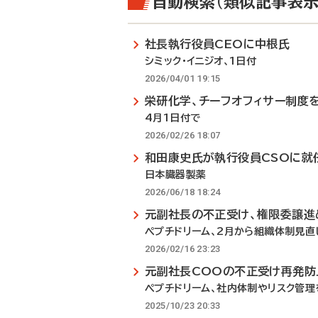
自動検索（類似記事表示
社長執行役員CEOに中根氏
シミック・イニジオ、1日付
2026/04/01 19:15
栄研化学、チーフオフィサー制度
4月1日付で
2026/02/26 18:07
和田康史氏が執行役員CSOに就
日本臓器製薬
2026/06/18 18:24
元副社長の不正受け、権限委譲進
ペプチドリーム、2月から組織体制見直
2026/02/16 23:23
元副社長COOの不正受け再発防
ペプチドリーム、社内体制やリスク管理
2025/10/23 20:33