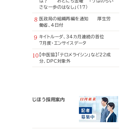
は？ おとにち金曜 「うぱのちい
さな一歩のはなし」（17）
医政局の組織再編を通知 厚生労
働省、4日付
キイトルーダ、34カ月連続の首位
7月度・エンサイスデータ
【中医協】「テロメライシン」など22成
分、DPC対象外
寄
稿
じほう採用案内