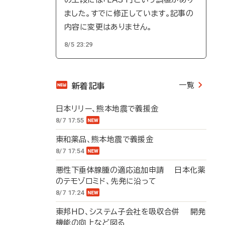
ました。すでに修正しています。記事の
内容に変更はありません。
8/5 23:29
一覧
新着記事
日本リリー、熊本地震で義援金
8/7 17:55
東和薬品、熊本地震で義援金
8/7 17:54
悪性下垂体腺腫の適応追加申請 日本化薬
のテモゾロミド、先発に沿って
8/7 17:24
東邦HD、システム子会社を吸収合併 開発
機能の向上など図る