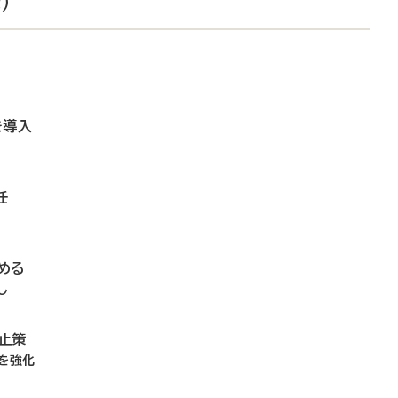
）
を導入
任
める
し
止策
を強化