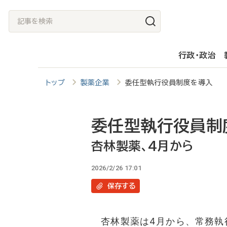
メ
記
イ
事
ン
を
行政・政治
コ
検
ン
索
トップ
製薬企業
委任型執行役員制度を導入 
テ
ン
ツ
委任型執行役員制
に
杏林製薬、4月から
移
2026/2/26 17:01
動
保存
する
杏林製薬は4月から、常務執