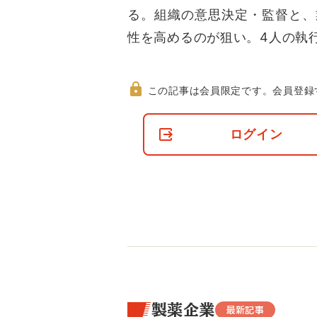
る。組織の意思決定・監督と、
性を高めるのが狙い。4人の執
この記事は会員限定です。
会員登録
非
会
ログイン
員
の
閲
覧
制
限
に
つ
い
て
製薬企業
最新記事