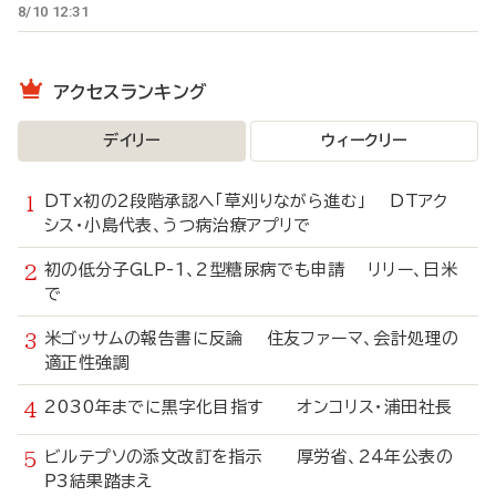
8/10 12:31
アクセスランキング
デイリー
ウィークリー
DTx初の2段階承認へ「草刈りながら進む」 DTアク
シス・小島代表、うつ病治療アプリで
初の低分子GLP-1、2型糖尿病でも申請 リリー、日米
で
米ゴッサムの報告書に反論 住友ファーマ、会計処理の
適正性強調
2030年までに黒字化目指す オンコリス・浦田社長
ビルテプソの添文改訂を指示 厚労省、24年公表の
P3結果踏まえ