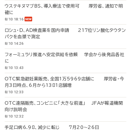
ウステキヌマブBS、導入療法で使用可 厚労省、通知で明
確に
8/10 18:16
ロシュ・D、AD検査薬を国内申請 217位リン酸化タウタン
パクを血漿で測定
8/10 14:26
フォーミュラリ推進へ安定供給を依頼 学会から後発品各社
に
8/10 13:43
OTC緊急避妊薬販売、全国1万5969店舗に 厚労省・今
月3日時点、6月から1381店舗増
8/10 12:33
OTC遠隔販売、コンビニに「大きな前進」 JFAが報道機関
向け説明会
8/10 12:32
手足口病6.98、減少に転じ 7月20～26日