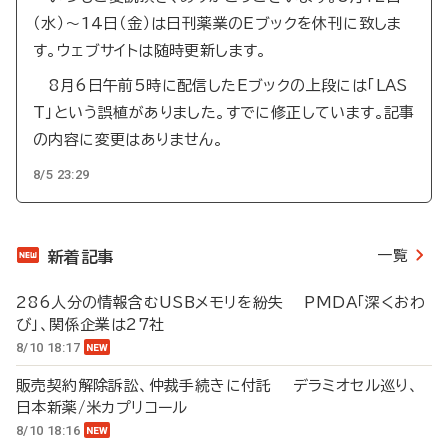
（水）～14日（金）は日刊薬業のEブックを休刊に致しま
す。ウェブサイトは随時更新します。
8月6日午前5時に配信したEブックの上段には「LAS
T」という誤植がありました。すでに修正しています。記事
の内容に変更はありません。
8/5 23:29
一覧
新着記事
286人分の情報含むUSBメモリを紛失 PMDA「深くおわ
び」、関係企業は27社
8/10 18:17
販売契約解除訴訟、仲裁手続きに付託 デラミオセル巡り、
日本新薬/米カプリコール
8/10 18:16