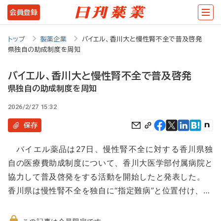
メ
会員登録
イ
ン
トップ
製薬企業
バイエル、香川大と慢性腎不全で普及啓発
県独自の助成制度を周知
コ
ン
バイエル、香川大と慢性腎不全で普及啓発
テ
県独自の助成制度を周知
ン
2026/2/27 15:32
ツ
保存
に
バイエル薬品は27日、慢性腎不全に対する香川県独
移
自の医療費助成制度について、香川大医学部付属病院と
動
協力して普及啓発をする活動を開始したと発表した。
香川県は慢性腎不全を独自に“指定難病”と位置付け、…