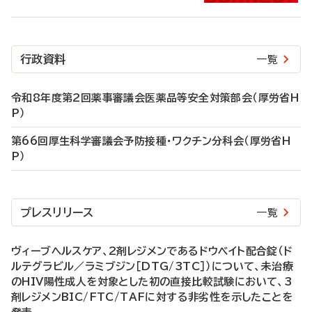
行政資料
一覧
令和8年度第2回薬事審議会医薬品等安全対策部会（厚労省H
P）
第66回厚生科学審議会予防接種・ワクチン分科会（厚労省H
P）
プレスリリース
一覧
ヴィーブヘルスケア、2剤レジメンであるドウベイト配合錠（ド
ルテグラビル／ラミブジン［DTG/3TC］）について、未治療
のHIV陽性成人を対象とした初の直接比較試験において、3
剤レジメンBIC/FTC/TAFに対する非劣性を示したことを