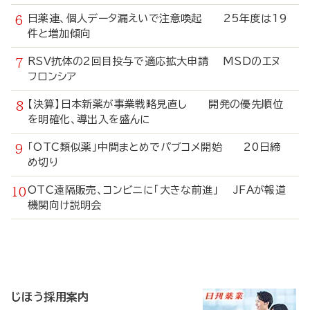
日薬連、個人データ漏えいで注意喚起 25年度は19
件と増加傾向
RSV抗体の2回目投与で適応拡大申請 MSDのエヌ
フロンシア
【決算】日本新薬が事業戦略見直し 開発の優先順位
を明確化、導出入を盛んに
「OTC類似薬」中間まとめでパブコメ開始 20日締
め切り
OTC遠隔販売、コンビニに「大きな前進」 JFAが報道
機関向け説明会
寄
稿
じほう採用案内