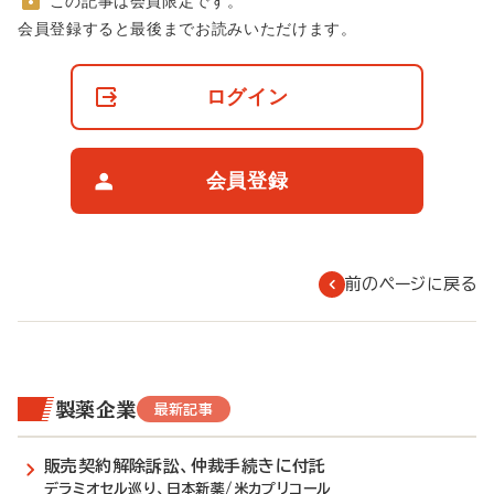
この記事は会員限定です。
非
会員登録すると最後までお読みいただけます。
会
員
の
ログイン
閲
覧
制
限
会員登録
に
つ
い
て
前のページに戻る
製薬企業
最新記事
販売契約解除訴訟、仲裁手続きに付託
デラミオセル巡り、日本新薬/米カプリコール