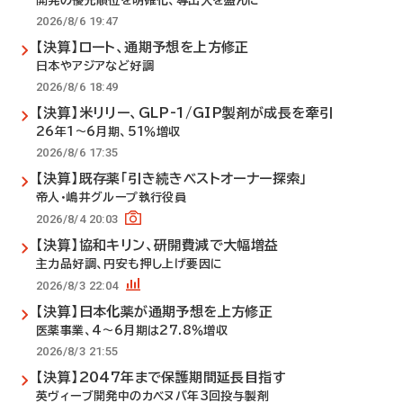
開発の優先順位を明確化、導出入を盛んに
2026/8/6 19:47
【決算】ロート、通期予想を上方修正
日本やアジアなど好調
2026/8/6 18:49
【決算】米リリー、GLP-1/GIP製剤が成長を牽引
26年1～6月期、51％増収
2026/8/6 17:35
【決算】既存薬「引き続きベストオーナー探索」
帝人・嶋井グループ執行役員
2026/8/4 20:03
【決算】協和キリン、研開費減で大幅増益
主力品好調、円安も押し上げ要因に
2026/8/3 22:04
【決算】日本化薬が通期予想を上方修正
医薬事業、4～6月期は27.8％増収
2026/8/3 21:55
【決算】2047年まで保護期間延長目指す
英ヴィーブ開発中のカベヌバ年3回投与製剤