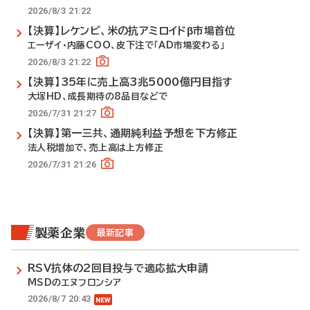
2026/8/3 21:22
【決算】レケンビ、米の抗アミロイドβ市場首位
エーザイ・内藤COO、皮下注で「AD市場変わる」
2026/8/3 21:22
【決算】35年に売上高3兆5000億円目指す
大塚HD、成長期待の8品目などで
2026/7/31 21:27
【決算】第一三共、通期純利益予想を下方修正
法人税増加で、売上高は上方修正
2026/7/31 21:26
製薬企業
最新記事
RSV抗体の2回目投与で適応拡大申請
MSDのエヌフロンシア
2026/8/7 20:43