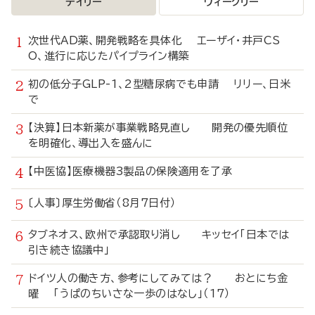
デイリー
ウィークリー
次世代AD薬、開発戦略を具体化 エーザイ・井戸CS
O、進行に応じたパイプライン構築
初の低分子GLP-1、2型糖尿病でも申請 リリー、日米
で
【決算】日本新薬が事業戦略見直し 開発の優先順位
を明確化、導出入を盛んに
【中医協】医療機器3製品の保険適用を了承
〔人事〕厚生労働省（8月7日付）
タブネオス、欧州で承認取り消し キッセイ「日本では
引き続き協議中」
ドイツ人の働き方、参考にしてみては？ おとにち金
曜 「うぱのちいさな一歩のはなし」（17）