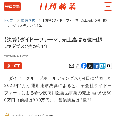
メ
会員登録
イ
ン
トップ
製薬企業
【決算】ダイドーファーマ、売上高は6億円超
ファダプス発売から1年
コ
ン
【決算】ダイドーファーマ、売上高は6億円超
テ
ファダプス発売から1年
ン
2026/3/4 17:22
ツ
保存
に
ダイドーグループホールディングスが4日に発表した
移
2026年1月期通期連結決算によると、子会社ダイドー
動
ファーマによる希少疾病用医薬品事業の売上高は6億60
0万円（前期は800万円）、営業損益は3億21…