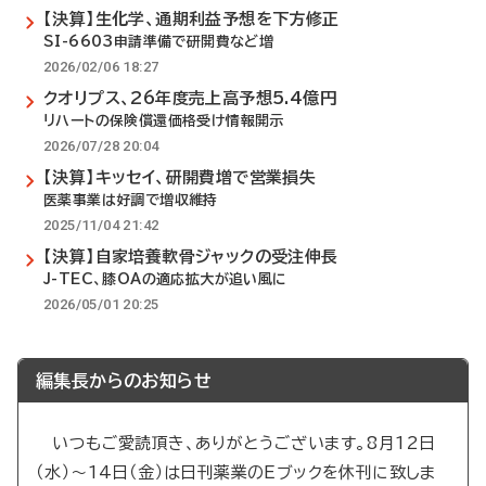
【決算】生化学、通期利益予想を下方修正
SI-6603申請準備で研開費など増
2026/02/06 18:27
クオリプス、26年度売上高予想5.4億円
リハートの保険償還価格受け情報開示
2026/07/28 20:04
【決算】キッセイ、研開費増で営業損失
医薬事業は好調で増収維持
2025/11/04 21:42
【決算】自家培養軟骨ジャックの受注伸長
J-TEC、膝OAの適応拡大が追い風に
2026/05/01 20:25
編集長からのお知らせ
いつもご愛読頂き、ありがとうございます。8月12日
（水）～14日（金）は日刊薬業のEブックを休刊に致しま