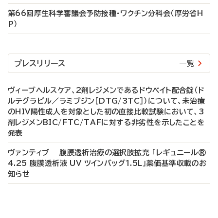
第66回厚生科学審議会予防接種・ワクチン分科会（厚労省H
P）
プレスリリース
一覧
ヴィーブヘルスケア、2剤レジメンであるドウベイト配合錠（ド
ルテグラビル／ラミブジン［DTG/3TC］）について、未治療
のHIV陽性成人を対象とした初の直接比較試験において、3
剤レジメンBIC/FTC/TAFに対する非劣性を示したことを
発表
ヴァンティブ 腹膜透析治療の選択肢拡充 「レギュニール®
4.25 腹膜透析液 UV ツインバッグ1.5L」薬価基準収載のお
知らせ
P