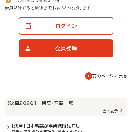
この記事は会員限定です。
非
会員登録すると最後までお読みいただけます。
会
員
の
ログイン
閲
覧
制
限
会員登録
に
つ
い
て
前のページに戻る
【決算2026】 | 特集・連載一覧
全て表示
【決算】日本新薬が事業戦略見直し