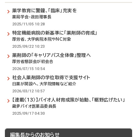
薬学教育に警鐘、「臨床」充実を
薬局学会・政田理事長
2025/11/05 10:28
特定機能病院の新基準に「薬剤師の育成」
厚労省、大学病院本院やNC対象
2025/09/22 10:23
薬剤師の「キャリアパス全体像」整理へ
厚労省懇談会が初会合
2026/07/15 10:54
社会人薬剤師の学位取得で支援サイト
日薬が開設へ、大学院情報など紹介
2026/03/12 10:57
【連載〈13〉】バイオ人材育成策が始動、「裾野広げたい」
藏夛バイオ医薬品委員長
2025/09/17 04:30
編集長からのお知らせ