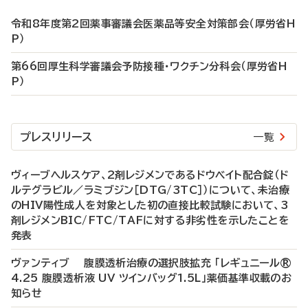
令和8年度第2回薬事審議会医薬品等安全対策部会（厚労省H
P）
第66回厚生科学審議会予防接種・ワクチン分科会（厚労省H
P）
プレスリリース
一覧
ヴィーブヘルスケア、2剤レジメンであるドウベイト配合錠（ド
ルテグラビル／ラミブジン［DTG/3TC］）について、未治療
のHIV陽性成人を対象とした初の直接比較試験において、3
剤レジメンBIC/FTC/TAFに対する非劣性を示したことを
発表
ヴァンティブ 腹膜透析治療の選択肢拡充 「レギュニール®
4.25 腹膜透析液 UV ツインバッグ1.5L」薬価基準収載のお
知らせ