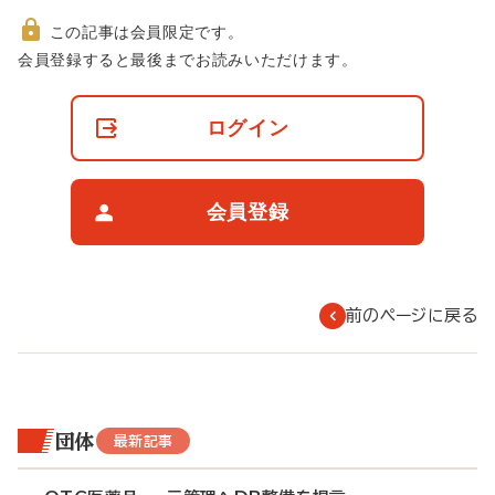
この記事は会員限定です。
非
会員登録すると最後までお読みいただけます。
会
員
の
ログイン
閲
覧
制
限
会員登録
に
つ
い
て
前のページに戻る
団体
最新記事