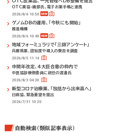
OTC医薬品、一元管理へDB整備を提言
OTC薬協・磯部氏、電子お薬手帳と連携
2026/8/6 10:50
ゲノムDBの運用、「今秋にも開始」
推進機構
2026/8/6 10:49
地域フォーミュラリで「三師アンケート」
兵庫県薬、認知度や導入の賛否を調査
2026/8/5 11:14
中間年改定、4大臣合意の枠内で
中医協診療側委員に就任の渡邊氏
2026/8/3 04:30
新型コロナ治療薬、「包括から出来高へ」
日病協、緊急要望を提出
2026/7/31 10:20
自動検索（類似記事表示）