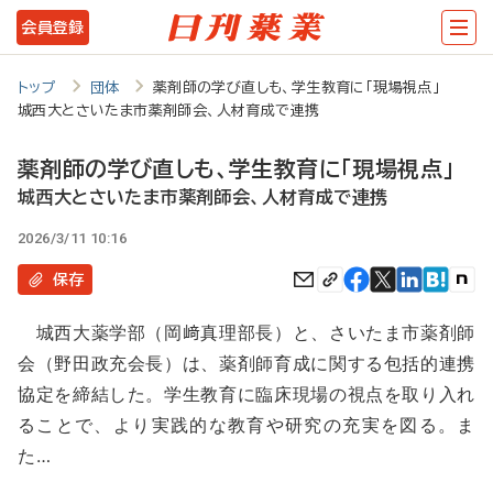
メ
会員登録
イ
ン
トップ
団体
薬剤師の学び直しも、学生教育に「現場視点」
城西大とさいたま市薬剤師会、人材育成で連携
コ
ン
薬剤師の学び直しも、学生教育に「現場視点」
テ
城西大とさいたま市薬剤師会、人材育成で連携
ン
2026/3/11 10:16
ツ
保存
に
城西大薬学部（岡﨑真理部長）と、さいたま市薬剤師
移
会（野田政充会長）は、薬剤師育成に関する包括的連携
動
協定を締結した。学生教育に臨床現場の視点を取り入れ
ることで、より実践的な教育や研究の充実を図る。ま
た…