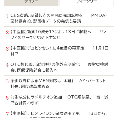
デイリー
ウィークリー
CES省略、品質起点の開発に発想転換を PMDA・
栗林審査役、製販後データの発信も要請
【中医協】新薬10成分13品目、13日に収載へ サノ
フィのサークリサ皮下注など
【中医協】デュピクセントに4度目の再算定 11月1日
付で
OTC類似薬、追加負担の例外を明確化 厚労省検討
会、医療保険部会に報告へ
薬価以外によるMFN対応は「困難」 AZ・バーネット
社長、制度改革求める
対象成分にラメルテオン追加 OTC類似薬、一増一減
で合計変わらず
【中医協】テロメライシン、保険適用了承 13日から、