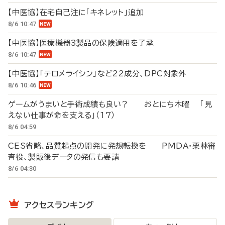
【中医協】在宅自己注に「キネレット」追加
8/6 10:47
【中医協】医療機器3製品の保険適用を了承
8/6 10:47
【中医協】「テロメライシン」など22成分、DPC対象外
8/6 10:46
ゲームがうまいと手術成績も良い？ おとにち木曜 「見
えない仕事が命を支える」（17）
8/6 04:59
CES省略、品質起点の開発に発想転換を PMDA・栗林審
査役、製販後データの発信も要請
8/6 04:30
アクセスランキング