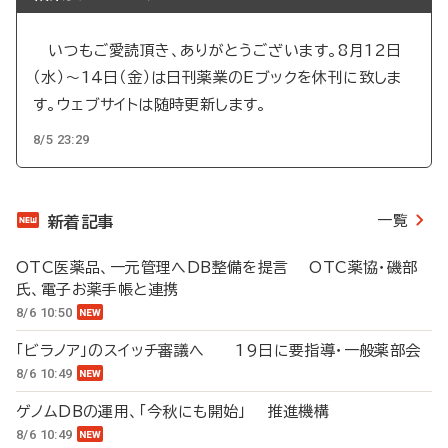
いつもご愛読頂き、ありがとうございます。8月12日
（水）～14日（金）は日刊薬業のEブックを休刊に致しま
す。ウェブサイトは随時更新します。
8/5 23:29
一覧
新着記事
OTC医薬品、一元管理へDB整備を提言 OTC薬協・磯部
氏、電子お薬手帳と連携
8/6 10:50
「ビラノア」のスイッチ審議へ 19日に要指導・一般薬部会
8/6 10:49
ゲノムDBの運用、「今秋にも開始」 推進機構
8/6 10:49