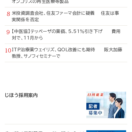
オンコリスの再生医療等製品
米投資調査会社、住友ファーマ会計に疑義 住友は事
実関係を否定
【中医協】テッペーザの薬価、5.51％引き下げ 費用
対で、11月から
ITP治療薬ウェイリズ、QOL改善にも期待 阪大加藤
教授、サノフィセミナーで
寄
稿
じほう採用案内