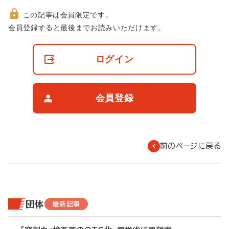
この記事は会員限定です。
非
会員登録すると最後までお読みいただけます。
会
員
の
ログイン
閲
覧
制
限
会員登録
に
つ
い
て
前のページに戻る
団体
最新記事