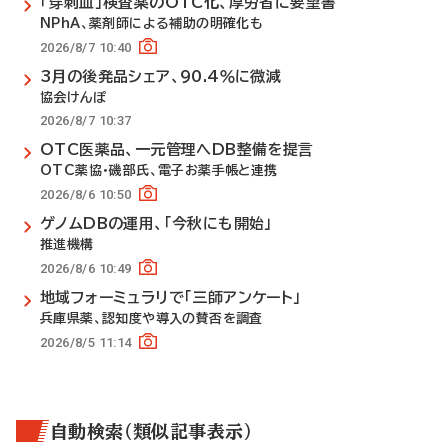
「穿刺血」検査薬のOTC化、厚労省に要望書
NPhA、薬剤師による補助の明確化も
2026/8/7 10:40
3月の後発品シェア、90.4％に微減
協会けんぽ
2026/8/7 10:37
OTC医薬品、一元管理へDB整備を提言
OTC薬協・磯部氏、電子お薬手帳と連携
2026/8/6 10:50
ゲノムDBの運用、「今秋にも開始」
推進機構
2026/8/6 10:49
地域フォーミュラリで「三師アンケート」
兵庫県薬、認知度や導入の賛否を調査
2026/8/5 11:14
自動検索（類似記事表示）