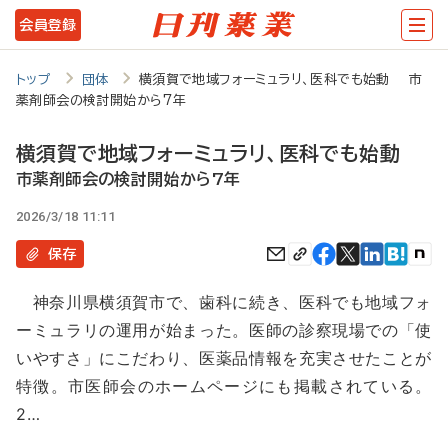
メ
会員登録
イ
ン
トップ
団体
横須賀で地域フォーミュラリ、医科でも始動 市
薬剤師会の検討開始から7年
コ
ン
横須賀で地域フォーミュラリ、医科でも始動
テ
市薬剤師会の検討開始から7年
ン
2026/3/18 11:11
ツ
保存
に
神奈川県横須賀市で、歯科に続き、医科でも地域フォ
移
ーミュラリの運用が始まった。医師の診察現場での「使
動
いやすさ」にこだわり、医薬品情報を充実させたことが
特徴。市医師会のホームページにも掲載されている。
2…