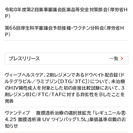
令和8年度第2回薬事審議会医薬品等安全対策部会（厚労省H
P）
第66回厚生科学審議会予防接種・ワクチン分科会（厚労省H
P）
プレスリリース
一覧
ヴィーブヘルスケア、2剤レジメンであるドウベイト配合錠（ド
ルテグラビル／ラミブジン［DTG/3TC］）について、未治療
のHIV陽性成人を対象とした初の直接比較試験において、3
剤レジメンBIC/FTC/TAFに対する非劣性を示したことを
発表
ヴァンティブ 腹膜透析治療の選択肢拡充 「レギュニール®
4.25 腹膜透析液 UV ツインバッグ1.5L」薬価基準収載のお
知らせ