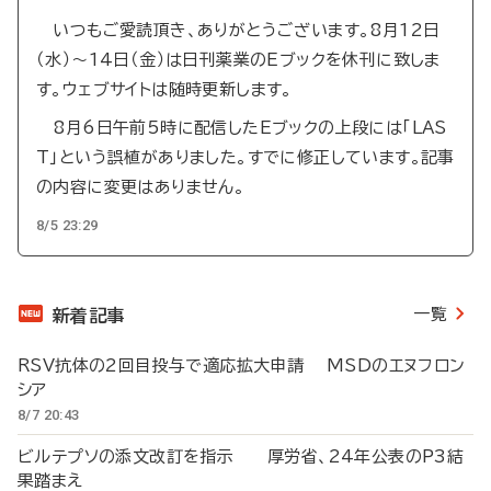
いつもご愛読頂き、ありがとうございます。8月12日
（水）～14日（金）は日刊薬業のEブックを休刊に致しま
す。ウェブサイトは随時更新します。
8月6日午前5時に配信したEブックの上段には「LAS
T」という誤植がありました。すでに修正しています。記事
の内容に変更はありません。
8/5 23:29
一覧
新着記事
RSV抗体の2回目投与で適応拡大申請 MSDのエヌフロン
シア
8/7 20:43
ビルテプソの添文改訂を指示 厚労省、24年公表のP3結
果踏まえ