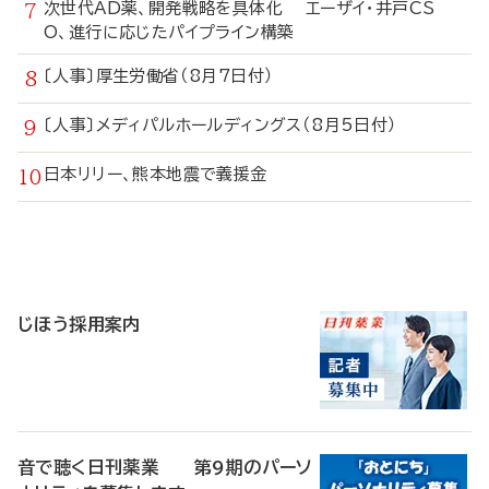
次世代AD薬、開発戦略を具体化 エーザイ・井戸CS
O、進行に応じたパイプライン構築
〔人事〕厚生労働省（8月7日付）
〔人事〕メディパルホールディングス（8月5日付）
日本リリー、熊本地震で義援金
寄
稿
じほう採用案内
音で聴く日刊薬業 第9期のパーソ