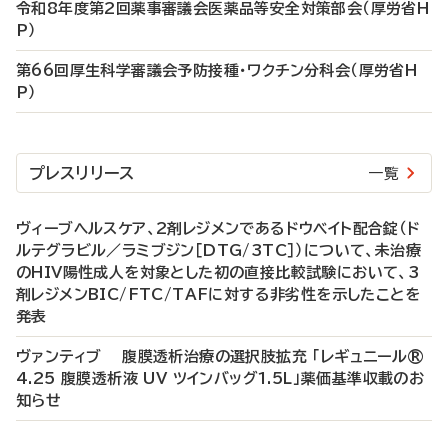
令和8年度第2回薬事審議会医薬品等安全対策部会（厚労省H
P）
第66回厚生科学審議会予防接種・ワクチン分科会（厚労省H
P）
プレスリリース
一覧
ヴィーブヘルスケア、2剤レジメンであるドウベイト配合錠（ド
ルテグラビル／ラミブジン［DTG/3TC］）について、未治療
のHIV陽性成人を対象とした初の直接比較試験において、3
剤レジメンBIC/FTC/TAFに対する非劣性を示したことを
発表
ヴァンティブ 腹膜透析治療の選択肢拡充 「レギュニール®
4.25 腹膜透析液 UV ツインバッグ1.5L」薬価基準収載のお
知らせ