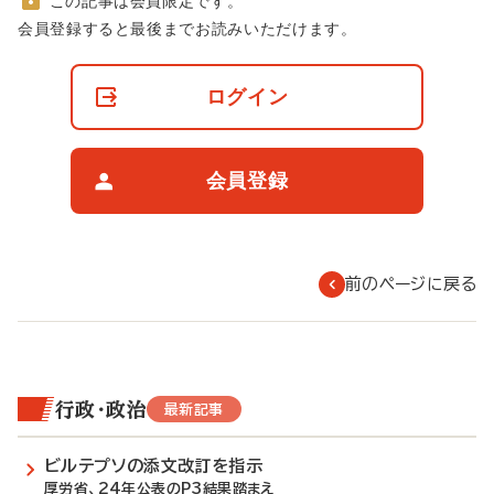
この記事は会員限定です。
非
会員登録すると最後までお読みいただけます。
会
員
の
ログイン
閲
覧
制
限
会員登録
に
つ
い
て
前のページに戻る
行政・政治
最新記事
ビルテプソの添文改訂を指示
厚労省、24年公表のP3結果踏まえ