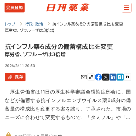
メ
会員登録
イ
ン
トップ
行政・政治
抗インフル薬6成分の備蓄構成比を変更
厚労省、ゾフルーザは3倍増
コ
ン
抗インフル薬6成分の備蓄構成比を変更
テ
厚労省、ゾフルーザは3倍増
ン
2026/3/11 20:53
ツ
保存
に
厚生労働省は11日の厚生科学審議会感染症部会に、国
移
などが備蓄する抗インフルエンザウイルス薬6成分の備
動
蓄量の構成比を変更する案を諮り、了承された。市場の
ニーズに合わせて変更するもので、「タミフル」や「…