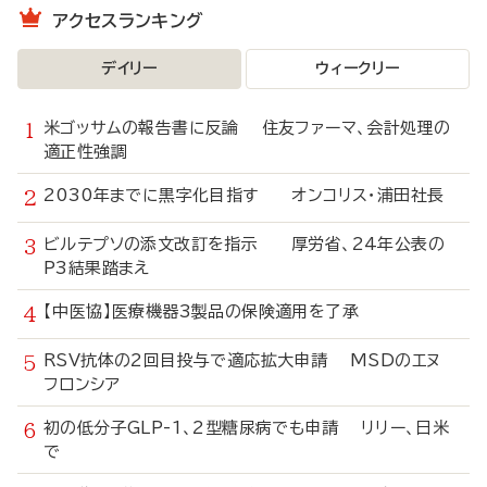
アクセスランキング
デイリー
ウィークリー
米ゴッサムの報告書に反論 住友ファーマ、会計処理の
適正性強調
2030年までに黒字化目指す オンコリス・浦田社長
ビルテプソの添文改訂を指示 厚労省、24年公表の
P3結果踏まえ
【中医協】医療機器3製品の保険適用を了承
RSV抗体の2回目投与で適応拡大申請 MSDのエヌ
フロンシア
初の低分子GLP-1、2型糖尿病でも申請 リリー、日米
で