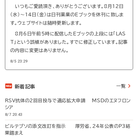
いつもご愛読頂き、ありがとうございます。8月12日
（水）～14日（金）は日刊薬業のEブックを休刊に致しま
す。ウェブサイトは随時更新します。
8月6日午前5時に配信したEブックの上段には「LAS
T」という誤植がありました。すでに修正しています。記事
の内容に変更はありません。
8/5 23:29
一覧
新着記事
RSV抗体の2回目投与で適応拡大申請 MSDのエヌフロン
シア
8/7 20:43
ビルテプソの添文改訂を指示 厚労省、24年公表のP3結
果踏まえ