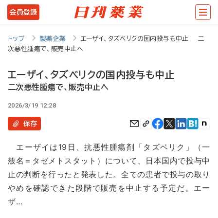
メ
会員登録
イ
ン
トップ
製薬企業
エーザイ、タズベリクの国内投与も中止 二
次悪性腫瘍で、販売中止へ
コ
ン
エーザイ、タズベリクの国内投与も中止
テ
二次悪性腫瘍で、販売中止へ
ン
2026/3/19 12:28
ツ
保存
に
エーザイは19日、抗悪性腫瘍剤「タズベリク」（一
移
般名＝タゼメトスタット）について、日本国内で投与中
動
止の判断を行ったと発表した。全ての患者で投与の取り
やめを確認できた段階で販売を中止する予定だ。エー
ザ…