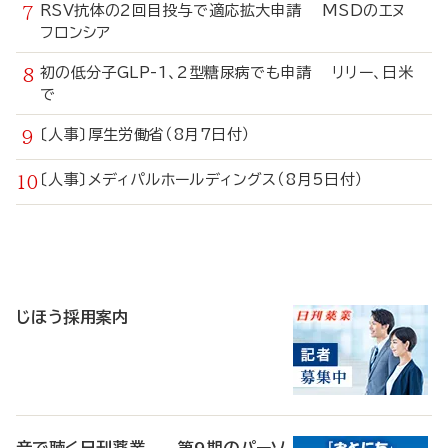
RSV抗体の2回目投与で適応拡大申請 MSDのエヌ
フロンシア
初の低分子GLP-1、2型糖尿病でも申請 リリー、日米
で
〔人事〕厚生労働省（8月7日付）
〔人事〕メディパルホールディングス（8月5日付）
寄
稿
じほう採用案内