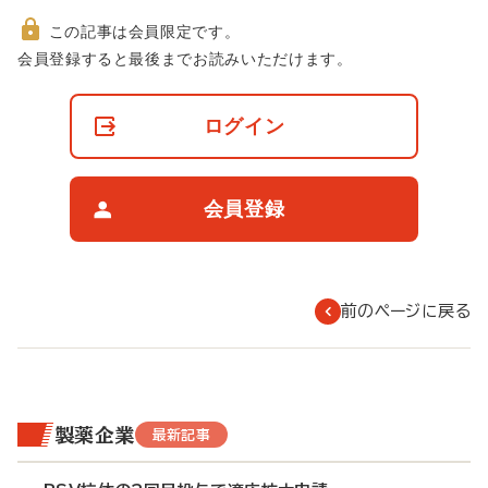
この記事は会員限定です。
非
会員登録すると最後までお読みいただけます。
会
員
の
ログイン
閲
覧
制
限
会員登録
に
つ
い
て
前のページに戻る
製薬企業
最新記事