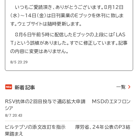
いつもご愛読頂き、ありがとうございます。8月12日
（水）～14日（金）は日刊薬業のEブックを休刊に致しま
す。ウェブサイトは随時更新します。
8月6日午前5時に配信したEブックの上段には「LAS
T」という誤植がありました。すでに修正しています。記事
の内容に変更はありません。
8/5 23:29
一覧
新着記事
RSV抗体の2回目投与で適応拡大申請 MSDのエヌフロン
シア
8/7 20:43
ビルテプソの添文改訂を指示 厚労省、24年公表のP3結
果踏まえ