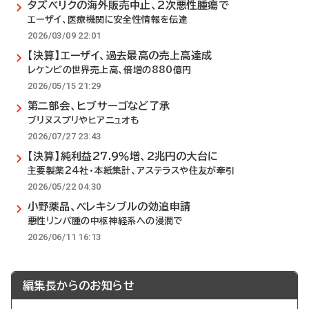
タズベリクの海外販売中止、2次悪性腫瘍で
エーザイ、医療機関に安全性情報を伝達
2026/03/09 22:01
【決算】エーザイ、過去最高の売上高達成
レケンビの世界売上高、倍増の880億円
2026/05/15 21:29
第二部会、ヒブサーゴなど了承
ブリヌスプリやヒアニュオも
2026/07/27 23:43
【決算】純利益27.9％増、2兆円の大台に
主要製薬24社・本紙集計、アステラスや住友が牽引
2026/05/22 04:30
小野薬品、ベレキシブルの効追申請
悪性リンパ腫の中枢神経系への浸潤で
2026/06/11 16:13
編集長からのお知らせ