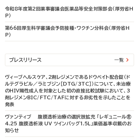
令和8年度第2回薬事審議会医薬品等安全対策部会（厚労省H
P）
第66回厚生科学審議会予防接種・ワクチン分科会（厚労省H
P）
プレスリリース
一覧
ヴィーブヘルスケア、2剤レジメンであるドウベイト配合錠（ド
ルテグラビル／ラミブジン［DTG/3TC］）について、未治療
のHIV陽性成人を対象とした初の直接比較試験において、3
剤レジメンBIC/FTC/TAFに対する非劣性を示したことを
発表
ヴァンティブ 腹膜透析治療の選択肢拡充 「レギュニール®
4.25 腹膜透析液 UV ツインバッグ1.5L」薬価基準収載のお
知らせ