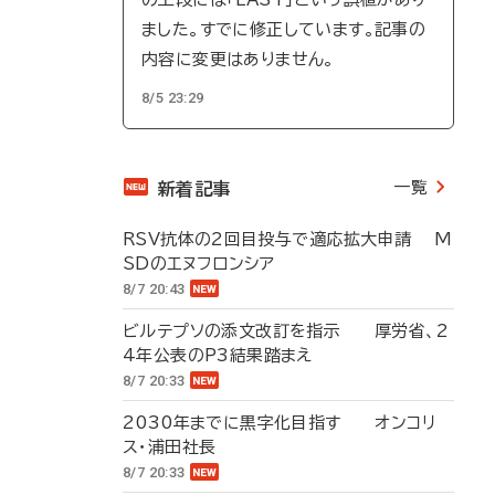
ました。すでに修正しています。記事の
内容に変更はありません。
8/5 23:29
一覧
新着記事
RSV抗体の2回目投与で適応拡大申請 M
SDのエヌフロンシア
8/7 20:43
ビルテプソの添文改訂を指示 厚労省、2
4年公表のP3結果踏まえ
8/7 20:33
2030年までに黒字化目指す オンコリ
ス・浦田社長
8/7 20:33