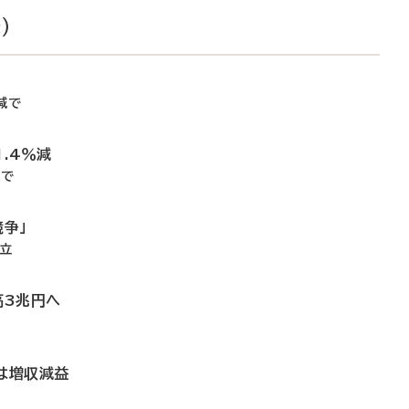
）
減で
.4％減
どで
競争」
確立
高3兆円へ
は増収減益