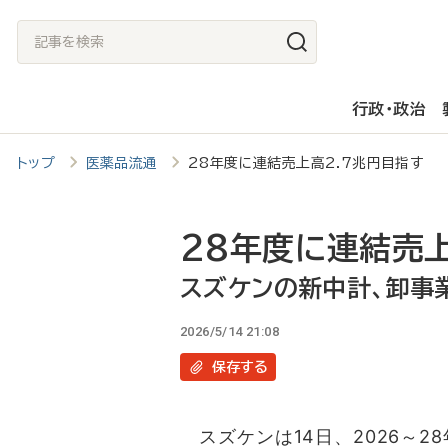
メ
記
イ
事
ン
を
行政・政治
コ
検
ン
索
トップ
医薬品流通
28年度に連結売上高2.7兆円目指す
テ
ン
ツ
28年度に連結売上
に
スズケンの新中計、卸事
移
2026/5/14 21:08
動
保存
する
スズケンは14日、2026～2