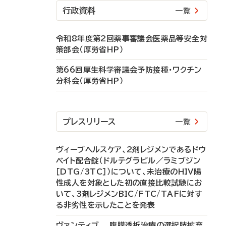
行政資料
一覧
令和8年度第2回薬事審議会医薬品等安全対
策部会（厚労省HP）
第66回厚生科学審議会予防接種・ワクチン
分科会（厚労省HP）
プレスリリース
一覧
ヴィーブヘルスケア、2剤レジメンであるドウ
ベイト配合錠（ドルテグラビル／ラミブジン
［DTG/3TC］）について、未治療のHIV陽
性成人を対象とした初の直接比較試験にお
いて、3剤レジメンBIC/FTC/TAFに対す
る非劣性を示したことを発表
ヴァンティブ 腹膜透析治療の選択肢拡充