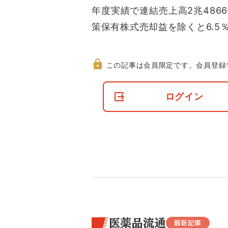
年度実績で連結売上高2兆4866
策保有株式売却益を除くと6.5
この記事は会員限定です。
会員登録
非
会
ログイン
員
の
閲
覧
制
限
に
つ
い
て
医薬品流通
最新記事