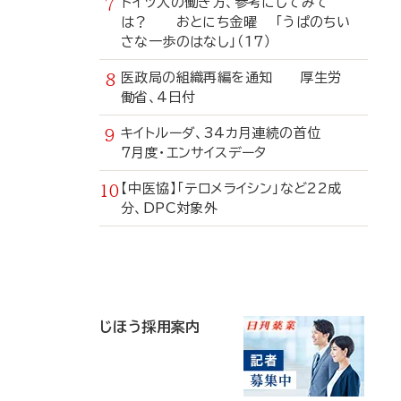
ドイツ人の働き方、参考にしてみて
は？ おとにち金曜 「うぱのちい
さな一歩のはなし」（17）
医政局の組織再編を通知 厚生労
働省、4日付
キイトルーダ、34カ月連続の首位
7月度・エンサイスデータ
【中医協】「テロメライシン」など22成
分、DPC対象外
寄
稿
じほう採用案内