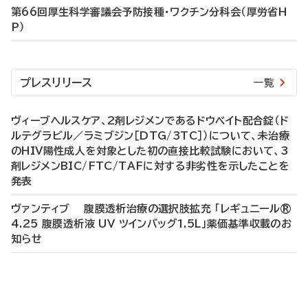
第66回厚生科学審議会予防接種・ワクチン分科会（厚労省H
P）
プレスリリース
一覧
ヴィーブヘルスケア、2剤レジメンであるドウベイト配合錠（ド
ルテグラビル／ラミブジン［DTG/3TC］）について、未治療
のHIV陽性成人を対象とした初の直接比較試験において、3
剤レジメンBIC/FTC/TAFに対する非劣性を示したことを
発表
ヴァンティブ 腹膜透析治療の選択肢拡充 「レギュニール®
4.25 腹膜透析液 UV ツインバッグ1.5L」薬価基準収載のお
知らせ
P