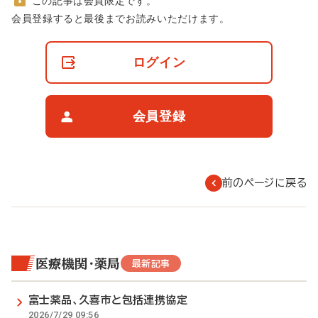
この記事は会員限定です。
非
会員登録すると最後までお読みいただけます。
会
員
の
ログイン
閲
覧
制
限
会員登録
に
つ
い
て
前のページに戻る
医療機関・薬局
最新記事
富士薬品、久喜市と包括連携協定
2026/7/29 09:56