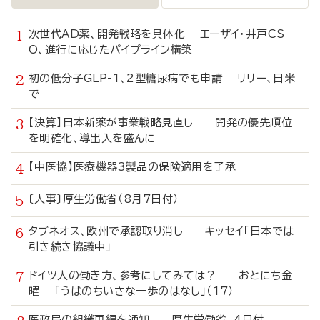
次世代AD薬、開発戦略を具体化 エーザイ・井戸CS
O、進行に応じたパイプライン構築
初の低分子GLP-1、2型糖尿病でも申請 リリー、日米
で
【決算】日本新薬が事業戦略見直し 開発の優先順位
を明確化、導出入を盛んに
【中医協】医療機器3製品の保険適用を了承
〔人事〕厚生労働省（8月7日付）
タブネオス、欧州で承認取り消し キッセイ「日本では
引き続き協議中」
ドイツ人の働き方、参考にしてみては？ おとにち金
曜 「うぱのちいさな一歩のはなし」（17）
医政局の組織再編を通知 厚生労働省、4日付