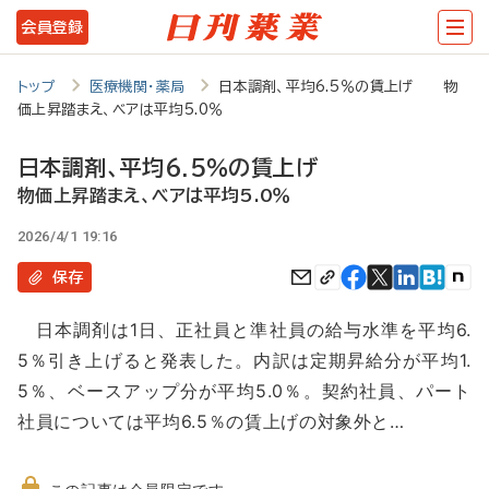
メ
会員登録
イ
ン
トップ
医療機関・薬局
日本調剤、平均6.5％の賃上げ 物
価上昇踏まえ、ベアは平均5.0％
コ
ン
日本調剤、平均6.5％の賃上げ
テ
物価上昇踏まえ、ベアは平均5.0％
ン
2026/4/1 19:16
ツ
保存
に
日本調剤は1日、正社員と準社員の給与水準を平均6.
移
5％引き上げると発表した。内訳は定期昇給分が平均1.
動
5％、ベースアップ分が平均5.0％。契約社員、パート
社員については平均6.5％の賃上げの対象外と…