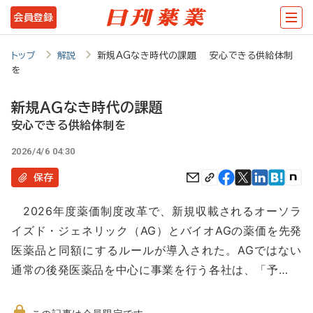
メ
会員登録
イ
ン
トップ
解説
新規AGなき時代の課題 安心できる供給体制
を
コ
ン
新規AGなき時代の課題
テ
安心できる供給体制を
ン
2026/4/6 04:30
ツ
保存
に
2026年度薬価制度改革で、新規収載されるオーソラ
移
イズド・ジェネリック（AG）とバイオAGの薬価を先発
動
医薬品と同額にするルールが導入された。AGではない
通常の後発医薬品を中心に事業を行う各社は、「予…