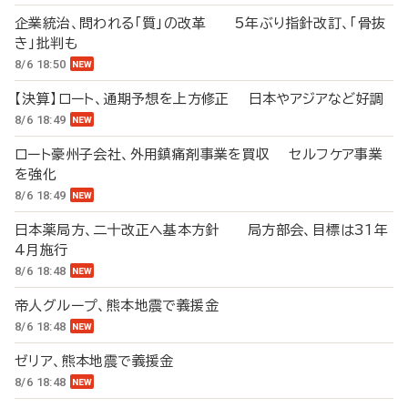
企業統治、問われる「質」の改革 5年ぶり指針改訂、「骨抜
き」批判も
8/6 18:50
【決算】ロート、通期予想を上方修正 日本やアジアなど好調
8/6 18:49
ロート豪州子会社、外用鎮痛剤事業を買収 セルフケア事業
を強化
8/6 18:49
日本薬局方、二十改正へ基本方針 局方部会、目標は31年
4月施行
8/6 18:48
帝人グループ、熊本地震で義援金
8/6 18:48
ゼリア、熊本地震で義援金
8/6 18:48