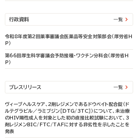
行政資料
一覧
令和8年度第2回薬事審議会医薬品等安全対策部会（厚労省H
P）
第66回厚生科学審議会予防接種・ワクチン分科会（厚労省H
P）
プレスリリース
一覧
ヴィーブヘルスケア、2剤レジメンであるドウベイト配合錠（ド
ルテグラビル／ラミブジン［DTG/3TC］）について、未治療
のHIV陽性成人を対象とした初の直接比較試験において、3
剤レジメンBIC/FTC/TAFに対する非劣性を示したことを
発表