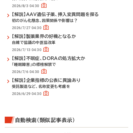
2026/8/3 04:30
【解説】AAV遺伝子薬、挿入変異問題を探る
初のがん化懸念、因果関係や影響は？
2026/7/27 04:30
【解説】製薬業界の好機となるか
自維で協議の中医協改革
2026/7/13 04:30
【解説】不眠症、DORAの処方拡大か
「睡眠障害」の標榜解禁で
2026/7/6 04:30
【解説】企業指標の公表に異論あり
受託製造など、名称変更も考慮を
2026/6/29 04:30
自動検索（類似記事表示）