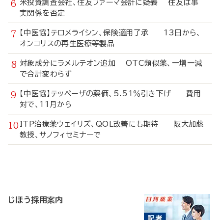
米投資調査会社、住友ファーマ会計に疑義 住友は事
実関係を否定
【中医協】テロメライシン、保険適用了承 13日から、
オンコリスの再生医療等製品
対象成分にラメルテオン追加 OTC類似薬、一増一減
で合計変わらず
【中医協】テッペーザの薬価、5.51％引き下げ 費用
対で、11月から
ITP治療薬ウェイリズ、QOL改善にも期待 阪大加藤
教授、サノフィセミナーで
寄
稿
じほう採用案内