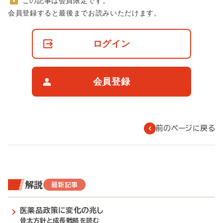
この記事は会員限定です。
非
会員登録すると最後までお読みいただけます。
会
員
の
ログイン
閲
覧
制
限
会員登録
に
つ
い
て
前のページに戻る
解説
最新記事
医薬品政策に変化の兆し
骨太方針と成長戦略を読む