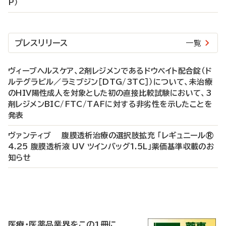
P）
プレスリリース
一覧
ヴィーブヘルスケア、2剤レジメンであるドウベイト配合錠（ド
ルテグラビル／ラミブジン［DTG/3TC］）について、未治療
のHIV陽性成人を対象とした初の直接比較試験において、3
剤レジメンBIC/FTC/TAFに対する非劣性を示したことを
発表
ヴァンティブ 腹膜透析治療の選択肢拡充 「レギュニール®
4.25 腹膜透析液 UV ツインバッグ1.5L」薬価基準収載のお
知らせ
P
R
医療・医薬品業界をこの1冊に