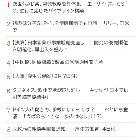
次世代AD薬、開発戦略を具体化 エーザイ・井戸CS
O、進行に応じたパイプライン構築
初の低分子GLP-1、2型糖尿病でも申請 リリー、日米
で
【決算】日本新薬が事業戦略見直し 開発の優先順位
を明確化、導出入を盛んに
【中医協】医療機器3製品の保険適用を了承
〔人事〕厚生労働省（8月7日付）
タブネオス、欧州で承認取り消し キッセイ「日本では
引き続き協議中」
ドイツ人の働き方、参考にしてみては？ おとにち金
曜 「うぱのちいさな一歩のはなし」（17）
医政局の組織再編を通知 厚生労働省、4日付