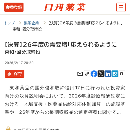
メ
会員登録
イ
ン
トップ
製薬企業
【決算】26年度の需要増「応えられるように」
東和・國分取締役
コ
ン
【決算】26年度の需要増「応えられるように」
テ
東和・國分取締役
ン
2026/2/17 20:20
ツ
保存
に
東和薬品の國分俊和取締役は17日に行われた投資家
移
向けの決算説明会において、2026年度診療報酬改定に
動
おける「地域支援・医薬品供給対応体制加算」の施設基
準や、26年度からの長期収載品の選定療養に関する…