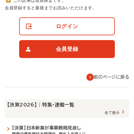
この記事は会員限定です。
非
会員登録すると最後までお読みいただけます。
会
員
の
ログイン
閲
覧
制
限
会員登録
に
つ
い
て
前のページに戻る
【決算2026】 | 特集・連載一覧
全て表示
【決算】日本新薬が事業戦略見直し