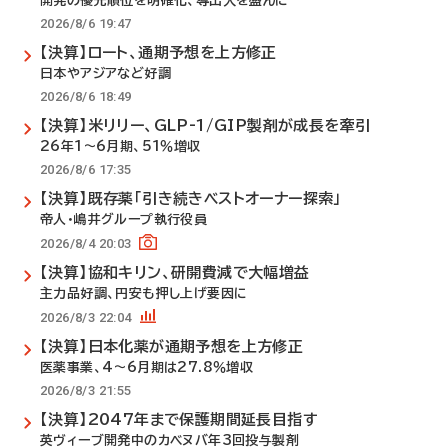
開発の優先順位を明確化、導出入を盛んに
2026/8/6 19:47
【決算】ロート、通期予想を上方修正
日本やアジアなど好調
2026/8/6 18:49
【決算】米リリー、GLP-1/GIP製剤が成長を牽引
26年1～6月期、51％増収
2026/8/6 17:35
【決算】既存薬「引き続きベストオーナー探索」
帝人・嶋井グループ執行役員
2026/8/4 20:03
【決算】協和キリン、研開費減で大幅増益
主力品好調、円安も押し上げ要因に
2026/8/3 22:04
【決算】日本化薬が通期予想を上方修正
医薬事業、4～6月期は27.8％増収
2026/8/3 21:55
【決算】2047年まで保護期間延長目指す
英ヴィーブ開発中のカベヌバ年3回投与製剤