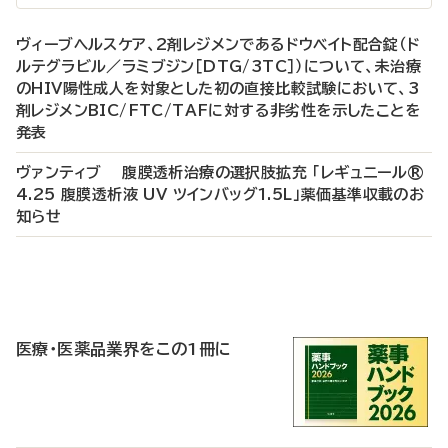
ヴィーブヘルスケア、2剤レジメンであるドウベイト配合錠（ド
ルテグラビル／ラミブジン［DTG/3TC］）について、未治療
のHIV陽性成人を対象とした初の直接比較試験において、3
剤レジメンBIC/FTC/TAFに対する非劣性を示したことを
発表
ヴァンティブ 腹膜透析治療の選択肢拡充 「レギュニール®
4.25 腹膜透析液 UV ツインバッグ1.5L」薬価基準収載のお
知らせ
P
R
医療・医薬品業界をこの1冊に