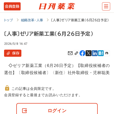
メ
会員登録
イ
ン
トップ
組織改革・人事
〔人事〕ゼリア新薬工業（6月26日予定）
コ
〔人事〕ゼリア新薬工業（6月26日予定）
ン
2026/5/8 16:47
テ
ン
保存
ツ
◇ゼリア新薬工業（6月26日予定）【取締役候補者の
に
選任】〔取締役候補者〕〈新任〉社外取締役・児林聡美
移
動
この記事は会員限定です。
非
会員登録すると最後までお読みいただけます。
会
員
の
ログイン
閲