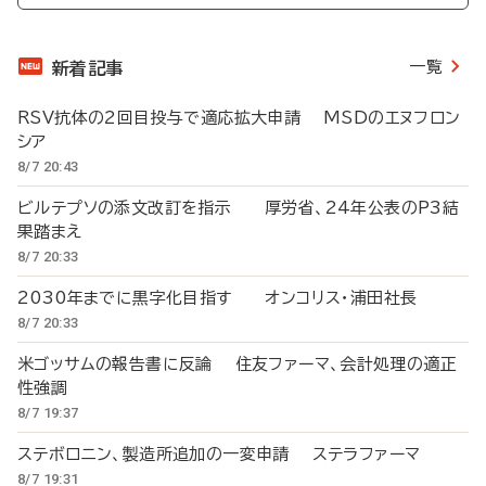
一覧
新着記事
RSV抗体の2回目投与で適応拡大申請 MSDのエヌフロン
シア
8/7 20:43
ビルテプソの添文改訂を指示 厚労省、24年公表のP3結
果踏まえ
8/7 20:33
2030年までに黒字化目指す オンコリス・浦田社長
8/7 20:33
米ゴッサムの報告書に反論 住友ファーマ、会計処理の適正
性強調
8/7 19:37
ステボロニン、製造所追加の一変申請 ステラファーマ
8/7 19:31