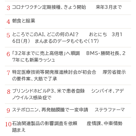
コロナワクチン定期接種、きょう開始 来年3月まで
朝食と服薬
ところでこのAI、どこの何のAI？ おとにち 3月1
6日（月） まんまるのデータもぐもぐ（17）
「32年までに売上高倍増」へ順調 BMS・勝間社長、2
7年にも新薬ラッシュ
特定医療技術等開発推進検討会が初会合 厚労省提示
の要件案、大筋で了承
ブリンシドホビルP3、米で患者登録 シンバイオ、アデ
ノウイルス感染症で
ステボロニン、再発髄膜腫で一変申請 ステラファーマ
石油関連製品の影響調査を依頼 産情課、中東情勢
踏まえ