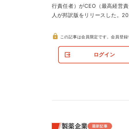
行責任者）がCEO（最高経営
人が邦訳版をリリースした。20
この記事は会員限定です。
会員登録
非
会
ログイン
員
の
閲
覧
制
限
に
つ
い
て
製薬企業
最新記事