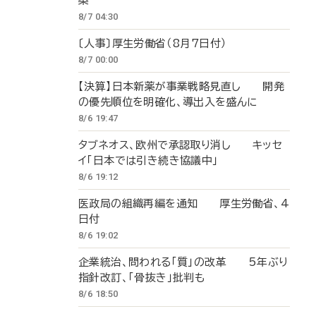
築
8/7 04:30
〔人事〕厚生労働省（8月7日付）
8/7 00:00
【決算】日本新薬が事業戦略見直し 開発
の優先順位を明確化、導出入を盛んに
8/6 19:47
タブネオス、欧州で承認取り消し キッセ
イ「日本では引き続き協議中」
8/6 19:12
医政局の組織再編を通知 厚生労働省、4
日付
8/6 19:02
企業統治、問われる「質」の改革 5年ぶり
指針改訂、「骨抜き」批判も
8/6 18:50