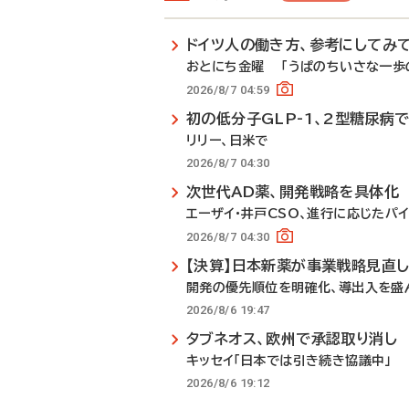
ドイツ人の働き方、参考にしてみ
おとにち金曜 「うぱのちいさな一歩の
2026/8/7 04:59
初の低分子GLP-1、2型糖尿病
リリー、日米で
2026/8/7 04:30
次世代AD薬、開発戦略を具体化
エーザイ・井戸CSO、進行に応じたパ
2026/8/7 04:30
【決算】日本新薬が事業戦略見直
開発の優先順位を明確化、導出入を盛
2026/8/6 19:47
タブネオス、欧州で承認取り消し
キッセイ「日本では引き続き協議中」
2026/8/6 19:12