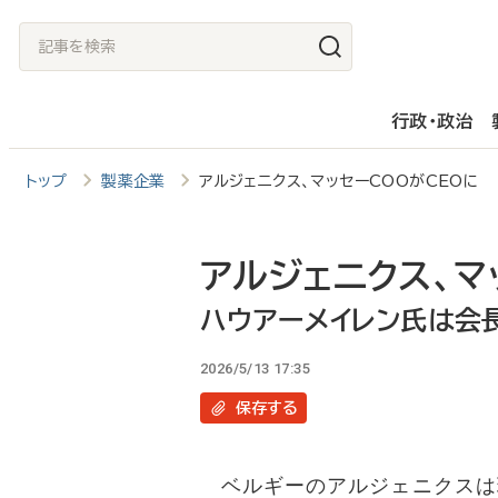
メ
記
イ
事
ン
を
行政・政治
コ
検
ン
索
トップ
製薬企業
アルジェニクス、マッセーCOOがCEOに
テ
ン
ツ
アルジェニクス、マ
に
ハウアーメイレン氏は会
移
2026/5/13 17:35
動
保存
する
ベルギーのアルジェニクスは現