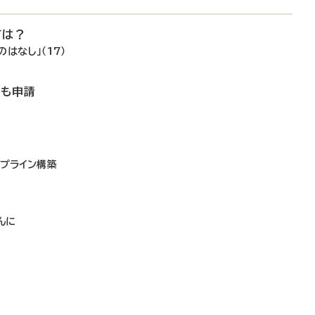
ては？
はなし」（17）
でも申請
イプライン構築
し
んに