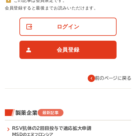
この記事は会員限定です。
非
会員登録すると最後までお読みいただけます。
会
員
の
ログイン
閲
覧
制
限
会員登録
に
つ
い
て
前のページに戻る
製薬企業
最新記事
RSV抗体の2回目投与で適応拡大申請
MSDのエヌフロンシア