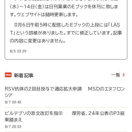
（水）～14日（金）は日刊薬業のEブックを休刊に致しま
す。ウェブサイトは随時更新します。
8月6日午前5時に配信したEブックの上段には「LAS
T」という誤植がありました。すでに修正しています。記事
の内容に変更はありません。
8/5 23:29
一覧
新着記事
RSV抗体の2回目投与で適応拡大申請 MSDのエヌフロン
シア
8/7 20:43
ビルテプソの添文改訂を指示 厚労省、24年公表のP3結
果踏まえ
8/7 20:33