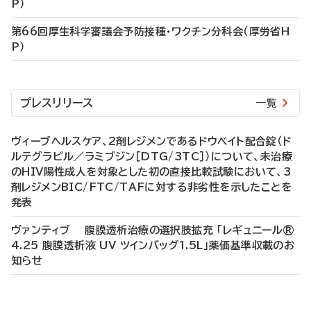
P）
第66回厚生科学審議会予防接種・ワクチン分科会（厚労省H
P）
プレスリリース
一覧
ヴィーブヘルスケア、2剤レジメンであるドウベイト配合錠（ド
ルテグラビル／ラミブジン［DTG/3TC］）について、未治療
のHIV陽性成人を対象とした初の直接比較試験において、3
剤レジメンBIC/FTC/TAFに対する非劣性を示したことを
発表
ヴァンティブ 腹膜透析治療の選択肢拡充 「レギュニール®
4.25 腹膜透析液 UV ツインバッグ1.5L」薬価基準収載のお
知らせ