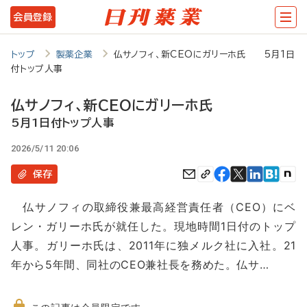
メ
会員登録
イ
ン
トップ
製薬企業
仏サノフィ、新CEOにガリーホ氏 5月1日
付トップ人事
コ
ン
仏サノフィ、新CEOにガリーホ氏
テ
5月1日付トップ人事
ン
2026/5/11 20:06
ツ
保存
に
仏サノフィの取締役兼最高経営責任者（CEO）にベ
移
レン・ガリーホ氏が就任した。現地時間1日付のトップ
動
人事。ガリーホ氏は、2011年に独メルク社に入社。21
年から5年間、同社のCEO兼社長を務めた。仏サ…