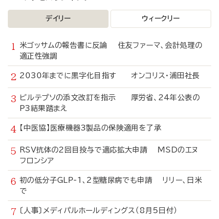
デイリー
ウィークリー
米ゴッサムの報告書に反論 住友ファーマ、会計処理の
適正性強調
2030年までに黒字化目指す オンコリス・浦田社長
ビルテプソの添文改訂を指示 厚労省、24年公表の
P3結果踏まえ
【中医協】医療機器3製品の保険適用を了承
RSV抗体の2回目投与で適応拡大申請 MSDのエヌ
フロンシア
初の低分子GLP-1、2型糖尿病でも申請 リリー、日米
で
〔人事〕メディパルホールディングス（8月5日付）