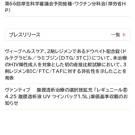
第66回厚生科学審議会予防接種・ワクチン分科会（厚労省H
P）
プレスリリース
一覧
ヴィーブヘルスケア、2剤レジメンであるドウベイト配合錠（ド
ルテグラビル／ラミブジン［DTG/3TC］）について、未治療
のHIV陽性成人を対象とした初の直接比較試験において、3
剤レジメンBIC/FTC/TAFに対する非劣性を示したことを
発表
ヴァンティブ 腹膜透析治療の選択肢拡充 「レギュニール®
4.25 腹膜透析液 UV ツインバッグ1.5L」薬価基準収載のお
知らせ
P
R