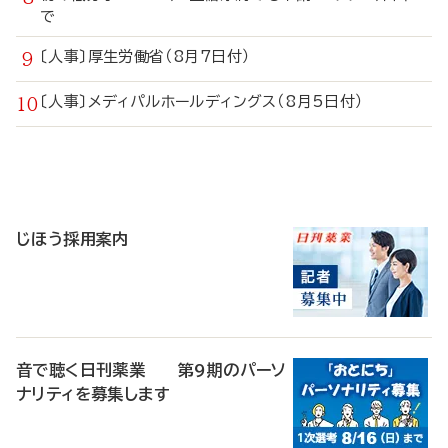
で
〔人事〕厚生労働省（8月7日付）
〔人事〕メディパルホールディングス（8月5日付）
寄
稿
じほう採用案内
音で聴く日刊薬業 第9期のパーソ
ナリティを募集します