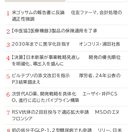
米ゴッサムの報告書に反論 住友ファーマ、会計処理の
適正性強調
【中医協】医療機器3製品の保険適用を了承
2030年までに黒字化目指す オンコリス・浦田社長
【決算】日本新薬が事業戦略見直し 開発の優先順位
を明確化、導出入を盛んに
ビルテプソの添文改訂を指示 厚労省、24年公表の
P3結果踏まえ
次世代AD薬、開発戦略を具体化 エーザイ・井戸CS
O、進行に応じたパイプライン構築
RSV抗体の2回目投与で適応拡大申請 MSDのエヌ
フロンシア
初の低分子GLP-1、2型糖尿病でも申請 リリー、日米