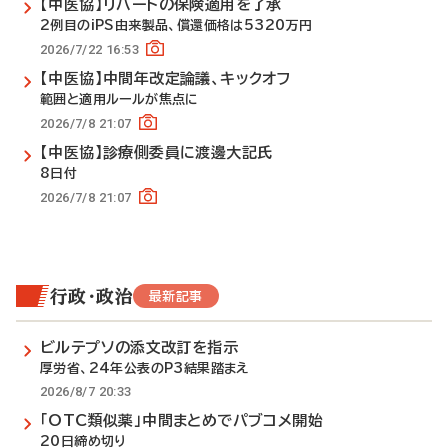
【中医協】リハートの保険適用を了承
2例目のiPS由来製品、償還価格は5320万円
2026/7/22 16:53
【中医協】中間年改定論議、キックオフ
範囲と適用ルールが焦点に
2026/7/8 21:07
【中医協】診療側委員に渡邊大記氏
8日付
2026/7/8 21:07
行政・政治
最新記事
ビルテプソの添文改訂を指示
厚労省、24年公表のP3結果踏まえ
2026/8/7 20:33
「OTC類似薬」中間まとめでパブコメ開始
20日締め切り