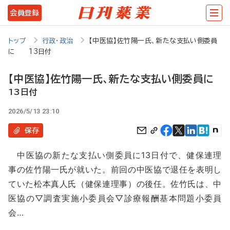
メ
会員登録
イ
ン
トップ
行政・政治
【中医協】佐竹陽一氏、新たな支払い側委員
に 13日付
コ
ン
【中医協】佐竹陽一氏、新たな支払い側委員に
テ
13日付
ン
2026/5/13 23:10
ツ
保存
に
中医協の新たな支払い側委員に13日付で、健保連理
移
事の佐竹陽一氏が就いた。前回の中医協で退任を表明し
動
ていた松本真人氏（健保連理事）の後任。佐竹氏は、中
医協の▽調査実施小委員会▽診療報酬基本問題小委員
会…