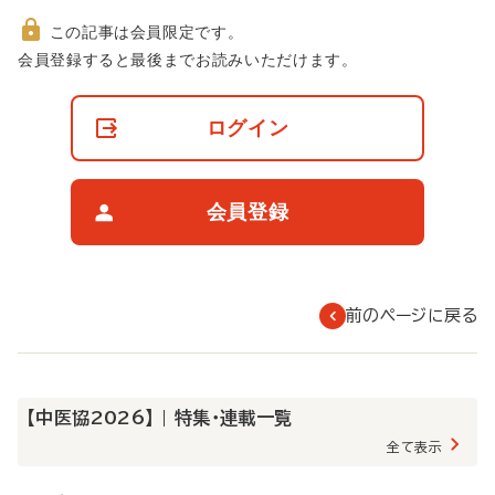
この記事は会員限定です。
非
会員登録すると最後までお読みいただけます。
会
員
の
ログイン
閲
覧
制
限
会員登録
に
つ
い
て
前のページに戻る
【中医協2026】 | 特集・連載一覧
全て表示