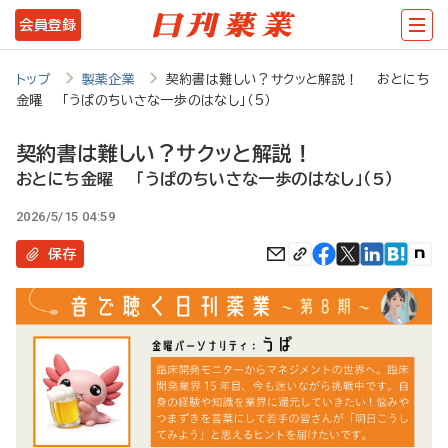
メ
会員登録
イ
ン
トップ
製薬企業
契約書は難しい？サクッと解説！ おとにち
金曜 「うぱのちいさな一歩のはなし」（5）
コ
ン
契約書は難しい？サクッと解説！
テ
おとにち金曜 「うぱのちいさな一歩のはなし」（5）
ン
2026/5/15 04:59
ツ
保存
に
移
動