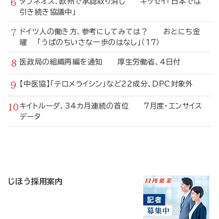
タブネオス、欧州で承認取り消し キッセイ「日本では
引き続き協議中」
ドイツ人の働き方、参考にしてみては？ おとにち金
曜 「うぱのちいさな一歩のはなし」（17）
医政局の組織再編を通知 厚生労働省、4日付
【中医協】「テロメライシン」など22成分、DPC対象外
キイトルーダ、34カ月連続の首位 7月度・エンサイス
データ
寄
稿
じほう採用案内