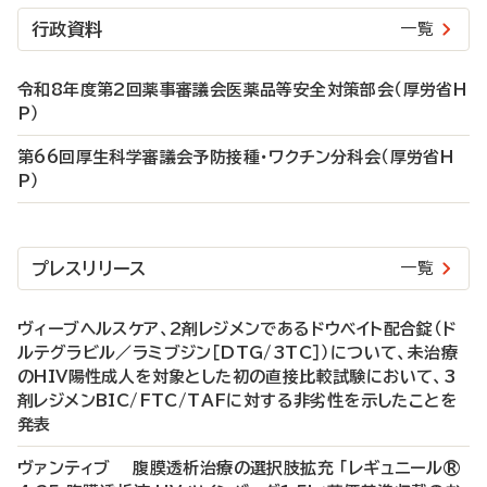
行政資料
一覧
令和8年度第2回薬事審議会医薬品等安全対策部会（厚労省H
P）
第66回厚生科学審議会予防接種・ワクチン分科会（厚労省H
P）
プレスリリース
一覧
ヴィーブヘルスケア、2剤レジメンであるドウベイト配合錠（ド
ルテグラビル／ラミブジン［DTG/3TC］）について、未治療
のHIV陽性成人を対象とした初の直接比較試験において、3
剤レジメンBIC/FTC/TAFに対する非劣性を示したことを
発表
ヴァンティブ 腹膜透析治療の選択肢拡充 「レギュニール®