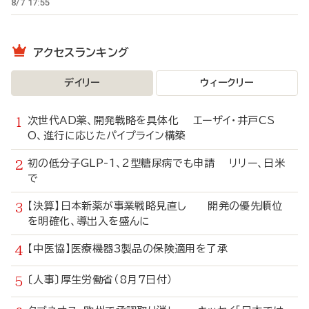
8/7 17:55
アクセスランキング
デイリー
ウィークリー
次世代AD薬、開発戦略を具体化 エーザイ・井戸CS
O、進行に応じたパイプライン構築
初の低分子GLP-1、2型糖尿病でも申請 リリー、日米
で
【決算】日本新薬が事業戦略見直し 開発の優先順位
を明確化、導出入を盛んに
【中医協】医療機器3製品の保険適用を了承
〔人事〕厚生労働省（8月7日付）