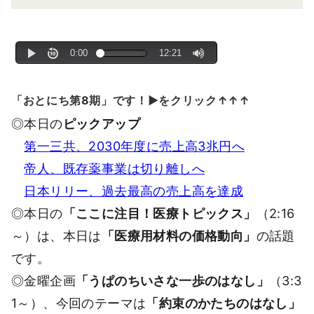
「おとにち第8期」です！▶をクリック↑↑↑
◎本日の
ピックアップ
第一三共、2030年度に売上高3兆円へ
帝人、既存薬事業は切り離しへ
日本リリー、過去最高の売上高を達成
◎本日の
「ここに注目！医療トピックス」
（2:16
～）は、本日は
「医療用材料の価格動向」
の話題
です。
◎金曜企画
「うぱのちいさな一歩のはなし」
（3:3
1～）、今回のテーマは
「約束のかたちのはなし」