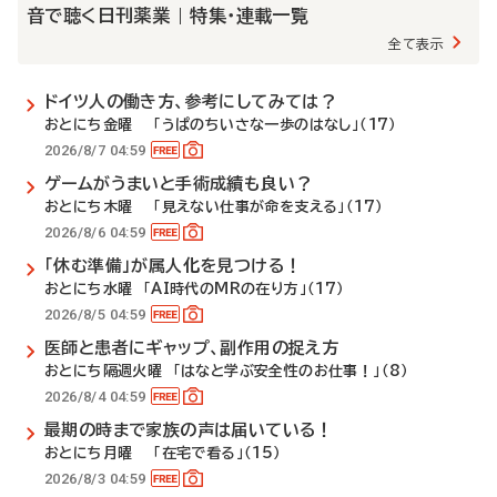
音で聴く日刊薬業 | 特集・連載一覧
全て表示
ドイツ人の働き方、参考にしてみては？
おとにち金曜 「うぱのちいさな一歩のはなし」（17）
2026/8/7 04:59
ゲームがうまいと手術成績も良い？
おとにち木曜 「見えない仕事が命を支える」（17）
2026/8/6 04:59
「休む準備」が属人化を見つける！
おとにち水曜 「AI時代のMRの在り方」（17）
2026/8/5 04:59
医師と患者にギャップ、副作用の捉え方
おとにち隔週火曜 「はなと学ぶ安全性のお仕事！」（8）
2026/8/4 04:59
最期の時まで家族の声は届いている！
おとにち月曜 「在宅で看る」（15）
2026/8/3 04:59