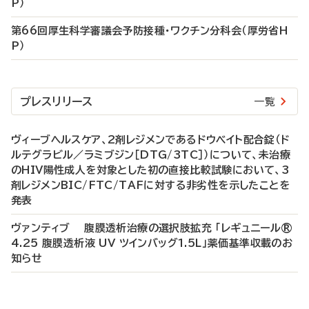
P）
第66回厚生科学審議会予防接種・ワクチン分科会（厚労省H
P）
プレスリリース
一覧
ヴィーブヘルスケア、2剤レジメンであるドウベイト配合錠（ド
ルテグラビル／ラミブジン［DTG/3TC］）について、未治療
のHIV陽性成人を対象とした初の直接比較試験において、3
剤レジメンBIC/FTC/TAFに対する非劣性を示したことを
発表
ヴァンティブ 腹膜透析治療の選択肢拡充 「レギュニール®
4.25 腹膜透析液 UV ツインバッグ1.5L」薬価基準収載のお
知らせ