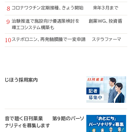
コロナワクチン定期接種、きょう開始 来年3月まで
治験推進で施設向け優遇策検討を 創薬WG、投資循
環エコシステム構築も
ステボロニン、再発髄膜腫で一変申請 ステラファーマ
寄
稿
じほう採用案内
音で聴く日刊薬業 第9期のパーソ
ナリティを募集します