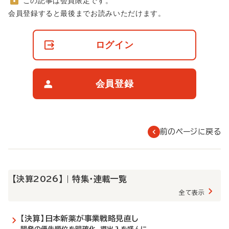
この記事は会員限定です。
非
会員登録すると最後までお読みいただけます。
会
員
の
ログイン
閲
覧
制
限
会員登録
に
つ
い
て
前のページに戻る
【決算2026】 | 特集・連載一覧
全て表示
【決算】日本新薬が事業戦略見直し