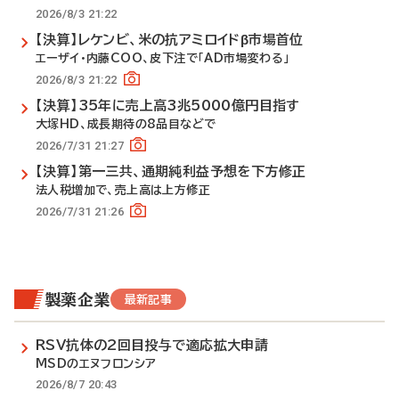
2026/8/3 21:22
【決算】レケンビ、米の抗アミロイドβ市場首位
エーザイ・内藤COO、皮下注で「AD市場変わる」
2026/8/3 21:22
【決算】35年に売上高3兆5000億円目指す
大塚HD、成長期待の8品目などで
2026/7/31 21:27
【決算】第一三共、通期純利益予想を下方修正
法人税増加で、売上高は上方修正
2026/7/31 21:26
製薬企業
最新記事
RSV抗体の2回目投与で適応拡大申請
MSDのエヌフロンシア
2026/8/7 20:43