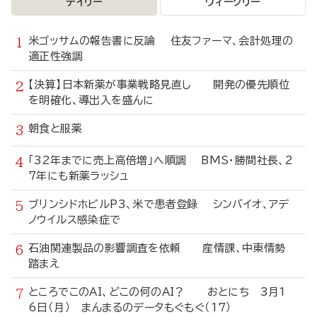
デイリー
ウィークリー
米ゴッサムの報告書に反論 住友ファーマ、会計処理の
適正性強調
【決算】日本新薬が事業戦略見直し 開発の優先順位
を明確化、導出入を盛んに
朝食と服薬
「32年までに売上高倍増」へ順調 BMS・勝間社長、2
7年にも新薬ラッシュ
ブリンシドホビルP3、米で患者登録 シンバイオ、アデ
ノウイルス感染症で
石油関連製品の影響調査を依頼 産情課、中東情勢
踏まえ
ところでこのAI、どこの何のAI？ おとにち 3月1
6日（月） まんまるのデータもぐもぐ（17）