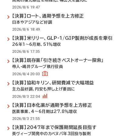
開発の優先順位を明確化、導出入を盛んに
2026/8/6 19:47
【決算】ロート、通期予想を上方修正
日本やアジアなど好調
2026/8/6 18:49
【決算】米リリー、GLP-1/GIP製剤が成長を牽引
26年1～6月期、51％増収
2026/8/6 17:35
【決算】既存薬「引き続きベストオーナー探索」
帝人・嶋井グループ執行役員
2026/8/4 20:03
【決算】協和キリン、研開費減で大幅増益
主力品好調、円安も押し上げ要因に
2026/8/3 22:04
【決算】日本化薬が通期予想を上方修正
医薬事業、4～6月期は27.8％増収
2026/8/3 21:55
【決算】2047年まで保護期間延長目指す
英ヴィーブ開発中のカベヌバ年3回投与製剤