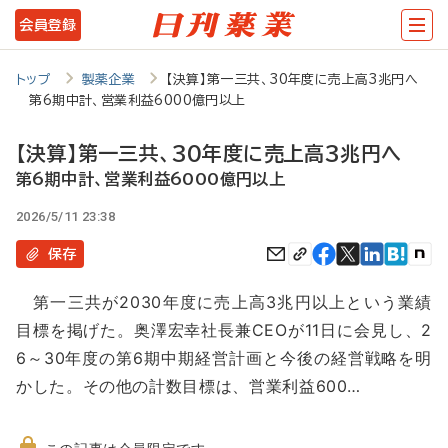
メ
会員登録
イ
ン
トップ
製薬企業
【決算】第一三共、30年度に売上高3兆円へ
第6期中計、営業利益6000億円以上
コ
ン
【決算】第一三共、30年度に売上高3兆円へ
テ
第6期中計、営業利益6000億円以上
ン
2026/5/11 23:38
ツ
保存
に
第一三共が2030年度に売上高3兆円以上という業績
移
目標を掲げた。奥澤宏幸社長兼CEOが11日に会見し、2
動
6～30年度の第6期中期経営計画と今後の経営戦略を明
かした。その他の計数目標は、営業利益600…