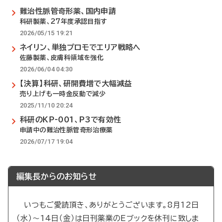
難治性脈管奇形薬、国内申請
科研製薬、27年度承認目指す
2026/05/15 19:21
ネイリン、単独プロモでエリア戦略へ
佐藤製薬、皮膚科領域を強化
2026/06/04 04:30
【決算】科研、研開費増で大幅減益
売り上げも一時金反動で減少
2025/11/10 20:24
科研のKP-001、P3で有効性
申請中の難治性脈管奇形治療薬
2026/07/17 19:04
編集長からのお知らせ
いつもご愛読頂き、ありがとうございます。8月12日
（水）～14日（金）は日刊薬業のEブックを休刊に致しま