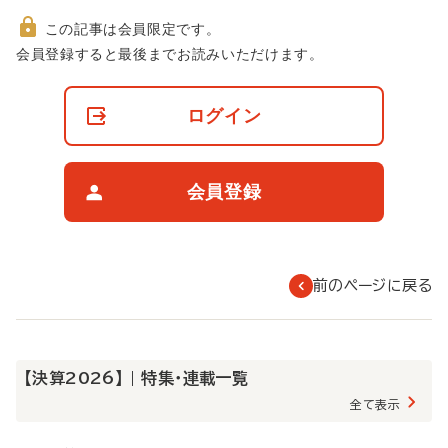
この記事は会員限定です。
非
会員登録すると最後までお読みいただけます。
会
員
の
ログイン
閲
覧
制
限
会員登録
に
つ
い
て
前のページに戻る
【決算2026】 | 特集・連載一覧
全て表示