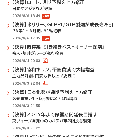
【決算】ロート、通期予想を上方修正
日本やアジアなど好調
2026/8/6 18:49
【決算】米リリー、GLP-1/GIP製剤が成長を牽引
26年1～6月期、51％増収
2026/8/6 17:35
【決算】既存薬「引き続きベストオーナー探索」
帝人・嶋井グループ執行役員
2026/8/4 20:03
【決算】協和キリン、研開費減で大幅増益
主力品好調、円安も押し上げ要因に
2026/8/3 22:04
【決算】日本化薬が通期予想を上方修正
医薬事業、4～6月期は27.8％増収
2026/8/3 21:55
【決算】2047年まで保護期間延長目指す
英ヴィーブ開発中のカベヌバ年3回投与製剤
2026/8/3 21:22
【決算】レケンビ、米の抗アミロイドβ市場首位