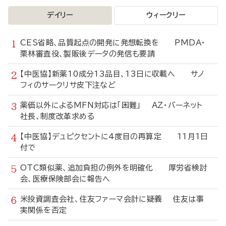
デイリー
ウィークリー
CES省略、品質起点の開発に発想転換を PMDA・
栗林審査役、製販後データの発信も要請
【中医協】新薬10成分13品目、13日に収載へ サノ
フィのサークリサ皮下注など
薬価以外によるMFN対応は「困難」 AZ・バーネット
社長、制度改革求める
【中医協】デュピクセントに4度目の再算定 11月1日
付で
OTC類似薬、追加負担の例外を明確化 厚労省検討
会、医療保険部会に報告へ
米投資調査会社、住友ファーマ会計に疑義 住友は事
実関係を否定