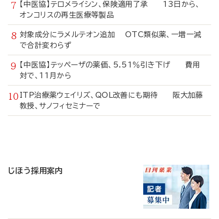
【中医協】テロメライシン、保険適用了承 13日から、
オンコリスの再生医療等製品
対象成分にラメルテオン追加 OTC類似薬、一増一減
で合計変わらず
【中医協】テッペーザの薬価、5.51％引き下げ 費用
対で、11月から
ITP治療薬ウェイリズ、QOL改善にも期待 阪大加藤
教授、サノフィセミナーで
寄
稿
じほう採用案内