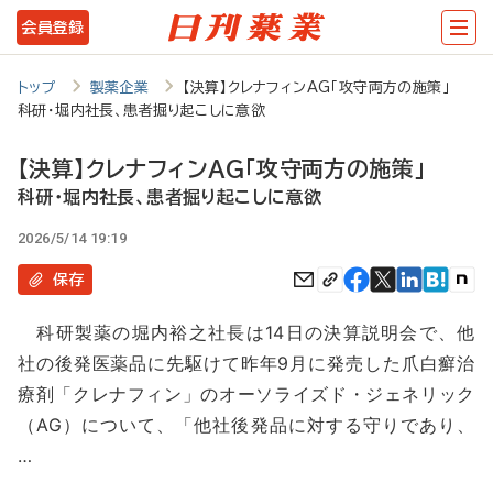
メ
会員登録
イ
ン
トップ
製薬企業
【決算】クレナフィンAG「攻守両方の施策」
科研・堀内社長、患者掘り起こしに意欲
コ
ン
【決算】クレナフィンAG「攻守両方の施策」
テ
科研・堀内社長、患者掘り起こしに意欲
ン
2026/5/14 19:19
ツ
保存
に
科研製薬の堀内裕之社長は14日の決算説明会で、他
移
社の後発医薬品に先駆けて昨年9月に発売した爪白癬治
動
療剤「クレナフィン」のオーソライズド・ジェネリック
（AG）について、「他社後発品に対する守りであり、
…