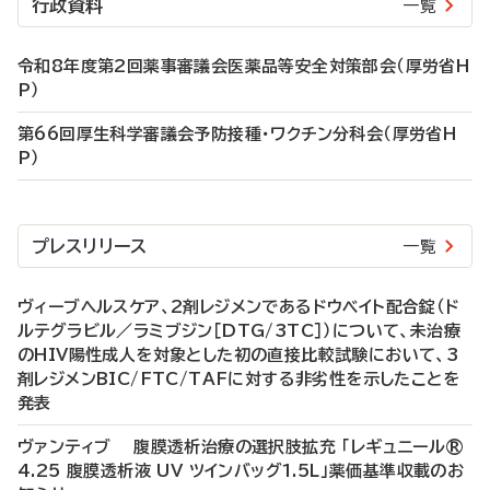
行政資料
一覧
令和8年度第2回薬事審議会医薬品等安全対策部会（厚労省H
P）
第66回厚生科学審議会予防接種・ワクチン分科会（厚労省H
P）
プレスリリース
一覧
ヴィーブヘルスケア、2剤レジメンであるドウベイト配合錠（ド
ルテグラビル／ラミブジン［DTG/3TC］）について、未治療
のHIV陽性成人を対象とした初の直接比較試験において、3
剤レジメンBIC/FTC/TAFに対する非劣性を示したことを
発表
ヴァンティブ 腹膜透析治療の選択肢拡充 「レギュニール®
4.25 腹膜透析液 UV ツインバッグ1.5L」薬価基準収載のお