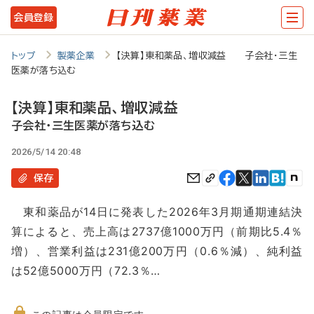
メ
会員登録
イ
ン
トップ
製薬企業
【決算】東和薬品、増収減益 子会社・三生
医薬が落ち込む
コ
ン
【決算】東和薬品、増収減益
テ
子会社・三生医薬が落ち込む
ン
2026/5/14 20:48
ツ
保存
に
東和薬品が14日に発表した2026年3月期通期連結決
移
算によると、売上高は2737億1000万円（前期比5.4％
動
増）、営業利益は231億200万円（0.6％減）、純利益
は52億5000万円（72.3％…