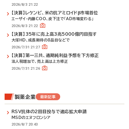
2026/8/3 21:22
【決算】レケンビ、米の抗アミロイドβ市場首位
エーザイ・内藤COO、皮下注で「AD市場変わる」
2026/8/3 21:22
【決算】35年に売上高3兆5000億円目指す
大塚HD、成長期待の8品目などで
2026/7/31 21:27
【決算】第一三共、通期純利益予想を下方修正
法人税増加で、売上高は上方修正
2026/7/31 21:26
製薬企業
最新記事
RSV抗体の2回目投与で適応拡大申請
MSDのエヌフロンシア
2026/8/7 20:43