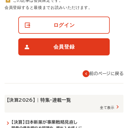
この記事は会員限定です。
非
会員登録すると最後までお読みいただけます。
会
員
の
ログイン
閲
覧
制
限
会員登録
に
つ
い
て
前のページに戻る
【決算2026】 | 特集・連載一覧
全て表示
【決算】日本新薬が事業戦略見直し