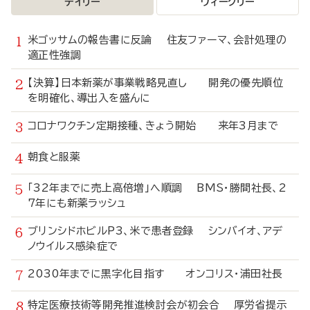
デイリー
ウィークリー
米ゴッサムの報告書に反論 住友ファーマ、会計処理の
適正性強調
【決算】日本新薬が事業戦略見直し 開発の優先順位
を明確化、導出入を盛んに
コロナワクチン定期接種、きょう開始 来年3月まで
朝食と服薬
「32年までに売上高倍増」へ順調 BMS・勝間社長、2
7年にも新薬ラッシュ
ブリンシドホビルP3、米で患者登録 シンバイオ、アデ
ノウイルス感染症で
2030年までに黒字化目指す オンコリス・浦田社長
特定医療技術等開発推進検討会が初会合 厚労省提示