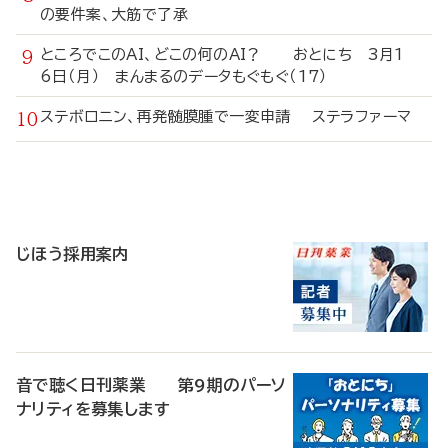
の要件案、大筋で了承
ところでこのAI、どこの何のAI？ おとにち 3月1
6日（月） まんまるのデータもぐもぐ（17）
ステボロニン、再発髄膜腫で一変申請 ステラファーマ
寄
稿
じほう採用案内
音で聴く日刊薬業 第9期のパーソ
ナリティを募集します