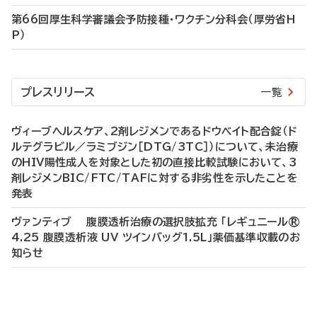
第66回厚生科学審議会予防接種・ワクチン分科会（厚労省H
P）
プレスリリース
一覧
ヴィーブヘルスケア、2剤レジメンであるドウベイト配合錠（ド
ルテグラビル／ラミブジン［DTG/3TC］）について、未治療
のHIV陽性成人を対象とした初の直接比較試験において、3
剤レジメンBIC/FTC/TAFに対する非劣性を示したことを
発表
ヴァンティブ 腹膜透析治療の選択肢拡充 「レギュニール®
4.25 腹膜透析液 UV ツインバッグ1.5L」薬価基準収載のお
知らせ
P