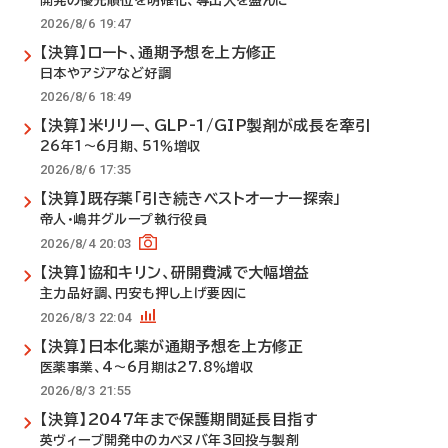
開発の優先順位を明確化、導出入を盛んに
2026/8/6 19:47
【決算】ロート、通期予想を上方修正
日本やアジアなど好調
2026/8/6 18:49
【決算】米リリー、GLP-1/GIP製剤が成長を牽引
26年1～6月期、51％増収
2026/8/6 17:35
【決算】既存薬「引き続きベストオーナー探索」
帝人・嶋井グループ執行役員
2026/8/4 20:03
【決算】協和キリン、研開費減で大幅増益
主力品好調、円安も押し上げ要因に
2026/8/3 22:04
【決算】日本化薬が通期予想を上方修正
医薬事業、4～6月期は27.8％増収
2026/8/3 21:55
【決算】2047年まで保護期間延長目指す
英ヴィーブ開発中のカベヌバ年3回投与製剤