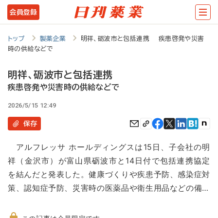
メ
会員登録
イ
ン
トップ
製薬企業
明祥、砺波市と包括連携 疾患啓発や災害
時の供給などで
コ
ン
明祥、砺波市と包括連携
テ
疾患啓発や災害時の供給などで
ン
2026/5/15 12:49
ツ
保存
に
アルフレッサ ホールディングスは15日、子会社の明
移
祥（金沢市）が富山県砺波市と14日付で包括連携協定
動
を結んだと発表した。健康づくりや疾患予防、感染症対
策、認知症予防、災害時の医薬品や衛生用品などの備…