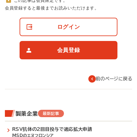
この記事は会員限定です。
非
会員登録すると最後までお読みいただけます。
会
員
の
ログイン
閲
覧
制
限
会員登録
に
つ
い
て
前のページに戻る
製薬企業
最新記事
RSV抗体の2回目投与で適応拡大申請
MSDのエヌフロンシア