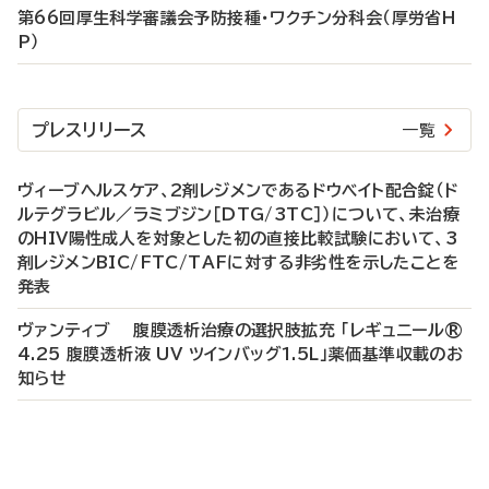
第66回厚生科学審議会予防接種・ワクチン分科会（厚労省H
P）
プレスリリース
一覧
ヴィーブヘルスケア、2剤レジメンであるドウベイト配合錠（ド
ルテグラビル／ラミブジン［DTG/3TC］）について、未治療
のHIV陽性成人を対象とした初の直接比較試験において、3
剤レジメンBIC/FTC/TAFに対する非劣性を示したことを
発表
ヴァンティブ 腹膜透析治療の選択肢拡充 「レギュニール®
4.25 腹膜透析液 UV ツインバッグ1.5L」薬価基準収載のお
知らせ
P